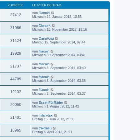
ZUGRIFFE
LETZTER BEITRAG
von
Danniel
37412
Mittwoch 24. Januar 2018, 10:53
von
Diener4
31986
Mittwoch 15. November 2017, 13:16
von
DarioVolpi
31124
Montag 15. September 2014, 07:44
von
fifacoin
19929
Mittwoch 3. September 2014, 03:41
von
fifacoin
21737
Mittwoch 3. September 2014, 03:40
von
fifacoin
44709
Mittwoch 3. September 2014, 03:38
von
fifacoin
19132
Mittwoch 3. September 2014, 03:37
von
EssenFürRäder
20060
Mittwoch 1. August 2012, 11:42
von
milan-taxi
21401
Freitag 15. Juni 2012, 21:06
von
trikolasu
18965
Freitag 6. April 2012, 21:11