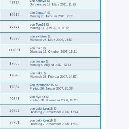
von
sahaya
27678
Donnerstag 17. März 2011, 11:25
von
JonasP
19612
Montag 28. Februar 2011, 21:16
von
Tom89
20853
Montag 14. Juni 2010, 11:12
von
zivildina
18328
Mittwoch 25. März 2009, 21:51
von
mike
117831
Dienstag 16. Oktober 2007, 19:21
von
twingo
17556
Montag 6. August 2007, 13:13
von
Jake
17043
Mittwoch 28. Februar 2007, 14:57
von
rantanplan15
17034
Freitag 26. Januar 2007, 20:38
von
Eye-Q
20321
Freitag 10. November 2006, 18:20
von
Leibnitzer18
20752
Dienstag 7. November 2006, 17:44
von
Leibnitzer18
23701
Dienstag 7. November 2006, 17:39