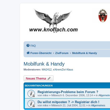
FAQ
Foren-Übersicht
ZiviForum
Mobilfunk & Handy
Mobilfunk & Handy
Moderatoren:
MA2412
,
eXtremZivi Klaus
Neues Thema
BEKANNTMACHUNGEN
Registrierungs-Probleme beim Forum ?
von
mike
»
Mittwoch 6. Dezember 2006, 13:14
» in
Allgemei
Du willst mitposten ? -> Registrier dich !
von
mike
»
Mittwoch 21. Juli 2004, 11:01
» in
Allgemeines