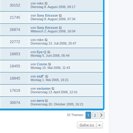
von
mike
30152
Dienstag 8. August 2006, 09:17
von
Sony Ericsson
21745
Dienstag 8. August 2006, 07:34
von
Sony Ericsson
26874
Mittwoch 2. August 2006, 16:04
von
mike
22772
Donnerstag 13. Juli 2006, 20:47
von
Eye-Q
16853
Montag 5. Juni 2006, 05:44
von
Cosmo
18455
Montag 15. Mai 2006, 11:43
von
stuff`
18845
Montag 1. Mai 2006, 19:21
von
seclusion
17619
Donnerstag 13. April 2006, 12:41
von
berni
30074
Donnerstag 20. Oktober 2005, 16:21
1
2
Nächste
33 Themen
Gehe zu