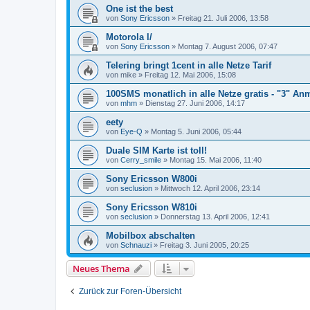
One ist the best
von
Sony Ericsson
»
Freitag 21. Juli 2006, 13:58
Motorola l/
von
Sony Ericsson
»
Montag 7. August 2006, 07:47
Telering bringt 1cent in alle Netze Tarif
von
mike
»
Freitag 12. Mai 2006, 15:08
100SMS monatlich in alle Netze gratis - "3" An
von
mhm
»
Dienstag 27. Juni 2006, 14:17
eety
von
Eye-Q
»
Montag 5. Juni 2006, 05:44
Duale SIM Karte ist toll!
von
Cerry_smile
»
Montag 15. Mai 2006, 11:40
Sony Ericsson W800i
von
seclusion
»
Mittwoch 12. April 2006, 23:14
Sony Ericsson W810i
von
seclusion
»
Donnerstag 13. April 2006, 12:41
Mobilbox abschalten
von
Schnauzi
»
Freitag 3. Juni 2005, 20:25
Neues Thema
Zurück zur Foren-Übersicht