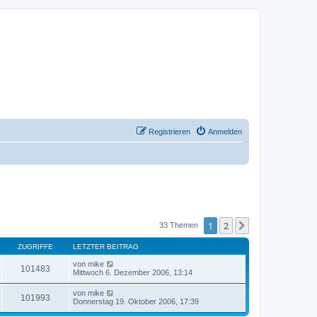
Registrieren
Anmelden
1
2
Nächste
33 Themen
ZUGRIFFE
LETZTER BEITRAG
von
mike
101483
Mittwoch 6. Dezember 2006, 13:14
von
mike
101993
Donnerstag 19. Oktober 2006, 17:39