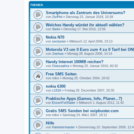
THEMEN
Smartphone als Zentrum des Universums?
von
ZiviPini
»
Dienstag 23. Januar 2018, 10:28
Welches Handy würdet ihr aktuell wählen?
von
Steini
»
Dienstag 17. Mai 2016, 13:56
Nokia N70
von
seclusion
»
Mittwoch 12. April 2006, 23:13
Motorola V3 um 0 Euro zum 4 zu 0 Tarif bei ON
von
Joemus
»
Montag 28. August 2006, 14:14
Handy Internet 100MB reichen?
von
Owezaahra
»
Montag 25. Januar 2010, 00:32
Free SMS Seiten
von
mike
»
Montag 25. Oktober 2004, 18:42
nokia 6300
von
c1818
»
Freitag 28. Dezember 2007, 20:35
Praktische Apps (Games, Info, Planer...?)
von
EssenFürRäder
»
Mittwoch 1. August 2012, 11:42
Gratis SMS Senden bei voipbuster.com
von
mike
»
Samstag 24. März 2007, 18:12
Hilfe
von
Hamstermaster
»
Donnerstag 10. September 2009, 12:4