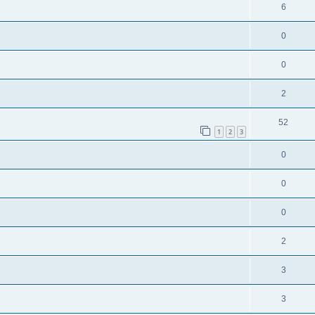
6
0
0
2
52
1
2
3
0
0
0
2
3
3