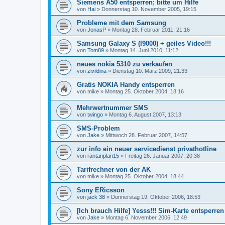
Siemens A50 entsperren; bitte um Hilfe
von
Hai
»
Donnerstag 10. November 2005, 19:15
Probleme mit dem Samsung
von
JonasP
»
Montag 28. Februar 2011, 21:16
Samsung Galaxy S (I9000) + geiles Video!!!
von
Tom89
»
Montag 14. Juni 2010, 11:12
neues nokia 5310 zu verkaufen
von
zivildina
»
Dienstag 10. März 2009, 21:33
Gratis NOKIA Handy entsperren
von
mike
»
Montag 25. Oktober 2004, 18:16
Mehrwertnummer SMS
von
twingo
»
Montag 6. August 2007, 13:13
SMS-Problem
von
Jake
»
Mittwoch 28. Februar 2007, 14:57
zur info ein neuer servicedienst privathotline
von
rantanplan15
»
Freitag 26. Januar 2007, 20:38
Tarifrechner von der AK
von
mike
»
Montag 25. Oktober 2004, 18:44
Sony ERicsson
von
jack 38
»
Donnerstag 19. Oktober 2006, 18:53
[Ich brauch Hilfe] Yesss!!! Sim-Karte entsperren
von
Jake
»
Montag 6. November 2006, 12:49