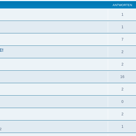
ANTWORTEN
1
1
7
E!
2
2
16
2
0
2
1
2