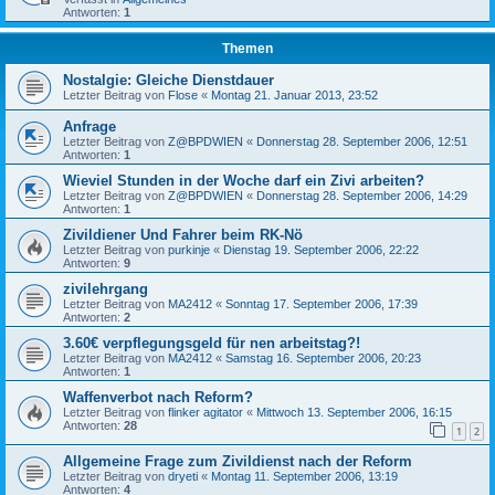
Antworten:
1
Themen
Nostalgie: Gleiche Dienstdauer
Letzter Beitrag von
Flose
«
Montag 21. Januar 2013, 23:52
Anfrage
Letzter Beitrag von
Z@BPDWIEN
«
Donnerstag 28. September 2006, 12:51
Antworten:
1
Wieviel Stunden in der Woche darf ein Zivi arbeiten?
Letzter Beitrag von
Z@BPDWIEN
«
Donnerstag 28. September 2006, 14:29
Antworten:
1
Zivildiener Und Fahrer beim RK-Nö
Letzter Beitrag von
purkinje
«
Dienstag 19. September 2006, 22:22
Antworten:
9
zivilehrgang
Letzter Beitrag von
MA2412
«
Sonntag 17. September 2006, 17:39
Antworten:
2
3.60€ verpflegungsgeld für nen arbeitstag?!
Letzter Beitrag von
MA2412
«
Samstag 16. September 2006, 20:23
Antworten:
1
Waffenverbot nach Reform?
Letzter Beitrag von
flinker agitator
«
Mittwoch 13. September 2006, 16:15
Antworten:
28
1
2
Allgemeine Frage zum Zivildienst nach der Reform
Letzter Beitrag von
dryeti
«
Montag 11. September 2006, 13:19
Antworten:
4