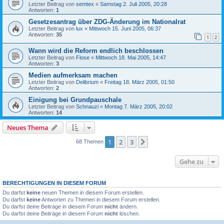
Letzter Beitrag von
semtex
«
Samstag 2. Juli 2005, 20:28
Antworten:
1
Gesetzesantrag über ZDG-Änderung im Nationalrat
Letzter Beitrag von
lux
«
Mittwoch 15. Juni 2005, 06:37
Antworten:
35
1
2
Wann wird die Reform endlich beschlossen
Letzter Beitrag von
Flose
«
Mittwoch 18. Mai 2005, 14:47
Antworten:
3
Medien aufmerksam machen
Letzter Beitrag von
Delibrium
«
Freitag 18. März 2005, 01:50
Antworten:
2
Einigung bei Grundpauschale
Letzter Beitrag von
Schnauzi
«
Montag 7. März 2005, 20:02
Antworten:
14
Neues Thema
1
2
3
Nächste
68 Themen
Gehe zu
BERECHTIGUNGEN IN DIESEM FORUM
Du darfst
keine
neuen Themen in diesem Forum erstellen.
Du darfst
keine
Antworten zu Themen in diesem Forum erstellen.
Du darfst deine Beiträge in diesem Forum
nicht
ändern.
Du darfst deine Beiträge in diesem Forum
nicht
löschen.