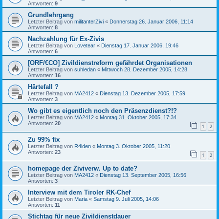
Antworten:
9
Grundlehrgang
Letzter Beitrag von
militanterZivi
«
Donnerstag 26. Januar 2006, 11:14
Antworten:
8
Nachzahlung für Ex-Zivis
Letzter Beitrag von
Lovetear
«
Dienstag 17. Januar 2006, 19:46
Antworten:
6
[ORF/€CO] Zivildienstreform gefährdet Organisationen
Letzter Beitrag von
suhledan
«
Mittwoch 28. Dezember 2005, 14:28
Antworten:
16
Härtefall ?
Letzter Beitrag von
MA2412
«
Dienstag 13. Dezember 2005, 17:59
Antworten:
3
Wo gibt es eigentlich noch den Präsenzdienst?!?
Letzter Beitrag von
MA2412
«
Montag 31. Oktober 2005, 17:34
Antworten:
20
1
2
Zu 99% fix
Letzter Beitrag von
R4iden
«
Montag 3. Oktober 2005, 11:20
Antworten:
23
1
2
homepage der Ziviverw. Up to date?
Letzter Beitrag von
MA2412
«
Dienstag 13. September 2005, 16:56
Antworten:
3
Interview mit dem Tiroler RK-Chef
Letzter Beitrag von
Maria
«
Samstag 9. Juli 2005, 14:06
Antworten:
11
Stichtag für neue Zivildienstdauer