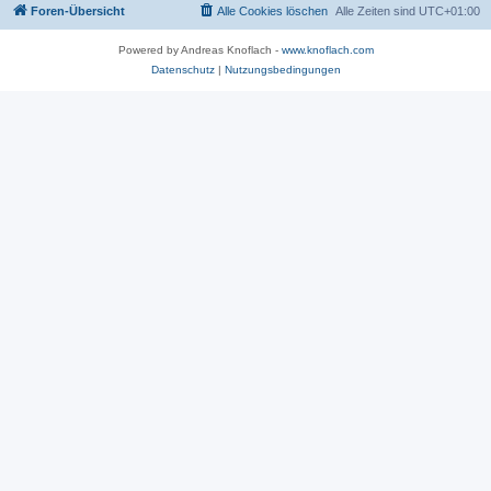
Foren-Übersicht
Alle Cookies löschen
Alle Zeiten sind
UTC+01:00
Powered by Andreas Knoflach -
www.knoflach.com
Datenschutz
|
Nutzungsbedingungen