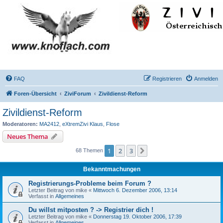
FAQ
Registrieren
Anmelden
Foren-Übersicht
ZiviForum
Zivildienst-Reform
Zivildienst-Reform
Moderatoren:
MA2412
,
eXtremZivi Klaus
,
Flose
Neues Thema
1
2
3
Nächste
68 Themen
Bekanntmachungen
Registrierungs-Probleme beim Forum ?
Letzter Beitrag von
mike
«
Mittwoch 6. Dezember 2006, 13:14
Verfasst in
Allgemeines
Du willst mitposten ? -> Registrier dich !
Letzter Beitrag von
mike
«
Donnerstag 19. Oktober 2006, 17:39
Verfasst in
Allgemeines