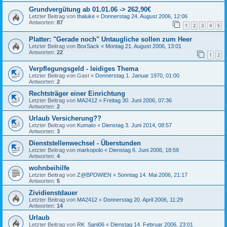
Grundvergütung ab 01.01.06 -> 262,90€
Letzter Beitrag von
thaluke
«
Donnerstag 24. August 2006, 12:06
Antworten:
87
1
2
3
4
5
Platter: "Gerade noch" Untaugliche sollen zum Heer
Letzter Beitrag von
BoxSack
«
Montag 21. August 2006, 13:01
Antworten:
22
1
2
Verpflegungsgeld - leidiges Thema
Letzter Beitrag von
Gast
«
Donnerstag 1. Januar 1970, 01:00
Antworten:
2
Rechtsträger einer Einrichtung
Letzter Beitrag von
MA2412
«
Freitag 30. Juni 2006, 07:36
Antworten:
2
Urlaub Versicherung??
Letzter Beitrag von
Kumato
«
Dienstag 3. Juni 2014, 08:57
Antworten:
3
Dienststellenwechsel - Überstunden
Letzter Beitrag von
markopolo
«
Dienstag 6. Juni 2006, 18:59
Antworten:
4
wohnbeihilfe
Letzter Beitrag von
Z@BPDWIEN
«
Sonntag 14. Mai 2006, 21:17
Antworten:
5
Zividienstdauer
Letzter Beitrag von
MA2412
«
Donnerstag 20. April 2006, 11:29
Antworten:
14
Urlaub
Letzter Beitrag von
RK_Sani06
«
Dienstag 14. Februar 2006, 23:01