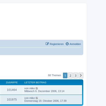
Registrieren
Anmelden
1
2
3
Nächste
68 Themen
ZUGRIFFE
LETZTER BEITRAG
von
mike
101464
Mittwoch 6. Dezember 2006, 13:14
von
mike
101975
Donnerstag 19. Oktober 2006, 17:39