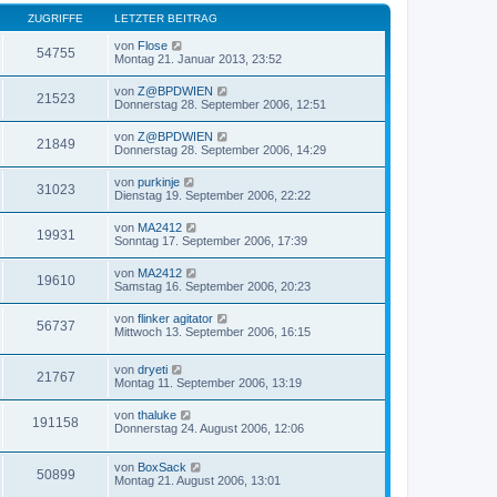
ZUGRIFFE
LETZTER BEITRAG
von
Flose
54755
Montag 21. Januar 2013, 23:52
von
Z@BPDWIEN
21523
Donnerstag 28. September 2006, 12:51
von
Z@BPDWIEN
21849
Donnerstag 28. September 2006, 14:29
von
purkinje
31023
Dienstag 19. September 2006, 22:22
von
MA2412
19931
Sonntag 17. September 2006, 17:39
von
MA2412
19610
Samstag 16. September 2006, 20:23
von
flinker agitator
56737
Mittwoch 13. September 2006, 16:15
von
dryeti
21767
Montag 11. September 2006, 13:19
von
thaluke
191158
Donnerstag 24. August 2006, 12:06
von
BoxSack
50899
Montag 21. August 2006, 13:01