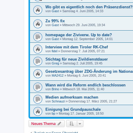
Wo gibt es eigentlich noch den Präsenzdienst?
von
Gast
»
Samstag 4. Juni 2005, 14:33
Zu 99% fix
von
Gast
»
Mittwoch 29. Juni 2005, 19:34
homepage der Ziviverw. Up to date?
von
Gast
»
Montag 12. September 2005, 14:01
Interview mit dem Tiroler RK-Chef
von
fidel
»
Donnerstag 7. Juli 2005, 07:21
Stichtag für neue Zivildienstdauer
von
Greg
»
Samstag 2. Juli 2005, 19:45
Gesetzesantrag über ZDG-Änderung im National
von
MA2412
»
Montag 6. Juni 2005, 20:41
Wann wird die Reform endlich beschlossen
von
Brino
»
Mittwoch 18. Mai 2005, 11:40
Medien aufmerksam machen
von
Schnauzi
»
Donnerstag 17. März 2005, 21:27
Einigung bei Grundpauschale
von
bp
»
Montag 17. Januar 2005, 18:50
Neues Thema