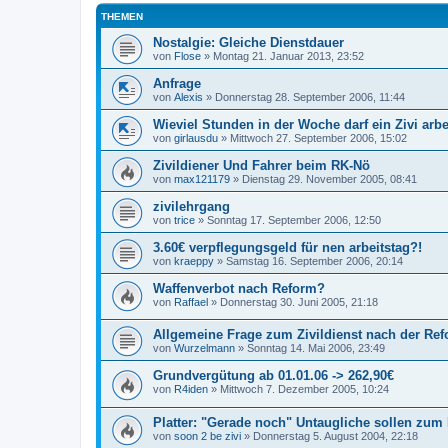
THEMEN
Nostalgie: Gleiche Dienstdauer
von
Flose
»
Montag 21. Januar 2013, 23:52
Anfrage
von
Alexis
»
Donnerstag 28. September 2006, 11:44
Wieviel Stunden in der Woche darf ein Zivi arb
von
girlausdu
»
Mittwoch 27. September 2006, 15:02
Zivildiener Und Fahrer beim RK-Nö
von
max121179
»
Dienstag 29. November 2005, 08:41
zivilehrgang
von
trice
»
Sonntag 17. September 2006, 12:50
3.60€ verpflegungsgeld für nen arbeitstag?!
von
kraeppy
»
Samstag 16. September 2006, 20:14
Waffenverbot nach Reform?
von
Raffael
»
Donnerstag 30. Juni 2005, 21:18
Allgemeine Frage zum Zivildienst nach der Re
von
Wurzelmann
»
Sonntag 14. Mai 2006, 23:49
Grundvergütung ab 01.01.06 -> 262,90€
von
R4iden
»
Mittwoch 7. Dezember 2005, 10:24
Platter: "Gerade noch" Untaugliche sollen zum
von
soon 2 be zivi
»
Donnerstag 5. August 2004, 22:18