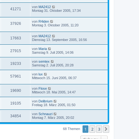
von
MA2412
41271
Montag 31. Oktober 2005, 17:34
von
R4iden
37926
Montag 3. Oktober 2005, 11:20
von
MA2412
17663
Dienstag 13. September 2005, 16:56
von
Maria
27915
Samstag 9. Juli 2005, 14:06
von
semtex
19233
Samstag 2. Juli 2005, 20:28
von
lux
57961
Mittwoch 15. Juni 2005, 06:37
von
Flose
19690
Mittwoch 18. Mai 2005, 14:47
von
Delibrium
19105
Freitag 18. März 2005, 01:50
von
Schnauzi
34854
Montag 7. März 2005, 20:02
1
2
3
Nächste
68 Themen