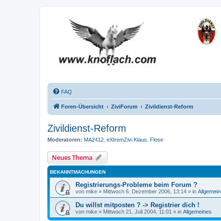
FAQ
Foren-Übersicht
ZiviForum
Zivildienst-Reform
Zivildienst-Reform
Moderatoren:
MA2412
,
eXtremZivi Klaus
,
Flose
Neues Thema
BEKANNTMACHUNGEN
Registrierungs-Probleme beim Forum ?
von
mike
»
Mittwoch 6. Dezember 2006, 13:14
» in
Allgemei
Du willst mitposten ? -> Registrier dich !
von
mike
»
Mittwoch 21. Juli 2004, 11:01
» in
Allgemeines