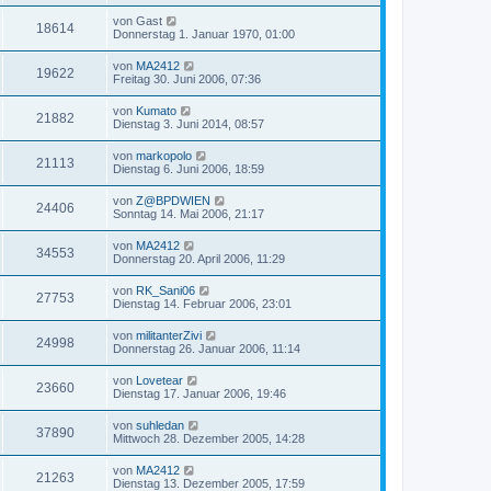
von
Gast
18614
Donnerstag 1. Januar 1970, 01:00
von
MA2412
19622
Freitag 30. Juni 2006, 07:36
von
Kumato
21882
Dienstag 3. Juni 2014, 08:57
von
markopolo
21113
Dienstag 6. Juni 2006, 18:59
von
Z@BPDWIEN
24406
Sonntag 14. Mai 2006, 21:17
von
MA2412
34553
Donnerstag 20. April 2006, 11:29
von
RK_Sani06
27753
Dienstag 14. Februar 2006, 23:01
von
militanterZivi
24998
Donnerstag 26. Januar 2006, 11:14
von
Lovetear
23660
Dienstag 17. Januar 2006, 19:46
von
suhledan
37890
Mittwoch 28. Dezember 2005, 14:28
von
MA2412
21263
Dienstag 13. Dezember 2005, 17:59