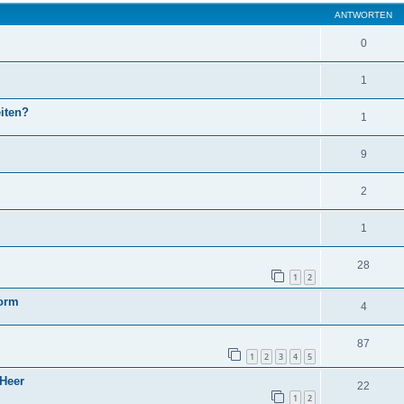
ANTWORTEN
0
1
eiten?
1
9
2
1
28
1
2
form
4
87
1
2
3
4
5
 Heer
22
1
2