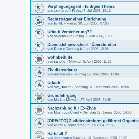
Verpflegungsgeld - leidiges Thema
von
zephyrus
»
Freitag 7. Juli 2006, 19:12
Rechtsträger einer Einrichtung
von
bcit6k
»
Freitag 30. Juni 2006, 07:06
Urlaub Versicherung??
von
Valerian83
»
Freitag 9. Juni 2006, 16:06
Dienststellenwechsel - Überstunden
von
Reen
»
Dienstag 6. Juni 2006, 12:08
wohnbeihilfe
von
sancho
»
Mittwoch 5. April 2006, 11:25
Zividienstdauer
von
milchriegel
»
Sonntag 12. März 2006, 13:04
Urlaub
von
Vw_Hatzer
»
Samstag 31. Dezember 2005, 15:58
Grundlehrgang
von
Maria
»
Mittwoch 27. April 2005, 21:48
Nachzahlung für Ex-Zivis
von
MushroomCloud
»
Dienstag 17. Januar 2006, 14:58
[ORF/€CO] Zivildienstreform gefährdet Organis
von
wurmi
»
Donnerstag 22. Juli 2004, 21:55
Härtefall ?
von
Jantenner
»
Dienstag 13. Dezember 2005, 12:50