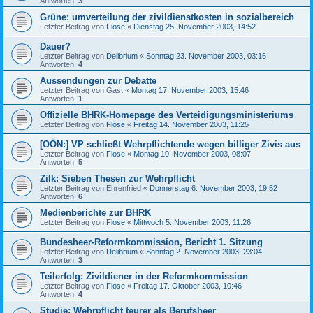
Antworten:
3
Grüne: umverteilung der zivildienstkosten in sozialbereich
Letzter Beitrag von
Flose
«
Dienstag 25. November 2003, 14:52
Dauer?
Letzter Beitrag von
Delibrium
«
Sonntag 23. November 2003, 03:16
Antworten:
4
Aussendungen zur Debatte
Letzter Beitrag von
Gast
«
Montag 17. November 2003, 15:46
Antworten:
1
Offizielle BHRK-Homepage des Verteidigungsministeriums
Letzter Beitrag von
Flose
«
Freitag 14. November 2003, 11:25
[OÖN:] VP schließt Wehrpflichtende wegen billiger Zivis aus
Letzter Beitrag von
Flose
«
Montag 10. November 2003, 08:07
Antworten:
5
Zilk: Sieben Thesen zur Wehrpflicht
Letzter Beitrag von
Ehrenfried
«
Donnerstag 6. November 2003, 19:52
Antworten:
6
Medienberichte zur BHRK
Letzter Beitrag von
Flose
«
Mittwoch 5. November 2003, 11:26
Bundesheer-Reformkommission, Bericht 1. Sitzung
Letzter Beitrag von
Delibrium
«
Sonntag 2. November 2003, 23:04
Antworten:
3
Teilerfolg: Zivildiener in der Reformkommission
Letzter Beitrag von
Flose
«
Freitag 17. Oktober 2003, 10:46
Antworten:
4
Studie: Wehrpflicht teurer als Berufsheer