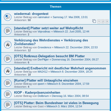
Themen
wiedermal: drogentest
Letzter Beitrag von
rainmaker
«
Samstag 17. Mai 2008, 13:01
Antworten:
50
1
2
3
[standard] Platter setzt weiter auf Wehrpflicht
Letzter Beitrag von
Vojvodinac
«
Mittwoch 22. Juni 2005, 12:44
Antworten:
2
Verkürzung des Wehrdienstes = Verkürzung des
Zivildienstes?
Letzter Beitrag von
Greedence
«
Mittwoch 22. Dezember 2004, 22:53
Antworten:
12
[OTS] Rotkreuz-Delegation besucht BM Platter
Letzter Beitrag von
DerPilger
«
Donnerstag 16. Dezember 2004, 09:27
Antworten:
6
[standard] Endbericht mit deutlicher Mehrheit angenommen
Letzter Beitrag von
MA2412
«
Mittwoch 8. Dezember 2004, 18:24
Antworten:
18
[Kurier] Platter will Untaugliche einziehen
Letzter Beitrag von
qwert
«
Mittwoch 8. Dezember 2004, 17:59
Antworten:
4
KIOP - Kaderpräsenzeinheiten
Letzter Beitrag von
Delibrium
«
Dienstag 16. März 2004, 08:54
[OTS] Platter: Beim Bundesheer ist vieles in Bewegung
Letzter Beitrag von
Gast
«
Mittwoch 3. März 2004, 12:54