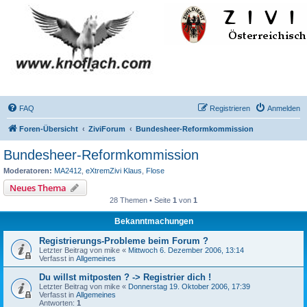
FAQ
Registrieren
Anmelden
Foren-Übersicht
ZiviForum
Bundesheer-Reformkommission
Bundesheer-Reformkommission
Moderatoren:
MA2412
,
eXtremZivi Klaus
,
Flose
Neues Thema
28 Themen • Seite
1
von
1
Bekanntmachungen
Registrierungs-Probleme beim Forum ?
Letzter Beitrag von
mike
«
Mittwoch 6. Dezember 2006, 13:14
Verfasst in
Allgemeines
Du willst mitposten ? -> Registrier dich !
Letzter Beitrag von
mike
«
Donnerstag 19. Oktober 2006, 17:39
Verfasst in
Allgemeines
Antworten:
1