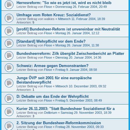
Herresreform: "So wie es jetzt ist, wird es nicht bleib
Letzter Beitrag von
Flose
«
Donnerstag 26. Februar 2004, 20:49
Umfrage vom Roten Kreuz: Sozialdienst?
Letzter Beitrag von
walkies
«
Mittwoch 11. Februar 2004, 18:39
Antworten:
5
[profil] Bundesheer-Reform ist unvereinbar mit Neutralität
Letzter Beitrag von
Flose
«
Montag 26. Januar 2004, 12:12
[Standard] Wehrpflicht vor dem Ende?
Letzter Beitrag von
Flose
«
Montag 26. Januar 2004, 11:38
Bundesheerreform: Zilk übergibt Zwischenbericht an Platter
Letzter Beitrag von
Flose
«
Dienstag 20. Januar 2004, 14:36
Schweiz: Armee gegen Demonstranten?
Letzter Beitrag von
Flose
«
Freitag 9. Januar 2004, 08:58
Junge ÖVP seit 2001 für eine europäische
Beistandsverpflicht
Letzter Beitrag von
Flose
«
Mittwoch 10. Dezember 2003, 09:32
Antworten:
1
D: Debatte um das Ende der Wehrpflicht
Letzter Beitrag von
Flose
«
Freitag 5. Dezember 2003, 08:49
Kurier 26.11.2003: "Statt Bundesheer Sozialdienst für a
Letzter Beitrag von
Delibrium
«
Samstag 29. November 2003, 18:39
Antworten:
3
2. Sitzung der Bundesheer-Reformkommission
Letzter Beitrag von
Flose
«
Freitag 28. November 2003, 09:33