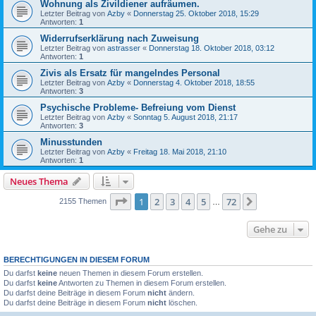
Wohnung als Zivildiener aufräumen.
Letzter Beitrag von
Azby
«
Donnerstag 25. Oktober 2018, 15:29
Antworten:
1
Widerrufserklärung nach Zuweisung
Letzter Beitrag von
astrasser
«
Donnerstag 18. Oktober 2018, 03:12
Antworten:
1
Zivis als Ersatz für mangelndes Personal
Letzter Beitrag von
Azby
«
Donnerstag 4. Oktober 2018, 18:55
Antworten:
3
Psychische Probleme- Befreiung vom Dienst
Letzter Beitrag von
Azby
«
Sonntag 5. August 2018, 21:17
Antworten:
3
Minusstunden
Letzter Beitrag von
Azby
«
Freitag 18. Mai 2018, 21:10
Antworten:
1
Neues Thema
Seite
1
von
72
1
2
3
4
5
72
Nächste
2155 Themen
…
Gehe zu
BERECHTIGUNGEN IN DIESEM FORUM
Du darfst
keine
neuen Themen in diesem Forum erstellen.
Du darfst
keine
Antworten zu Themen in diesem Forum erstellen.
Du darfst deine Beiträge in diesem Forum
nicht
ändern.
Du darfst deine Beiträge in diesem Forum
nicht
löschen.