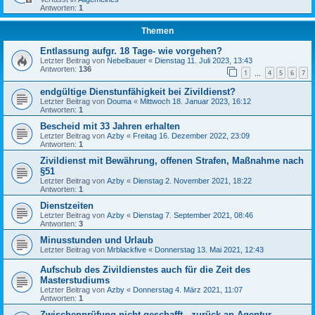
Antworten:
1
Themen
Entlassung aufgr. 18 Tage- wie vorgehen?
Letzter Beitrag von
Nebelbauer
«
Dienstag 11. Juli 2023, 13:43
Antworten:
136
1
4
5
6
7
…
endgültige Dienstunfähigkeit bei Zivildienst?
Letzter Beitrag von
Douma
«
Mittwoch 18. Januar 2023, 16:12
Antworten:
1
Bescheid mit 33 Jahren erhalten
Letzter Beitrag von
Azby
«
Freitag 16. Dezember 2022, 23:09
Antworten:
1
Zivildienst mit Bewährung, offenen Strafen, Maßnahme nach
§51
Letzter Beitrag von
Azby
«
Dienstag 2. November 2021, 18:22
Antworten:
1
Dienstzeiten
Letzter Beitrag von
Azby
«
Dienstag 7. September 2021, 08:46
Antworten:
3
Minusstunden und Urlaub
Letzter Beitrag von
Mrblackfive
«
Donnerstag 13. Mai 2021, 12:43
Aufschub des Zivildienstes auch für die Zeit des
Masterstudiums
Letzter Beitrag von
Azby
«
Donnerstag 4. März 2021, 11:07
Antworten:
1
Zwischenprüfung nicht geschafft - zurück an Agentur