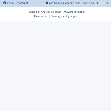
Foren-Übersicht
Alle Cookies löschen
Alle Zeiten sind
UTC+01:00
Powered by Andreas Knoflach -
www.knoflach.com
Datenschutz
|
Nutzungsbedingungen