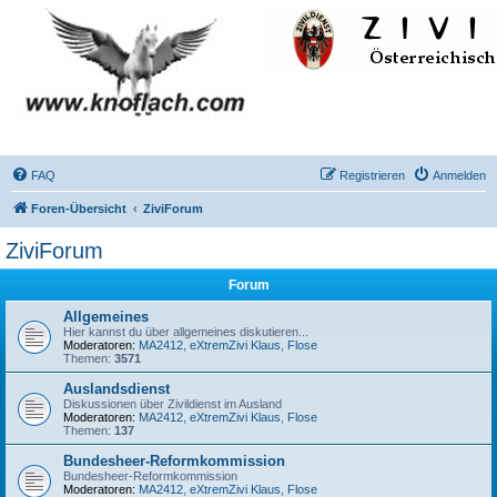
FAQ
Registrieren
Anmelden
Foren-Übersicht
ZiviForum
ZiviForum
Forum
Allgemeines
Hier kannst du über allgemeines diskutieren...
Moderatoren:
MA2412
,
eXtremZivi Klaus
,
Flose
Themen:
3571
Auslandsdienst
Diskussionen über Zivildienst im Ausland
Moderatoren:
MA2412
,
eXtremZivi Klaus
,
Flose
Themen:
137
Bundesheer-Reformkommission
Bundesheer-Reformkommission
Moderatoren:
MA2412
,
eXtremZivi Klaus
,
Flose