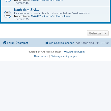
Moderatoren:
MA2412
,
eXtremZivi Klaus
Themen:
45
Nach dem Zivi...
Hier können Ex-Zivi's über ihr Leben nach dem Zivi diskutieren
Moderatoren:
MA2412
,
eXtremZivi Klaus
,
Flose
Themen:
75
Gehe zu
Foren-Übersicht
Alle Cookies löschen
Alle Zeiten sind
UTC+01:00
Powered by Andreas Knoflach -
www.knoflach.com
Datenschutz
|
Nutzungsbedingungen