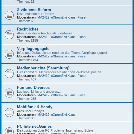
Themen:
28
Zivildienst-Reform
Diskussionen zur Reform...
Moderatoren:
MA2412
,
eXtremZivi Klaus
,
Flose
Themen:
68
Rechtliches
Alles über deine Rechte als Zivildiener...
Moderatoren:
MA2412
,
eXtremZivi Klaus
,
Flose
Themen:
2155
Verpflegungsgeld
Infos und Diskussionen rund um das Thema Verpflegungsgeld
Moderatoren:
MA2412
,
eXtremZivi Klaus
,
Flose
Themen:
1763
Medienberichte (Sammlung)
Hier kannst du Medienberichte über den Zivildienst posten
Moderatoren:
MA2412
,
eXtremZivi Klaus
,
Flose
Themen:
407
Fun und Diverses
Lustiges, Links und anderes...
Moderatoren:
MA2412
,
eXtremZivi Klaus
,
Flose
Themen:
255
Mobilfunk & Handy
Alles über Handy's
Moderatoren:
MA2412
,
eXtremZivi Klaus
Themen:
33
PC,Internet,Games
Diskussionen über PC Probleme, Internet und Spiele