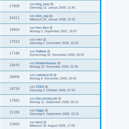
von
king_louis
27809
Dienstag 13. Januar 2009, 21:45
von
dom_esp
24411
Mittwoch 16. Januar 2008, 23:32
von
Herr Bert
19904
Montag 3. September 2007, 16:07
von
mike
17613
Samstag 2. Dezember 2006, 18:25
von
Ralfette
17188
Donnerstag 30. November 2006, 09:05
von
Kinettenhauser
19543
Montag 20. November 2006, 02:45
von
Leibnitzer18
26808
Montag 6. November 2006, 20:40
von
CEEA
19758
Dienstag 3. Oktober 2006, 07:50
von
DeLuXeStyLeR
17882
Montag 11. September 2006, 09:13
von
Giggs
21336
Samstag 9. September 2006, 15:31
von
berni
23883
Mittwoch 30. August 2006, 17:58