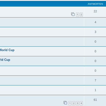
ANTWORTEN
22
1
2
4
3
0
 World Cup
0
rld Cup
0
0
7
1
61
1
2
3
4