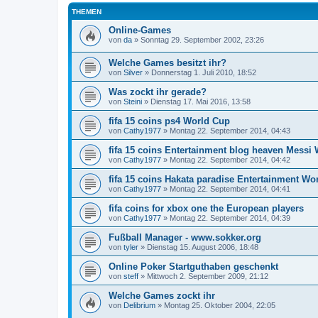
THEMEN
Online-Games
von
da
»
Sonntag 29. September 2002, 23:26
Welche Games besitzt ihr?
von
Silver
»
Donnerstag 1. Juli 2010, 18:52
Was zockt ihr gerade?
von
Steini
»
Dienstag 17. Mai 2016, 13:58
fifa 15 coins ps4 World Cup
von
Cathy1977
»
Montag 22. September 2014, 04:43
fifa 15 coins Entertainment blog heaven Messi
von
Cathy1977
»
Montag 22. September 2014, 04:42
fifa 15 coins Hakata paradise Entertainment Wo
von
Cathy1977
»
Montag 22. September 2014, 04:41
fifa coins for xbox one the European players
von
Cathy1977
»
Montag 22. September 2014, 04:39
Fußball Manager - www.sokker.org
von
tyler
»
Dienstag 15. August 2006, 18:48
Online Poker Startguthaben geschenkt
von
steff
»
Mittwoch 2. September 2009, 21:12
Welche Games zockt ihr
von
Delibrium
»
Montag 25. Oktober 2004, 22:05