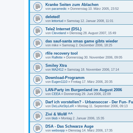
Kranke Seiten zum Ablachen
von
paramedic
»
Donnerstag 10. März 2005, 23:52
deleted!
von
lettortud
»
Samstag 12. Januar 2008, 11:01
Tele2 Internet (DSL)
von
Cleveland
»
Dienstag 28. August 2007, 15:49
das sauf-santa xmas game gibts wieder
von
mike
»
Samstag 2. Dezember 2006, 18:25
rfile recovery tool
von
Ralfette
»
Donnerstag 30. November 2006, 09:05
Smiley Xtra
von
MA2412
»
Samstag 18. November 2006, 17:14
Download-Programm
von
Eugen1110
»
Freitag 17. März 2006, 20:35
LAN-Party im Burgenland im August 2006
von
CEEA
»
Donnerstag 29. Juni 2006, 22:09
Darf ich vorstellen? - Urbansoccer - Der Fun- 
von
DeLuXeStyLeR
»
Montag 11. September 2006, 09:13
Zivi & WoW ^^
von
blub
»
Montag 2. Januar 2006, 15:35
DSA - Das Schwarze Auge
von
websepp
»
Dienstag 14. März 2006, 17:35