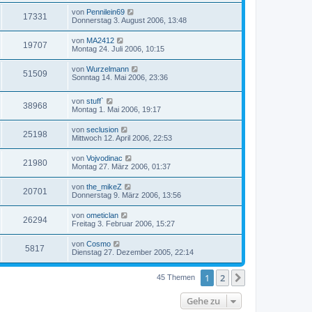
von
Pennilein69
17331
Donnerstag 3. August 2006, 13:48
von
MA2412
19707
Montag 24. Juli 2006, 10:15
von
Wurzelmann
51509
Sonntag 14. Mai 2006, 23:36
von
stuff`
38968
Montag 1. Mai 2006, 19:17
von
seclusion
25198
Mittwoch 12. April 2006, 22:53
von
Vojvodinac
21980
Montag 27. März 2006, 01:37
von
the_mikeZ
20701
Donnerstag 9. März 2006, 13:56
von
ometiclan
26294
Freitag 3. Februar 2006, 15:27
von
Cosmo
5817
Dienstag 27. Dezember 2005, 22:14
1
2
Nächste
45 Themen
Gehe zu