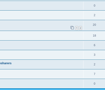
0
2
20
1
2
18
6
3
esharers
2
7
0