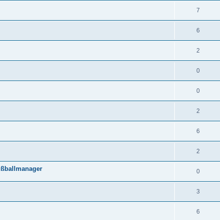
7
6
2
0
0
2
6
2
Fußballmanager
0
3
6