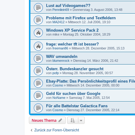
Lust auf Videogames??
von
Pennilein69
»
Donnerstag 3. August 2006, 13:48
Probleme mit Firefox und Textfeldern
von
MA2412
»
Mittwoch 12. Juli 2006, 19:10
Windows XP Service Pack 2
von
mike
»
Montag 25. Oktober 2004, 18:29
frage: welcher tft ist besser?
von
freeman86
»
Mittwoch 28. Dezember 2005, 15:13
WAV umwandeln
von
blumenrock
»
Dienstag 14. März 2006, 21:42
Österr. Bundeskanzler gesucht
von
pofp
»
Montag 28. November 2005, 00:57
Ebay-Platte: Das Persönlichkeitsprofil eines Fil
von
Cosmo
»
Mittwoch 14. Dezember 2005, 00:00
Geld für suchen über Google
von
NoName
»
Samstag 7. Mai 2005, 12:54
Für alle Battelstar Galactica Fans
von
Cosmo
»
Dienstag 27. Dezember 2005, 22:14
Neues Thema
Zurück zur Foren-Übersicht