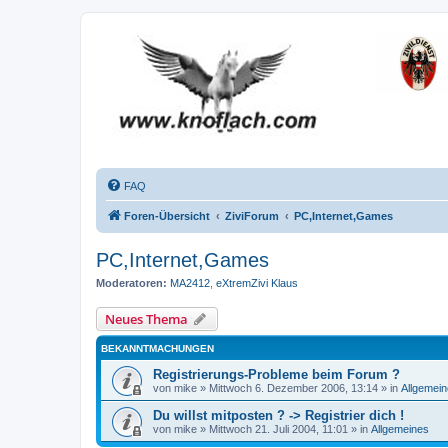
FAQ
Foren-Übersicht
ZiviForum
PC,Internet,Games
PC,Internet,Games
Moderatoren:
MA2412
,
eXtremZivi Klaus
Neues Thema
BEKANNTMACHUNGEN
Registrierungs-Probleme beim Forum ?
von
mike
»
Mittwoch 6. Dezember 2006, 13:14
» in
Allgemei
Du willst mitposten ? -> Registrier dich !
von
mike
»
Mittwoch 21. Juli 2004, 11:01
» in
Allgemeines