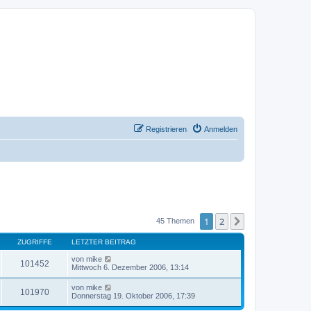
Registrieren
Anmelden
1
2
Nächste
45 Themen
ZUGRIFFE
LETZTER BEITRAG
von
mike
101452
Mittwoch 6. Dezember 2006, 13:14
von
mike
101970
Donnerstag 19. Oktober 2006, 17:39