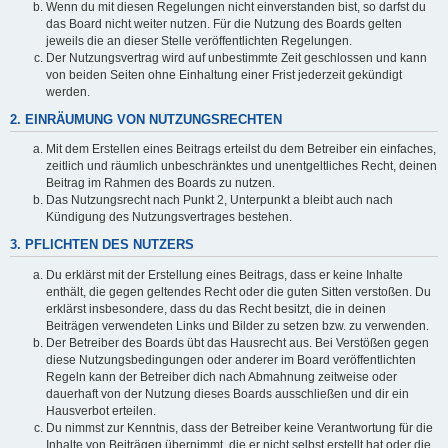
Wenn du mit diesen Regelungen nicht einverstanden bist, so darfst du
das Board nicht weiter nutzen. Für die Nutzung des Boards gelten
jeweils die an dieser Stelle veröffentlichten Regelungen.
Der Nutzungsvertrag wird auf unbestimmte Zeit geschlossen und kann
von beiden Seiten ohne Einhaltung einer Frist jederzeit gekündigt
werden.
2. EINRÄUMUNG VON NUTZUNGSRECHTEN
Mit dem Erstellen eines Beitrags erteilst du dem Betreiber ein einfaches,
zeitlich und räumlich unbeschränktes und unentgeltliches Recht, deinen
Beitrag im Rahmen des Boards zu nutzen.
Das Nutzungsrecht nach Punkt 2, Unterpunkt a bleibt auch nach
Kündigung des Nutzungsvertrages bestehen.
3. PFLICHTEN DES NUTZERS
Du erklärst mit der Erstellung eines Beitrags, dass er keine Inhalte
enthält, die gegen geltendes Recht oder die guten Sitten verstoßen. Du
erklärst insbesondere, dass du das Recht besitzt, die in deinen
Beiträgen verwendeten Links und Bilder zu setzen bzw. zu verwenden.
Der Betreiber des Boards übt das Hausrecht aus. Bei Verstößen gegen
diese Nutzungsbedingungen oder anderer im Board veröffentlichten
Regeln kann der Betreiber dich nach Abmahnung zeitweise oder
dauerhaft von der Nutzung dieses Boards ausschließen und dir ein
Hausverbot erteilen.
Du nimmst zur Kenntnis, dass der Betreiber keine Verantwortung für die
Inhalte von Beiträgen übernimmt, die er nicht selbst erstellt hat oder die