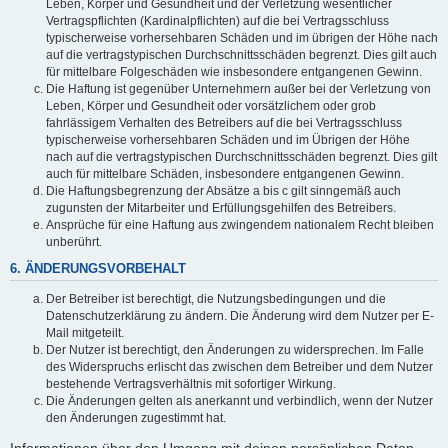
Leben, Körper und Gesundheit und der Verletzung wesentlicher
Vertragspflichten (Kardinalpflichten) auf die bei Vertragsschluss
typischerweise vorhersehbaren Schäden und im übrigen der Höhe nach
auf die vertragstypischen Durchschnittsschäden begrenzt. Dies gilt auch
für mittelbare Folgeschäden wie insbesondere entgangenen Gewinn.
Die Haftung ist gegenüber Unternehmern außer bei der Verletzung von
Leben, Körper und Gesundheit oder vorsätzlichem oder grob
fahrlässigem Verhalten des Betreibers auf die bei Vertragsschluss
typischerweise vorhersehbaren Schäden und im Übrigen der Höhe
nach auf die vertragstypischen Durchschnittsschäden begrenzt. Dies gilt
auch für mittelbare Schäden, insbesondere entgangenen Gewinn.
Die Haftungsbegrenzung der Absätze a bis c gilt sinngemäß auch
zugunsten der Mitarbeiter und Erfüllungsgehilfen des Betreibers.
Ansprüche für eine Haftung aus zwingendem nationalem Recht bleiben
unberührt.
6. ÄNDERUNGSVORBEHALT
Der Betreiber ist berechtigt, die Nutzungsbedingungen und die
Datenschutzerklärung zu ändern. Die Änderung wird dem Nutzer per E-
Mail mitgeteilt.
Der Nutzer ist berechtigt, den Änderungen zu widersprechen. Im Falle
des Widerspruchs erlischt das zwischen dem Betreiber und dem Nutzer
bestehende Vertragsverhältnis mit sofortiger Wirkung.
Die Änderungen gelten als anerkannt und verbindlich, wenn der Nutzer
den Änderungen zugestimmt hat.
Informationen über den Umgang mit deinen persönlichen Daten