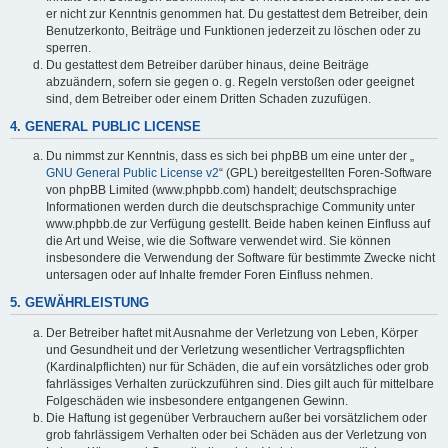
er nicht zur Kenntnis genommen hat. Du gestattest dem Betreiber, dein
Benutzerkonto, Beiträge und Funktionen jederzeit zu löschen oder zu
sperren.
Du gestattest dem Betreiber darüber hinaus, deine Beiträge
abzuändern, sofern sie gegen o. g. Regeln verstoßen oder geeignet
sind, dem Betreiber oder einem Dritten Schaden zuzufügen.
4. GENERAL PUBLIC LICENSE
Du nimmst zur Kenntnis, dass es sich bei phpBB um eine unter der „
GNU General Public License v2
“ (GPL) bereitgestellten Foren-Software
von phpBB Limited (www.phpbb.com) handelt; deutschsprachige
Informationen werden durch die deutschsprachige Community unter
www.phpbb.de zur Verfügung gestellt. Beide haben keinen Einfluss auf
die Art und Weise, wie die Software verwendet wird. Sie können
insbesondere die Verwendung der Software für bestimmte Zwecke nicht
untersagen oder auf Inhalte fremder Foren Einfluss nehmen.
5. GEWÄHRLEISTUNG
Der Betreiber haftet mit Ausnahme der Verletzung von Leben, Körper
und Gesundheit und der Verletzung wesentlicher Vertragspflichten
(Kardinalpflichten) nur für Schäden, die auf ein vorsätzliches oder grob
fahrlässiges Verhalten zurückzuführen sind. Dies gilt auch für mittelbare
Folgeschäden wie insbesondere entgangenen Gewinn.
Die Haftung ist gegenüber Verbrauchern außer bei vorsätzlichem oder
grob fahrlässigem Verhalten oder bei Schäden aus der Verletzung von