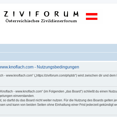
- www.knoflach.com - Nutzungsbedingungen
ach - www.knoflach.com“ („https://ziviforum.com/phpbb“) wird zwischen dir und dem
s Knoflach - www.knoflach.com“ (im Folgenden „das Board“) schließt du einen Nut
egelungen einverstanden.
 so darfst du das Board nicht weiter nutzen. Für die Nutzung des Boards gelten jew
sen und kann von beiden Seiten ohne Einhaltung einer Frist jederzeit gekündigt w