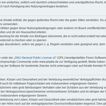
ber ein einfaches, zeitlich und räumlich unbeschränktes und unentgeltliches Recht
auch nach Kündigung des Nutzungsvertrages bestehen.
ine Inhalte enthält, die gegen geltendes Recht oder die guten Sitten verstoßen. Du 
 zu verwenden.
erstößen gegen diese Nutzungsbedingungen oder anderer im Board veröffentlichte
ßen und dir ein Hausverbot erteilen.
ortung für die Inhalte von Beiträgen übernimmt, die er nicht selbst erstellt hat od
jederzeit zu löschen oder zu sperren.
räge abzuändern, sofern sie gegen o. g. Regeln verstoßen oder geeignet sind, dem
 unter der „
GNU General Public License v2
“ (GPL) bereitgestellten Foren-Softwa
chsprachige Community unter www.phpbb.de zur Verfügung gestellt. Beide haben ke
g der Software für bestimmte Zwecke nicht untersagen oder auf Inhalte fremder F
ben, Körper und Gesundheit und der Verletzung wesentlicher Vertragspflichten (Kard
gilt auch für mittelbare Folgeschäden wie insbesondere entgangenen Gewinn.
ätzlichem oder grob fahrlässigem Verhalten oder bei Schäden aus der Verletzung 
 die bei Vertragsschluss typischerweise vorhersehbaren Schäden und im übrigen de
wie insbesondere entgangenen Gewinn.
erletzung von Leben, Körper und Gesundheit oder vorsätzlichem oder grob fahrläs
der Höhe nach auf die vertragstypischen Durchschnittsschäden begrenzt. Dies gi