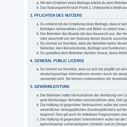
Mit dem Erstellen eines Beitrags erteilst du dem Betrei
Das Nutzungsrecht nach Punkt 2, Unterpunkt a bleibt 
3. PFLICHTEN DES NUTZERS
Du erklärst mit der Erstellung eines Beitrags, dass er ke
Beiträgen verwendeten Links und Bilder zu setzen bzw.
Der Betreiber des Boards übt das Hausrecht aus. Bei V
oder dauerhaft von der Nutzung dieses Boards ausschlie
Du nimmst zur Kenntnis, dass der Betreiber keine Verantw
Betreiber, dein Benutzerkonto, Beiträge und Funktionen 
Du gestattest dem Betreiber darüber hinaus, deine Beit
4. GENERAL PUBLIC LICENSE
Du nimmst zur Kenntnis, dass es sich bei phpBB um eine
deutschsprachige Informationen werden durch die deuts
verwendet wird. Sie können insbesondere die Verwendun
5. GEWÄHRLEISTUNG
Der Betreiber haftet mit Ausnahme der Verletzung von Le
grob fahrlässiges Verhalten zurückzuführen sind. Dies 
Die Haftung ist gegenüber Verbrauchern außer bei vors
wesentlicher Vertragspflichten (Kardinalpflichten) auf
begrenzt. Dies gilt auch für mittelbare Folgeschäden 
Die Haftung ist gegenüber Unternehmern außer bei der V
typischerweise vorhersehbaren Schäden und im Übrigen 