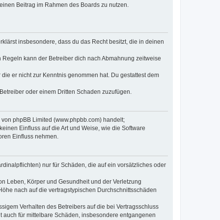
, deinen Beitrag im Rahmen des Boards zu nutzen.
erklärst insbesondere, dass du das Recht besitzt, die in deinen
n Regeln kann der Betreiber dich nach Abmahnung zeitweise
er die er nicht zur Kenntnis genommen hat. Du gestattest dem
 Betreiber oder einem Dritten Schaden zuzufügen.
re von phpBB Limited (www.phpbb.com) handelt;
inen Einfluss auf die Art und Weise, wie die Software
oren Einfluss nehmen.
inalpflichten) nur für Schäden, die auf ein vorsätzliches oder
von Leben, Körper und Gesundheit und der Verletzung
r Höhe nach auf die vertragstypischen Durchschnittsschäden
sigem Verhalten des Betreibers auf die bei Vertragsschluss
lt auch für mittelbare Schäden, insbesondere entgangenen