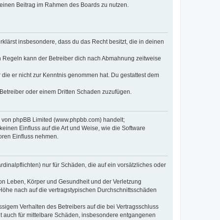
, deinen Beitrag im Rahmen des Boards zu nutzen.
erklärst insbesondere, dass du das Recht besitzt, die in deinen
n Regeln kann der Betreiber dich nach Abmahnung zeitweise
er die er nicht zur Kenntnis genommen hat. Du gestattest dem
 Betreiber oder einem Dritten Schaden zuzufügen.
re von phpBB Limited (www.phpbb.com) handelt;
inen Einfluss auf die Art und Weise, wie die Software
oren Einfluss nehmen.
inalpflichten) nur für Schäden, die auf ein vorsätzliches oder
von Leben, Körper und Gesundheit und der Verletzung
r Höhe nach auf die vertragstypischen Durchschnittsschäden
sigem Verhalten des Betreibers auf die bei Vertragsschluss
lt auch für mittelbare Schäden, insbesondere entgangenen