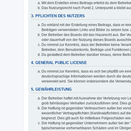
Mit dem Erstellen eines Beitrags erteilst du dem Betrei
Das Nutzungsrecht nach Punkt 2, Unterpunkt a bleibt 
3. PFLICHTEN DES NUTZERS
Du erklärst mit der Erstellung eines Beitrags, dass er ke
Beiträgen verwendeten Links und Bilder zu setzen bzw.
Der Betreiber des Boards übt das Hausrecht aus. Bei V
oder dauerhaft von der Nutzung dieses Boards ausschlie
Du nimmst zur Kenntnis, dass der Betreiber keine Verantw
Betreiber, dein Benutzerkonto, Beiträge und Funktionen 
Du gestattest dem Betreiber darüber hinaus, deine Beit
4. GENERAL PUBLIC LICENSE
Du nimmst zur Kenntnis, dass es sich bei phpBB um eine
deutschsprachige Informationen werden durch die deuts
verwendet wird. Sie können insbesondere die Verwendun
5. GEWÄHRLEISTUNG
Der Betreiber haftet mit Ausnahme der Verletzung von Le
grob fahrlässiges Verhalten zurückzuführen sind. Dies 
Die Haftung ist gegenüber Verbrauchern außer bei vors
wesentlicher Vertragspflichten (Kardinalpflichten) auf
begrenzt. Dies gilt auch für mittelbare Folgeschäden 
Die Haftung ist gegenüber Unternehmern außer bei der V
typischerweise vorhersehbaren Schäden und im Übrigen 