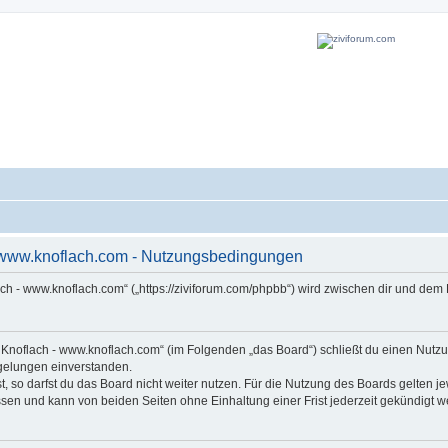
- www.knoflach.com - Nutzungsbedingungen
ach - www.knoflach.com“ („https://ziviforum.com/phpbb“) wird zwischen dir und dem
s Knoflach - www.knoflach.com“ (im Folgenden „das Board“) schließt du einen Nut
egelungen einverstanden.
 so darfst du das Board nicht weiter nutzen. Für die Nutzung des Boards gelten jew
sen und kann von beiden Seiten ohne Einhaltung einer Frist jederzeit gekündigt w