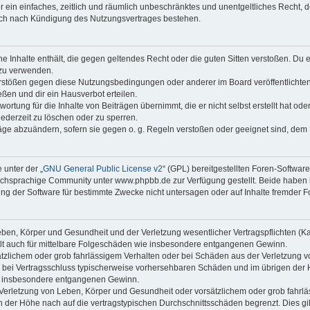
ber ein einfaches, zeitlich und räumlich unbeschränktes und unentgeltliches Recht
auch nach Kündigung des Nutzungsvertrages bestehen.
ine Inhalte enthält, die gegen geltendes Recht oder die guten Sitten verstoßen. Du 
 zu verwenden.
erstößen gegen diese Nutzungsbedingungen oder anderer im Board veröffentlichte
ßen und dir ein Hausverbot erteilen.
ortung für die Inhalte von Beiträgen übernimmt, die er nicht selbst erstellt hat od
jederzeit zu löschen oder zu sperren.
räge abzuändern, sofern sie gegen o. g. Regeln verstoßen oder geeignet sind, dem
 unter der „
GNU General Public License v2
“ (GPL) bereitgestellten Foren-Softwa
chsprachige Community unter www.phpbb.de zur Verfügung gestellt. Beide haben ke
g der Software für bestimmte Zwecke nicht untersagen oder auf Inhalte fremder F
ben, Körper und Gesundheit und der Verletzung wesentlicher Vertragspflichten (Kard
gilt auch für mittelbare Folgeschäden wie insbesondere entgangenen Gewinn.
ätzlichem oder grob fahrlässigem Verhalten oder bei Schäden aus der Verletzung 
 die bei Vertragsschluss typischerweise vorhersehbaren Schäden und im übrigen de
wie insbesondere entgangenen Gewinn.
erletzung von Leben, Körper und Gesundheit oder vorsätzlichem oder grob fahrläs
der Höhe nach auf die vertragstypischen Durchschnittsschäden begrenzt. Dies gi