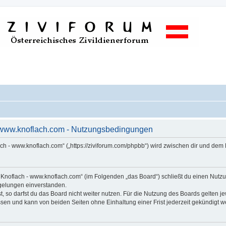
- www.knoflach.com - Nutzungsbedingungen
ach - www.knoflach.com“ („https://ziviforum.com/phpbb“) wird zwischen dir und dem
s Knoflach - www.knoflach.com“ (im Folgenden „das Board“) schließt du einen Nut
egelungen einverstanden.
 so darfst du das Board nicht weiter nutzen. Für die Nutzung des Boards gelten jew
sen und kann von beiden Seiten ohne Einhaltung einer Frist jederzeit gekündigt w