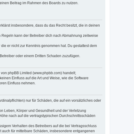
, deinen Beitrag im Rahmen des Boards zu nutzen.
erklärst insbesondere, dass du das Recht besitzt, die in deinen
n Regeln kann der Betreiber dich nach Abmahnung zeitweise
er die er nicht zur Kenntnis genommen hat. Du gestattest dem
 Betreiber oder einem Dritten Schaden zuzufügen.
re von phpBB Limited (www.phpbb.com) handelt;
inen Einfluss auf die Art und Weise, wie die Software
oren Einfluss nehmen.
inalpflichten) nur für Schäden, die auf ein vorsätzliches oder
von Leben, Körper und Gesundheit und der Verletzung
r Höhe nach auf die vertragstypischen Durchschnittsschäden
sigem Verhalten des Betreibers auf die bei Vertragsschluss
lt auch für mittelbare Schäden, insbesondere entgangenen