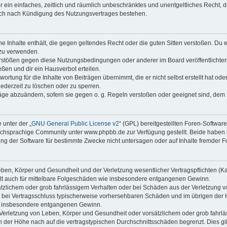
ber ein einfaches, zeitlich und räumlich unbeschränktes und unentgeltliches Recht
auch nach Kündigung des Nutzungsvertrages bestehen.
ine Inhalte enthält, die gegen geltendes Recht oder die guten Sitten verstoßen. Du 
 zu verwenden.
erstößen gegen diese Nutzungsbedingungen oder anderer im Board veröffentlichte
ßen und dir ein Hausverbot erteilen.
ortung für die Inhalte von Beiträgen übernimmt, die er nicht selbst erstellt hat od
jederzeit zu löschen oder zu sperren.
räge abzuändern, sofern sie gegen o. g. Regeln verstoßen oder geeignet sind, dem
 unter der „
GNU General Public License v2
“ (GPL) bereitgestellten Foren-Softwa
chsprachige Community unter www.phpbb.de zur Verfügung gestellt. Beide haben ke
g der Software für bestimmte Zwecke nicht untersagen oder auf Inhalte fremder F
ben, Körper und Gesundheit und der Verletzung wesentlicher Vertragspflichten (Kard
gilt auch für mittelbare Folgeschäden wie insbesondere entgangenen Gewinn.
ätzlichem oder grob fahrlässigem Verhalten oder bei Schäden aus der Verletzung 
 die bei Vertragsschluss typischerweise vorhersehbaren Schäden und im übrigen de
wie insbesondere entgangenen Gewinn.
erletzung von Leben, Körper und Gesundheit oder vorsätzlichem oder grob fahrläs
der Höhe nach auf die vertragstypischen Durchschnittsschäden begrenzt. Dies gi