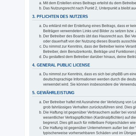
Mit dem Erstellen eines Beitrags erteilst du dem Betrei
Das Nutzungsrecht nach Punkt 2, Unterpunkt a bleibt 
3. PFLICHTEN DES NUTZERS
Du erklärst mit der Erstellung eines Beitrags, dass er ke
Beiträgen verwendeten Links und Bilder zu setzen bzw.
Der Betreiber des Boards übt das Hausrecht aus. Bei V
oder dauerhaft von der Nutzung dieses Boards ausschlie
Du nimmst zur Kenntnis, dass der Betreiber keine Verantw
Betreiber, dein Benutzerkonto, Beiträge und Funktionen 
Du gestattest dem Betreiber darüber hinaus, deine Beit
4. GENERAL PUBLIC LICENSE
Du nimmst zur Kenntnis, dass es sich bei phpBB um eine
deutschsprachige Informationen werden durch die deuts
verwendet wird. Sie können insbesondere die Verwendun
5. GEWÄHRLEISTUNG
Der Betreiber haftet mit Ausnahme der Verletzung von Le
grob fahrlässiges Verhalten zurückzuführen sind. Dies 
Die Haftung ist gegenüber Verbrauchern außer bei vors
wesentlicher Vertragspflichten (Kardinalpflichten) auf
begrenzt. Dies gilt auch für mittelbare Folgeschäden 
Die Haftung ist gegenüber Unternehmern außer bei der V
typischerweise vorhersehbaren Schäden und im Übrigen 