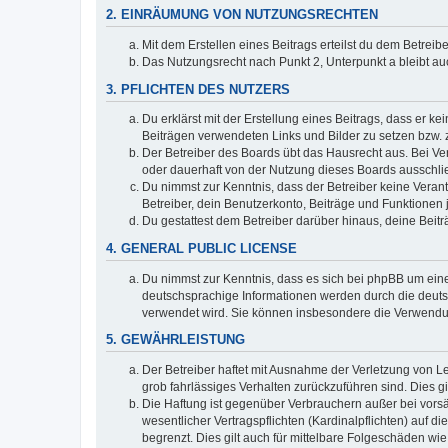
2. EINRÄUMUNG VON NUTZUNGSRECHTEN
Mit dem Erstellen eines Beitrags erteilst du dem Betrei
Das Nutzungsrecht nach Punkt 2, Unterpunkt a bleibt 
3. PFLICHTEN DES NUTZERS
Du erklärst mit der Erstellung eines Beitrags, dass er ke
Beiträgen verwendeten Links und Bilder zu setzen bzw.
Der Betreiber des Boards übt das Hausrecht aus. Bei V
oder dauerhaft von der Nutzung dieses Boards ausschlie
Du nimmst zur Kenntnis, dass der Betreiber keine Verantw
Betreiber, dein Benutzerkonto, Beiträge und Funktionen 
Du gestattest dem Betreiber darüber hinaus, deine Beit
4. GENERAL PUBLIC LICENSE
Du nimmst zur Kenntnis, dass es sich bei phpBB um eine
deutschsprachige Informationen werden durch die deuts
verwendet wird. Sie können insbesondere die Verwendun
5. GEWÄHRLEISTUNG
Der Betreiber haftet mit Ausnahme der Verletzung von Le
grob fahrlässiges Verhalten zurückzuführen sind. Dies 
Die Haftung ist gegenüber Verbrauchern außer bei vors
wesentlicher Vertragspflichten (Kardinalpflichten) auf
begrenzt. Dies gilt auch für mittelbare Folgeschäden 