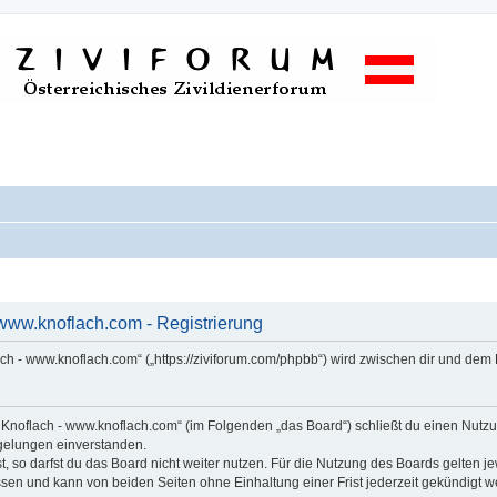
www.knoflach.com - Registrierung
ach - www.knoflach.com“ („https://ziviforum.com/phpbb“) wird zwischen dir und dem
s Knoflach - www.knoflach.com“ (im Folgenden „das Board“) schließt du einen Nut
egelungen einverstanden.
 so darfst du das Board nicht weiter nutzen. Für die Nutzung des Boards gelten jew
sen und kann von beiden Seiten ohne Einhaltung einer Frist jederzeit gekündigt w