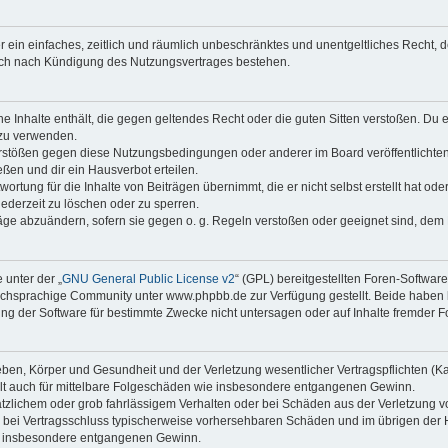
ber ein einfaches, zeitlich und räumlich unbeschränktes und unentgeltliches Recht
auch nach Kündigung des Nutzungsvertrages bestehen.
ine Inhalte enthält, die gegen geltendes Recht oder die guten Sitten verstoßen. Du 
 zu verwenden.
erstößen gegen diese Nutzungsbedingungen oder anderer im Board veröffentlichte
ßen und dir ein Hausverbot erteilen.
ortung für die Inhalte von Beiträgen übernimmt, die er nicht selbst erstellt hat od
jederzeit zu löschen oder zu sperren.
räge abzuändern, sofern sie gegen o. g. Regeln verstoßen oder geeignet sind, dem
 unter der „
GNU General Public License v2
“ (GPL) bereitgestellten Foren-Softwa
chsprachige Community unter www.phpbb.de zur Verfügung gestellt. Beide haben ke
g der Software für bestimmte Zwecke nicht untersagen oder auf Inhalte fremder F
ben, Körper und Gesundheit und der Verletzung wesentlicher Vertragspflichten (Kard
gilt auch für mittelbare Folgeschäden wie insbesondere entgangenen Gewinn.
ätzlichem oder grob fahrlässigem Verhalten oder bei Schäden aus der Verletzung 
 die bei Vertragsschluss typischerweise vorhersehbaren Schäden und im übrigen de
wie insbesondere entgangenen Gewinn.