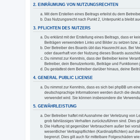
2. EINRÄUMUNG VON NUTZUNGSRECHTEN
Mit dem Erstellen eines Beitrags erteilst du dem Betrei
Das Nutzungsrecht nach Punkt 2, Unterpunkt a bleibt 
3. PFLICHTEN DES NUTZERS
Du erklärst mit der Erstellung eines Beitrags, dass er ke
Beiträgen verwendeten Links und Bilder zu setzen bzw.
Der Betreiber des Boards übt das Hausrecht aus. Bei V
oder dauerhaft von der Nutzung dieses Boards ausschlie
Du nimmst zur Kenntnis, dass der Betreiber keine Verantw
Betreiber, dein Benutzerkonto, Beiträge und Funktionen 
Du gestattest dem Betreiber darüber hinaus, deine Beit
4. GENERAL PUBLIC LICENSE
Du nimmst zur Kenntnis, dass es sich bei phpBB um eine
deutschsprachige Informationen werden durch die deuts
verwendet wird. Sie können insbesondere die Verwendun
5. GEWÄHRLEISTUNG
Der Betreiber haftet mit Ausnahme der Verletzung von Le
grob fahrlässiges Verhalten zurückzuführen sind. Dies 
Die Haftung ist gegenüber Verbrauchern außer bei vors
wesentlicher Vertragspflichten (Kardinalpflichten) auf
begrenzt. Dies gilt auch für mittelbare Folgeschäden 