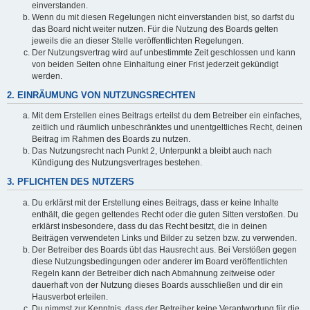
einverstanden.
Wenn du mit diesen Regelungen nicht einverstanden bist, so darfst du
das Board nicht weiter nutzen. Für die Nutzung des Boards gelten
jeweils die an dieser Stelle veröffentlichten Regelungen.
Der Nutzungsvertrag wird auf unbestimmte Zeit geschlossen und kann
von beiden Seiten ohne Einhaltung einer Frist jederzeit gekündigt
werden.
2. EINRÄUMUNG VON NUTZUNGSRECHTEN
Mit dem Erstellen eines Beitrags erteilst du dem Betreiber ein einfaches,
zeitlich und räumlich unbeschränktes und unentgeltliches Recht, deinen
Beitrag im Rahmen des Boards zu nutzen.
Das Nutzungsrecht nach Punkt 2, Unterpunkt a bleibt auch nach
Kündigung des Nutzungsvertrages bestehen.
3. PFLICHTEN DES NUTZERS
Du erklärst mit der Erstellung eines Beitrags, dass er keine Inhalte
enthält, die gegen geltendes Recht oder die guten Sitten verstoßen. Du
erklärst insbesondere, dass du das Recht besitzt, die in deinen
Beiträgen verwendeten Links und Bilder zu setzen bzw. zu verwenden.
Der Betreiber des Boards übt das Hausrecht aus. Bei Verstößen gegen
diese Nutzungsbedingungen oder anderer im Board veröffentlichten
Regeln kann der Betreiber dich nach Abmahnung zeitweise oder
dauerhaft von der Nutzung dieses Boards ausschließen und dir ein
Hausverbot erteilen.
Du nimmst zur Kenntnis, dass der Betreiber keine Verantwortung für die