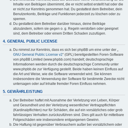
Inhalte von Beiträgen übernimmt, die er nicht selbst erstellt hat oder die
er nicht zur Kenntnis genommen hat. Du gestattest dem Betreiber, dein
Benutzerkonto, Beiträge und Funktionen jederzeit zu löschen oder zu
sperren.
Du gestattest dem Betreiber darüber hinaus, deine Beiträge
abzuändern, sofern sie gegen o. g. Regeln verstoßen oder geeignet
sind, dem Betreiber oder einem Dritten Schaden zuzufügen.
4. GENERAL PUBLIC LICENSE
Du nimmst zur Kenntnis, dass es sich bei phpBB um eine unter der „
GNU General Public License v2
“ (GPL) bereitgestellten Foren-Software
von phpBB Limited (www.phpbb.com) handelt; deutschsprachige
Informationen werden durch die deutschsprachige Community unter
www.phpbb.de zur Verfügung gestellt. Beide haben keinen Einfluss auf
die Art und Weise, wie die Software verwendet wird. Sie können
insbesondere die Verwendung der Software für bestimmte Zwecke nicht
untersagen oder auf Inhalte fremder Foren Einfluss nehmen.
5. GEWÄHRLEISTUNG
Der Betreiber haftet mit Ausnahme der Verletzung von Leben, Körper
und Gesundheit und der Verletzung wesentlicher Vertragspflichten
(Kardinalpflichten) nur für Schäden, die auf ein vorsätzliches oder grob
fahrlässiges Verhalten zurückzuführen sind. Dies gilt auch für mittelbare
Folgeschäden wie insbesondere entgangenen Gewinn.
Die Haftung ist gegenüber Verbrauchern außer bei vorsätzlichem oder