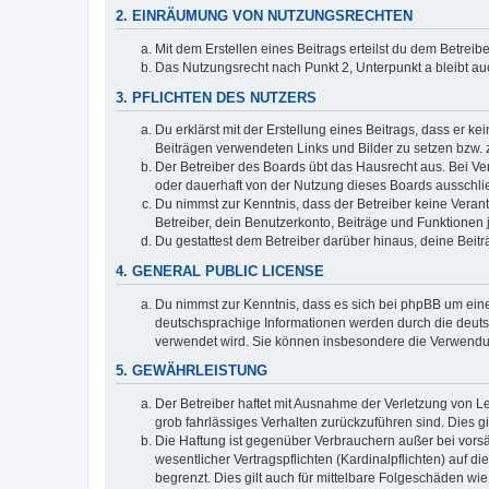
2. EINRÄUMUNG VON NUTZUNGSRECHTEN
Mit dem Erstellen eines Beitrags erteilst du dem Betrei
Das Nutzungsrecht nach Punkt 2, Unterpunkt a bleibt 
3. PFLICHTEN DES NUTZERS
Du erklärst mit der Erstellung eines Beitrags, dass er ke
Beiträgen verwendeten Links und Bilder zu setzen bzw.
Der Betreiber des Boards übt das Hausrecht aus. Bei V
oder dauerhaft von der Nutzung dieses Boards ausschlie
Du nimmst zur Kenntnis, dass der Betreiber keine Verantw
Betreiber, dein Benutzerkonto, Beiträge und Funktionen 
Du gestattest dem Betreiber darüber hinaus, deine Beit
4. GENERAL PUBLIC LICENSE
Du nimmst zur Kenntnis, dass es sich bei phpBB um eine
deutschsprachige Informationen werden durch die deuts
verwendet wird. Sie können insbesondere die Verwendun
5. GEWÄHRLEISTUNG
Der Betreiber haftet mit Ausnahme der Verletzung von Le
grob fahrlässiges Verhalten zurückzuführen sind. Dies 
Die Haftung ist gegenüber Verbrauchern außer bei vors
wesentlicher Vertragspflichten (Kardinalpflichten) auf
begrenzt. Dies gilt auch für mittelbare Folgeschäden 