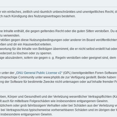
ber ein einfaches, zeitlich und räumlich unbeschränktes und unentgeltliches Recht
auch nach Kündigung des Nutzungsvertrages bestehen.
ine Inhalte enthält, die gegen geltendes Recht oder die guten Sitten verstoßen. Du 
 zu verwenden.
erstößen gegen diese Nutzungsbedingungen oder anderer im Board veröffentlichte
ßen und dir ein Hausverbot erteilen.
ortung für die Inhalte von Beiträgen übernimmt, die er nicht selbst erstellt hat od
jederzeit zu löschen oder zu sperren.
räge abzuändern, sofern sie gegen o. g. Regeln verstoßen oder geeignet sind, dem
 unter der „
GNU General Public License v2
“ (GPL) bereitgestellten Foren-Softwa
chsprachige Community unter www.phpbb.de zur Verfügung gestellt. Beide haben ke
g der Software für bestimmte Zwecke nicht untersagen oder auf Inhalte fremder F
ben, Körper und Gesundheit und der Verletzung wesentlicher Vertragspflichten (Kard
gilt auch für mittelbare Folgeschäden wie insbesondere entgangenen Gewinn.
ätzlichem oder grob fahrlässigem Verhalten oder bei Schäden aus der Verletzung 
 die bei Vertragsschluss typischerweise vorhersehbaren Schäden und im übrigen de
wie insbesondere entgangenen Gewinn.