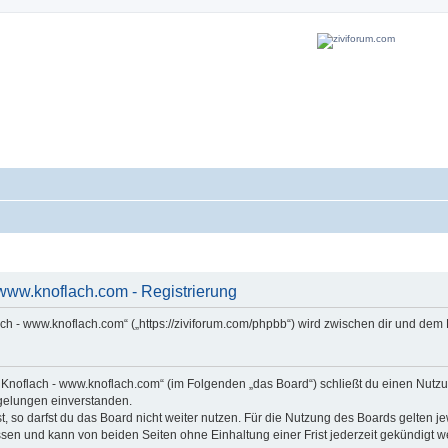
www.knoflach.com - Registrierung
ach - www.knoflach.com“ („https://ziviforum.com/phpbb“) wird zwischen dir und dem
s Knoflach - www.knoflach.com“ (im Folgenden „das Board“) schließt du einen Nut
egelungen einverstanden.
 so darfst du das Board nicht weiter nutzen. Für die Nutzung des Boards gelten jew
sen und kann von beiden Seiten ohne Einhaltung einer Frist jederzeit gekündigt w