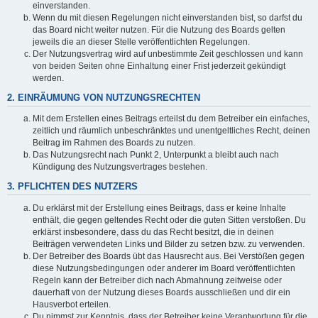
einverstanden.
Wenn du mit diesen Regelungen nicht einverstanden bist, so darfst du
das Board nicht weiter nutzen. Für die Nutzung des Boards gelten
jeweils die an dieser Stelle veröffentlichten Regelungen.
Der Nutzungsvertrag wird auf unbestimmte Zeit geschlossen und kann
von beiden Seiten ohne Einhaltung einer Frist jederzeit gekündigt
werden.
2. EINRÄUMUNG VON NUTZUNGSRECHTEN
Mit dem Erstellen eines Beitrags erteilst du dem Betreiber ein einfaches,
zeitlich und räumlich unbeschränktes und unentgeltliches Recht, deinen
Beitrag im Rahmen des Boards zu nutzen.
Das Nutzungsrecht nach Punkt 2, Unterpunkt a bleibt auch nach
Kündigung des Nutzungsvertrages bestehen.
3. PFLICHTEN DES NUTZERS
Du erklärst mit der Erstellung eines Beitrags, dass er keine Inhalte
enthält, die gegen geltendes Recht oder die guten Sitten verstoßen. Du
erklärst insbesondere, dass du das Recht besitzt, die in deinen
Beiträgen verwendeten Links und Bilder zu setzen bzw. zu verwenden.
Der Betreiber des Boards übt das Hausrecht aus. Bei Verstößen gegen
diese Nutzungsbedingungen oder anderer im Board veröffentlichten
Regeln kann der Betreiber dich nach Abmahnung zeitweise oder
dauerhaft von der Nutzung dieses Boards ausschließen und dir ein
Hausverbot erteilen.
Du nimmst zur Kenntnis, dass der Betreiber keine Verantwortung für die