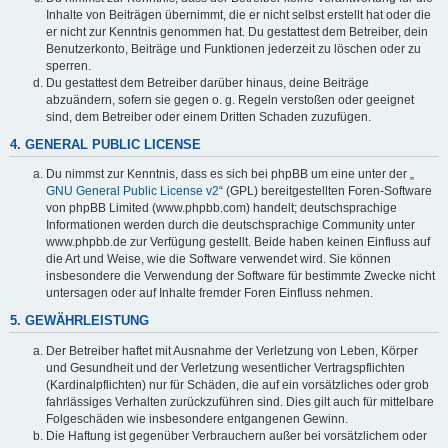
Inhalte von Beiträgen übernimmt, die er nicht selbst erstellt hat oder die
er nicht zur Kenntnis genommen hat. Du gestattest dem Betreiber, dein
Benutzerkonto, Beiträge und Funktionen jederzeit zu löschen oder zu
sperren.
Du gestattest dem Betreiber darüber hinaus, deine Beiträge
abzuändern, sofern sie gegen o. g. Regeln verstoßen oder geeignet
sind, dem Betreiber oder einem Dritten Schaden zuzufügen.
4. GENERAL PUBLIC LICENSE
Du nimmst zur Kenntnis, dass es sich bei phpBB um eine unter der „
GNU General Public License v2
“ (GPL) bereitgestellten Foren-Software
von phpBB Limited (www.phpbb.com) handelt; deutschsprachige
Informationen werden durch die deutschsprachige Community unter
www.phpbb.de zur Verfügung gestellt. Beide haben keinen Einfluss auf
die Art und Weise, wie die Software verwendet wird. Sie können
insbesondere die Verwendung der Software für bestimmte Zwecke nicht
untersagen oder auf Inhalte fremder Foren Einfluss nehmen.
5. GEWÄHRLEISTUNG
Der Betreiber haftet mit Ausnahme der Verletzung von Leben, Körper
und Gesundheit und der Verletzung wesentlicher Vertragspflichten
(Kardinalpflichten) nur für Schäden, die auf ein vorsätzliches oder grob
fahrlässiges Verhalten zurückzuführen sind. Dies gilt auch für mittelbare
Folgeschäden wie insbesondere entgangenen Gewinn.
Die Haftung ist gegenüber Verbrauchern außer bei vorsätzlichem oder