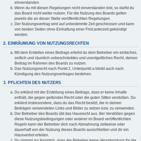
einverstanden.
Wenn du mit diesen Regelungen nicht einverstanden bist, so darfst du
das Board nicht weiter nutzen. Für die Nutzung des Boards gelten
jeweils die an dieser Stelle veröffentlichten Regelungen.
Der Nutzungsvertrag wird auf unbestimmte Zeit geschlossen und kann
von beiden Seiten ohne Einhaltung einer Frist jederzeit gekündigt
werden.
2. EINRÄUMUNG VON NUTZUNGSRECHTEN
Mit dem Erstellen eines Beitrags erteilst du dem Betreiber ein einfaches,
zeitlich und räumlich unbeschränktes und unentgeltliches Recht, deinen
Beitrag im Rahmen des Boards zu nutzen.
Das Nutzungsrecht nach Punkt 2, Unterpunkt a bleibt auch nach
Kündigung des Nutzungsvertrages bestehen.
3. PFLICHTEN DES NUTZERS
Du erklärst mit der Erstellung eines Beitrags, dass er keine Inhalte
enthält, die gegen geltendes Recht oder die guten Sitten verstoßen. Du
erklärst insbesondere, dass du das Recht besitzt, die in deinen
Beiträgen verwendeten Links und Bilder zu setzen bzw. zu verwenden.
Der Betreiber des Boards übt das Hausrecht aus. Bei Verstößen gegen
diese Nutzungsbedingungen oder anderer im Board veröffentlichten
Regeln kann der Betreiber dich nach Abmahnung zeitweise oder
dauerhaft von der Nutzung dieses Boards ausschließen und dir ein
Hausverbot erteilen.
Du nimmst zur Kenntnis, dass der Betreiber keine Verantwortung für die