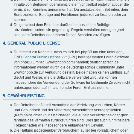
Inhalte von Beiträgen übernimmt, die er nicht selbst erstellt hat oder die
er nicht zur Kenntnis genommen hat. Du gestattest dem Betreiber, dein
Benutzerkonto, Beiträge und Funktionen jederzeit zu löschen oder zu
sperren.
Du gestattest dem Betreiber darüber hinaus, deine Beiträge
abzuändern, sofern sie gegen o. g. Regeln verstoßen oder geeignet
sind, dem Betreiber oder einem Dritten Schaden zuzufügen.
4. GENERAL PUBLIC LICENSE
Du nimmst zur Kenntnis, dass es sich bei phpBB um eine unter der „
GNU General Public License v2
“ (GPL) bereitgestellten Foren-Software
von phpBB Limited (www.phpbb.com) handelt; deutschsprachige
Informationen werden durch die deutschsprachige Community unter
www.phpbb.de zur Verfügung gestellt. Beide haben keinen Einfluss auf
die Art und Weise, wie die Software verwendet wird. Sie können
insbesondere die Verwendung der Software für bestimmte Zwecke nicht
untersagen oder auf Inhalte fremder Foren Einfluss nehmen.
5. GEWÄHRLEISTUNG
Der Betreiber haftet mit Ausnahme der Verletzung von Leben, Körper
und Gesundheit und der Verletzung wesentlicher Vertragspflichten
(Kardinalpflichten) nur für Schäden, die auf ein vorsätzliches oder grob
fahrlässiges Verhalten zurückzuführen sind. Dies gilt auch für mittelbare
Folgeschäden wie insbesondere entgangenen Gewinn.
Die Haftung ist gegenüber Verbrauchern außer bei vorsätzlichem oder