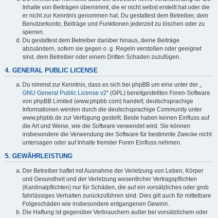
Inhalte von Beiträgen übernimmt, die er nicht selbst erstellt hat oder die
er nicht zur Kenntnis genommen hat. Du gestattest dem Betreiber, dein
Benutzerkonto, Beiträge und Funktionen jederzeit zu löschen oder zu
sperren.
Du gestattest dem Betreiber darüber hinaus, deine Beiträge
abzuändern, sofern sie gegen o. g. Regeln verstoßen oder geeignet
sind, dem Betreiber oder einem Dritten Schaden zuzufügen.
4. GENERAL PUBLIC LICENSE
Du nimmst zur Kenntnis, dass es sich bei phpBB um eine unter der „
GNU General Public License v2
“ (GPL) bereitgestellten Foren-Software
von phpBB Limited (www.phpbb.com) handelt; deutschsprachige
Informationen werden durch die deutschsprachige Community unter
www.phpbb.de zur Verfügung gestellt. Beide haben keinen Einfluss auf
die Art und Weise, wie die Software verwendet wird. Sie können
insbesondere die Verwendung der Software für bestimmte Zwecke nicht
untersagen oder auf Inhalte fremder Foren Einfluss nehmen.
5. GEWÄHRLEISTUNG
Der Betreiber haftet mit Ausnahme der Verletzung von Leben, Körper
und Gesundheit und der Verletzung wesentlicher Vertragspflichten
(Kardinalpflichten) nur für Schäden, die auf ein vorsätzliches oder grob
fahrlässiges Verhalten zurückzuführen sind. Dies gilt auch für mittelbare
Folgeschäden wie insbesondere entgangenen Gewinn.
Die Haftung ist gegenüber Verbrauchern außer bei vorsätzlichem oder