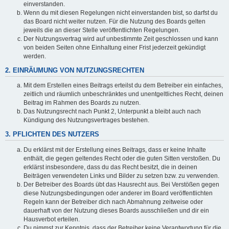
einverstanden.
Wenn du mit diesen Regelungen nicht einverstanden bist, so darfst du
das Board nicht weiter nutzen. Für die Nutzung des Boards gelten
jeweils die an dieser Stelle veröffentlichten Regelungen.
Der Nutzungsvertrag wird auf unbestimmte Zeit geschlossen und kann
von beiden Seiten ohne Einhaltung einer Frist jederzeit gekündigt
werden.
2. EINRÄUMUNG VON NUTZUNGSRECHTEN
Mit dem Erstellen eines Beitrags erteilst du dem Betreiber ein einfaches,
zeitlich und räumlich unbeschränktes und unentgeltliches Recht, deinen
Beitrag im Rahmen des Boards zu nutzen.
Das Nutzungsrecht nach Punkt 2, Unterpunkt a bleibt auch nach
Kündigung des Nutzungsvertrages bestehen.
3. PFLICHTEN DES NUTZERS
Du erklärst mit der Erstellung eines Beitrags, dass er keine Inhalte
enthält, die gegen geltendes Recht oder die guten Sitten verstoßen. Du
erklärst insbesondere, dass du das Recht besitzt, die in deinen
Beiträgen verwendeten Links und Bilder zu setzen bzw. zu verwenden.
Der Betreiber des Boards übt das Hausrecht aus. Bei Verstößen gegen
diese Nutzungsbedingungen oder anderer im Board veröffentlichten
Regeln kann der Betreiber dich nach Abmahnung zeitweise oder
dauerhaft von der Nutzung dieses Boards ausschließen und dir ein
Hausverbot erteilen.
Du nimmst zur Kenntnis, dass der Betreiber keine Verantwortung für die