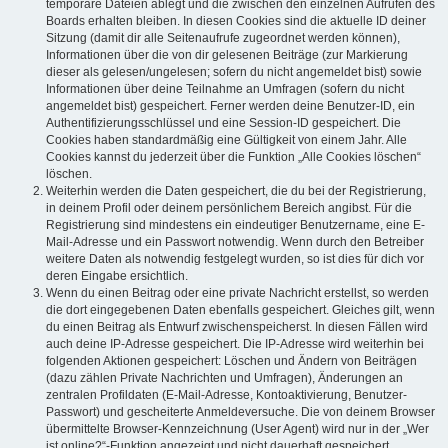
temporäre Dateien ablegt und die zwischen den einzelnen Aufrufen des
Boards erhalten bleiben. In diesen Cookies sind die aktuelle ID deiner
Sitzung (damit dir alle Seitenaufrufe zugeordnet werden können),
Informationen über die von dir gelesenen Beiträge (zur Markierung
dieser als gelesen/ungelesen; sofern du nicht angemeldet bist) sowie
Informationen über deine Teilnahme an Umfragen (sofern du nicht
angemeldet bist) gespeichert. Ferner werden deine Benutzer-ID, ein
Authentifizierungsschlüssel und eine Session-ID gespeichert. Die
Cookies haben standardmäßig eine Gültigkeit von einem Jahr. Alle
Cookies kannst du jederzeit über die Funktion „Alle Cookies löschen“
löschen.
Weiterhin werden die Daten gespeichert, die du bei der Registrierung,
in deinem Profil oder deinem persönlichem Bereich angibst. Für die
Registrierung sind mindestens ein eindeutiger Benutzername, eine E-
Mail-Adresse und ein Passwort notwendig. Wenn durch den Betreiber
weitere Daten als notwendig festgelegt wurden, so ist dies für dich vor
deren Eingabe ersichtlich.
Wenn du einen Beitrag oder eine private Nachricht erstellst, so werden
die dort eingegebenen Daten ebenfalls gespeichert. Gleiches gilt, wenn
du einen Beitrag als Entwurf zwischenspeicherst. In diesen Fällen wird
auch deine IP-Adresse gespeichert. Die IP-Adresse wird weiterhin bei
folgenden Aktionen gespeichert: Löschen und Ändern von Beiträgen
(dazu zählen Private Nachrichten und Umfragen), Änderungen an
zentralen Profildaten (E-Mail-Adresse, Kontoaktivierung, Benutzer-
Passwort) und gescheiterte Anmeldeversuche. Die von deinem Browser
übermittelte Browser-Kennzeichnung (User Agent) wird nur in der „Wer
ist online?“-Funktion angezeigt und nicht dauerhaft gespeichert.