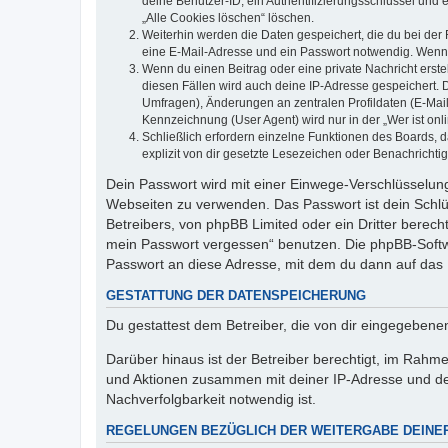
deine Benutzer-ID, ein Authentifizierungsschlüssel und 
„Alle Cookies löschen“ löschen.
Weiterhin werden die Daten gespeichert, die du bei der 
eine E-Mail-Adresse und ein Passwort notwendig. Wenn du
Wenn du einen Beitrag oder eine private Nachricht erste
diesen Fällen wird auch deine IP-Adresse gespeichert. 
Umfragen), Änderungen an zentralen Profildaten (E-Mai
Kennzeichnung (User Agent) wird nur in der „Wer ist onl
Schließlich erfordern einzelne Funktionen des Boards,
explizit von dir gesetzte Lesezeichen oder Benachrichti
Dein Passwort wird mit einer Einwege-Verschlüsselung 
Webseiten zu verwenden. Das Passwort ist dein Schlü
Betreibers, von phpBB Limited oder ein Dritter berec
mein Passwort vergessen“ benutzen. Die phpBB-Softw
Passwort an diese Adresse, mit dem du dann auf das 
GESTATTUNG DER DATENSPEICHERUNG
Du gestattest dem Betreiber, die von dir eingegeben
Darüber hinaus ist der Betreiber berechtigt, im Rahm
und Aktionen zusammen mit deiner IP-Adresse und de
Nachverfolgbarkeit notwendig ist.
REGELUNGEN BEZÜGLICH DER WEITERGABE DEINE