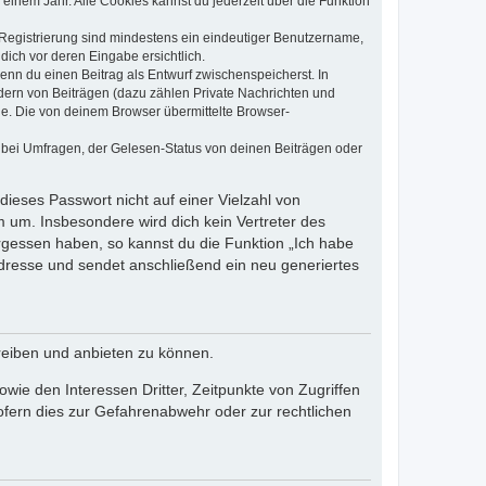
einem Jahr. Alle Cookies kannst du jederzeit über die Funktion
e Registrierung sind mindestens ein eindeutiger Benutzername,
dich vor deren Eingabe ersichtlich.
wenn du einen Beitrag als Entwurf zwischenspeicherst. In
dern von Beiträgen (dazu zählen Private Nachrichten und
e. Die von deinem Browser übermittelte Browser-
 bei Umfragen, der Gelesen-Status von deinen Beiträgen oder
dieses Passwort nicht auf einer Vielzahl von
 um. Insbesondere wird dich kein Vertreter des
ergessen haben, so kannst du die Funktion „Ich habe
resse und sendet anschließend ein neu generiertes
reiben und anbieten zu können.
ie den Interessen Dritter, Zeitpunkte von Zugriffen
fern dies zur Gefahrenabwehr oder zur rechtlichen