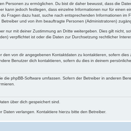
n Personen zu ermöglichen. Du bist dir daher bewusst, dass die Daten d
ber kann jedoch festlegen, dass einzelne Informationen nur für einen ei
n du Fragen dazu hast, suche nach entsprechenden Informationen im Fo
n Betreiber und von ihm beauftragte Personen (Administratoren) zugäng
r nur mit deiner Zustimmung an Dritte weitergeben. Dies gilt nicht, s
n) verpflichtet ist oder die Daten zur Durchsetzung rechtlicher Interes
er den von dir angegebenen Kontaktdaten zu kontaktieren, sofern dies 
andere Benutzer dich kontaktieren, sofern du dies in deinem persönliche
, die die phpBB-Software umfassen. Sofern der Betreiber in anderen Be
ormieren.
 Daten über dich gespeichert sind.
 Daten verlangen. Kontaktiere hierzu bitte den Betreiber.