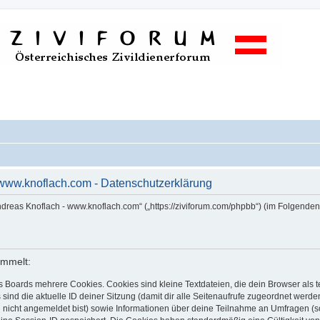
 www.knoflach.com - Datenschutzerklärung
Andreas Knoflach - www.knoflach.com“ („https://ziviforum.com/phpbb“) (im Folgende
ammelt:
s Boards mehrere Cookies. Cookies sind kleine Textdateien, die dein Browser als
 sind die aktuelle ID deiner Sitzung (damit dir alle Seitenaufrufe zugeordnet werd
u nicht angemeldet bist) sowie Informationen über deine Teilnahme an Umfragen (s