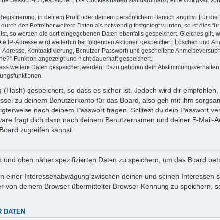
eine Session-ID gespeichert. Die Cookies haben standardmäßig eine Gültigkeit von 
Registrierung, in deinem Profil oder deinem persönlichem Bereich angibst. Für di
rch den Betreiber weitere Daten als notwendig festgelegt wurden, so ist dies für 
llst, so werden die dort eingegebenen Daten ebenfalls gespeichert. Gleiches gilt, 
Die IP-Adresse wird weiterhin bei folgenden Aktionen gespeichert: Löschen und Än
l-Adresse, Kontoaktivierung, Benutzer-Passwort) und gescheiterte Anmeldeversuch
ine?“-Funktion angezeigt und nicht dauerhaft gespeichert.
 dass weitere Daten gespeichert werden. Dazu gehören dein Abstimmungsverhalten
gungsfunktionen.
(Hash) gespeichert, so dass es sicher ist. Jedoch wird dir empfohlen, 
ssel zu deinem Benutzerkonto für das Board, also geh mit ihm sorgsam
htigterweise nach deinem Passwort fragen. Solltest du dein Passwort v
are fragt dich dann nach deinem Benutzernamen und deiner E-Mail-Ad
Board zugreifen kannst.
en und oben näher spezifizierten Daten zu speichern, um das Board bet
en einer Interessenabwägung zwischen deinen und seinen Interessen sow
r von deinem Browser übermittelter Browser-Kennung zu speichern, so
R DATEN