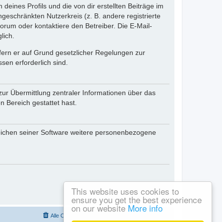
eines Profils und die von dir erstellten Beiträge im
ngeschränkten Nutzerkreis (z. B. andere registrierte
rum oder kontaktiere den Betreiber. Die E-Mail-
lich.
ofern er auf Grund gesetzlicher Regelungen zur
sen erforderlich sind.
zur Übermittlung zentraler Informationen über das
n Bereich gestattet hast.
reichen seiner Software weitere personenbezogene
This website uses cookies to
ensure you get the best experience
on our website
More info
Alle Cookies löschen
Alle Zeiten sind
UTC+01:00