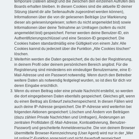
temporäre Dateien ablegt und die zwischen den einzelnen Aufrufen des
Boards erhalten bleiben. In diesen Cookies sind die aktuelle ID deiner
Sitzung (damit dir alle Seitenaufrufe zugeordnet werden können),
Informationen über die von dir gelesenen Beiträge (zur Markierung
dieser als gelesen/ungelesen; sofern du nicht angemeldet bist) sowie
Informationen über deine Teilnahme an Umfragen (sofern du nicht
angemeldet bist) gespeichert. Ferner werden deine Benutzer-ID, ein
Authentifizierungsschlüssel und eine Session-ID gespeichert. Die
Cookies haben standardmäßig eine Gültigkeit von einem Jahr. Alle
Cookies kannst du jederzeit über die Funktion „Alle Cookies löschen“
löschen.
Weiterhin werden die Daten gespeichert, die du bei der Registrierung,
in deinem Profil oder deinem persönlichem Bereich angibst. Für die
Registrierung sind mindestens ein eindeutiger Benutzername, eine E-
Mail-Adresse und ein Passwort notwendig. Wenn durch den Betreiber
weitere Daten als notwendig festgelegt wurden, so ist dies für dich vor
deren Eingabe ersichtlich.
Wenn du einen Beitrag oder eine private Nachricht erstellst, so werden
die dort eingegebenen Daten ebenfalls gespeichert. Gleiches gilt, wenn
du einen Beitrag als Entwurf zwischenspeicherst. In diesen Fällen wird
auch deine IP-Adresse gespeichert. Die IP-Adresse wird weiterhin bei
folgenden Aktionen gespeichert: Löschen und Ändern von Beiträgen
(dazu zählen Private Nachrichten und Umfragen), Änderungen an
zentralen Profildaten (E-Mail-Adresse, Kontoaktivierung, Benutzer-
Passwort) und gescheiterte Anmeldeversuche. Die von deinem Browser
übermittelte Browser-Kennzeichnung (User Agent) wird nur in der „Wer
ist online?“-Funktion angezeigt und nicht dauerhaft gespeichert.