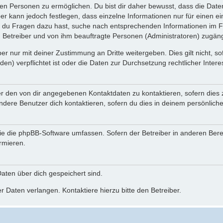
n Personen zu ermöglichen. Du bist dir daher bewusst, dass die Daten d
ber kann jedoch festlegen, dass einzelne Informationen nur für einen ei
n du Fragen dazu hast, suche nach entsprechenden Informationen im Fo
n Betreiber und von ihm beauftragte Personen (Administratoren) zugäng
r nur mit deiner Zustimmung an Dritte weitergeben. Dies gilt nicht, s
n) verpflichtet ist oder die Daten zur Durchsetzung rechtlicher Interes
er den von dir angegebenen Kontaktdaten zu kontaktieren, sofern dies 
andere Benutzer dich kontaktieren, sofern du dies in deinem persönliche
, die die phpBB-Software umfassen. Sofern der Betreiber in anderen Be
ormieren.
 Daten über dich gespeichert sind.
 Daten verlangen. Kontaktiere hierzu bitte den Betreiber.