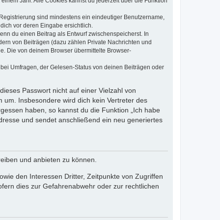
einem Jahr. Alle Cookies kannst du jederzeit über die Funktion
e Registrierung sind mindestens ein eindeutiger Benutzername,
dich vor deren Eingabe ersichtlich.
wenn du einen Beitrag als Entwurf zwischenspeicherst. In
dern von Beiträgen (dazu zählen Private Nachrichten und
e. Die von deinem Browser übermittelte Browser-
 bei Umfragen, der Gelesen-Status von deinen Beiträgen oder
dieses Passwort nicht auf einer Vielzahl von
 um. Insbesondere wird dich kein Vertreter des
ergessen haben, so kannst du die Funktion „Ich habe
resse und sendet anschließend ein neu generiertes
reiben und anbieten zu können.
ie den Interessen Dritter, Zeitpunkte von Zugriffen
fern dies zur Gefahrenabwehr oder zur rechtlichen