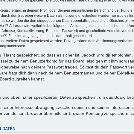
eine Session-ID gespeichert. Die Cookies haben standardmäßig eine Gültigkeit von 
Registrierung, in deinem Profil oder deinem persönlichem Bereich angibst. Für di
rch den Betreiber weitere Daten als notwendig festgelegt wurden, so ist dies für 
llst, so werden die dort eingegebenen Daten ebenfalls gespeichert. Gleiches gilt, 
Die IP-Adresse wird weiterhin bei folgenden Aktionen gespeichert: Löschen und Än
l-Adresse, Kontoaktivierung, Benutzer-Passwort) und gescheiterte Anmeldeversuch
ine?“-Funktion angezeigt und nicht dauerhaft gespeichert.
 dass weitere Daten gespeichert werden. Dazu gehören dein Abstimmungsverhalten
gungsfunktionen.
(Hash) gespeichert, so dass es sicher ist. Jedoch wird dir empfohlen, 
ssel zu deinem Benutzerkonto für das Board, also geh mit ihm sorgsam
htigterweise nach deinem Passwort fragen. Solltest du dein Passwort v
are fragt dich dann nach deinem Benutzernamen und deiner E-Mail-Ad
Board zugreifen kannst.
en und oben näher spezifizierten Daten zu speichern, um das Board bet
en einer Interessenabwägung zwischen deinen und seinen Interessen sow
r von deinem Browser übermittelter Browser-Kennung zu speichern, so
R DATEN