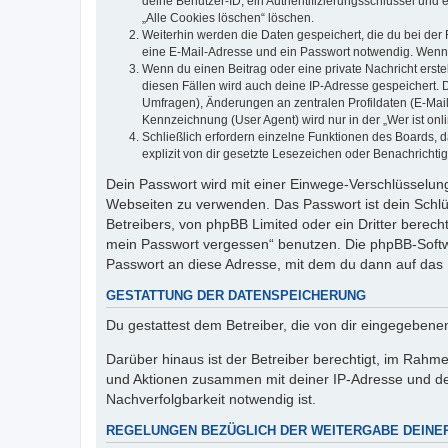
deine Benutzer-ID, ein Authentifizierungsschlüssel und 
„Alle Cookies löschen“ löschen.
Weiterhin werden die Daten gespeichert, die du bei der 
eine E-Mail-Adresse und ein Passwort notwendig. Wenn du
Wenn du einen Beitrag oder eine private Nachricht erste
diesen Fällen wird auch deine IP-Adresse gespeichert. 
Umfragen), Änderungen an zentralen Profildaten (E-Mai
Kennzeichnung (User Agent) wird nur in der „Wer ist onl
Schließlich erfordern einzelne Funktionen des Boards,
explizit von dir gesetzte Lesezeichen oder Benachrichti
Dein Passwort wird mit einer Einwege-Verschlüsselung 
Webseiten zu verwenden. Das Passwort ist dein Schlü
Betreibers, von phpBB Limited oder ein Dritter berec
mein Passwort vergessen“ benutzen. Die phpBB-Softw
Passwort an diese Adresse, mit dem du dann auf das 
GESTATTUNG DER DATENSPEICHERUNG
Du gestattest dem Betreiber, die von dir eingegeben
Darüber hinaus ist der Betreiber berechtigt, im Rahm
und Aktionen zusammen mit deiner IP-Adresse und de
Nachverfolgbarkeit notwendig ist.
REGELUNGEN BEZÜGLICH DER WEITERGABE DEINE