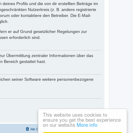
eines Profils und die von dir erstellten Beiträge im
ngeschränkten Nutzerkreis (z. B. andere registrierte
rum oder kontaktiere den Betreiber. Die E-Mail-
lich.
ofern er auf Grund gesetzlicher Regelungen zur
sen erforderlich sind.
zur Übermittlung zentraler Informationen über das
n Bereich gestattet hast.
reichen seiner Software weitere personenbezogene
This website uses cookies to
ensure you get the best experience
on our website
More info
Alle Cookies löschen
Alle Zeiten sind
UTC+01:00