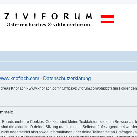
 www.knoflach.com - Datenschutzerklärung
Andreas Knoflach - www.knoflach.com“ („https://ziviforum.com/phpbb“) (im Folgende
ammelt:
s Boards mehrere Cookies. Cookies sind kleine Textdateien, die dein Browser als
 sind die aktuelle ID deiner Sitzung (damit dir alle Seitenaufrufe zugeordnet werd
u nicht angemeldet bist) sowie Informationen über deine Teilnahme an Umfragen (s