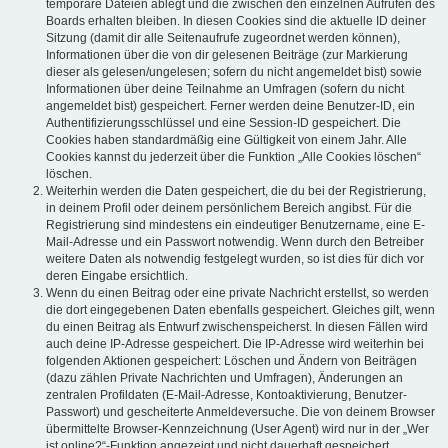
temporäre Dateien ablegt und die zwischen den einzelnen Aufrufen des
Boards erhalten bleiben. In diesen Cookies sind die aktuelle ID deiner
Sitzung (damit dir alle Seitenaufrufe zugeordnet werden können),
Informationen über die von dir gelesenen Beiträge (zur Markierung
dieser als gelesen/ungelesen; sofern du nicht angemeldet bist) sowie
Informationen über deine Teilnahme an Umfragen (sofern du nicht
angemeldet bist) gespeichert. Ferner werden deine Benutzer-ID, ein
Authentifizierungsschlüssel und eine Session-ID gespeichert. Die
Cookies haben standardmäßig eine Gültigkeit von einem Jahr. Alle
Cookies kannst du jederzeit über die Funktion „Alle Cookies löschen“
löschen.
Weiterhin werden die Daten gespeichert, die du bei der Registrierung,
in deinem Profil oder deinem persönlichem Bereich angibst. Für die
Registrierung sind mindestens ein eindeutiger Benutzername, eine E-
Mail-Adresse und ein Passwort notwendig. Wenn durch den Betreiber
weitere Daten als notwendig festgelegt wurden, so ist dies für dich vor
deren Eingabe ersichtlich.
Wenn du einen Beitrag oder eine private Nachricht erstellst, so werden
die dort eingegebenen Daten ebenfalls gespeichert. Gleiches gilt, wenn
du einen Beitrag als Entwurf zwischenspeicherst. In diesen Fällen wird
auch deine IP-Adresse gespeichert. Die IP-Adresse wird weiterhin bei
folgenden Aktionen gespeichert: Löschen und Ändern von Beiträgen
(dazu zählen Private Nachrichten und Umfragen), Änderungen an
zentralen Profildaten (E-Mail-Adresse, Kontoaktivierung, Benutzer-
Passwort) und gescheiterte Anmeldeversuche. Die von deinem Browser
übermittelte Browser-Kennzeichnung (User Agent) wird nur in der „Wer
ist online?“-Funktion angezeigt und nicht dauerhaft gespeichert.