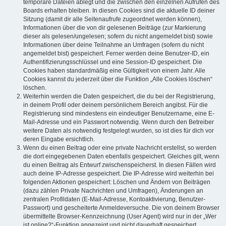
temporäre Dateien ablegt und die zwischen den einzelnen Aufrufen des
Boards erhalten bleiben. In diesen Cookies sind die aktuelle ID deiner
Sitzung (damit dir alle Seitenaufrufe zugeordnet werden können),
Informationen über die von dir gelesenen Beiträge (zur Markierung
dieser als gelesen/ungelesen; sofern du nicht angemeldet bist) sowie
Informationen über deine Teilnahme an Umfragen (sofern du nicht
angemeldet bist) gespeichert. Ferner werden deine Benutzer-ID, ein
Authentifizierungsschlüssel und eine Session-ID gespeichert. Die
Cookies haben standardmäßig eine Gültigkeit von einem Jahr. Alle
Cookies kannst du jederzeit über die Funktion „Alle Cookies löschen“
löschen.
Weiterhin werden die Daten gespeichert, die du bei der Registrierung,
in deinem Profil oder deinem persönlichem Bereich angibst. Für die
Registrierung sind mindestens ein eindeutiger Benutzername, eine E-
Mail-Adresse und ein Passwort notwendig. Wenn durch den Betreiber
weitere Daten als notwendig festgelegt wurden, so ist dies für dich vor
deren Eingabe ersichtlich.
Wenn du einen Beitrag oder eine private Nachricht erstellst, so werden
die dort eingegebenen Daten ebenfalls gespeichert. Gleiches gilt, wenn
du einen Beitrag als Entwurf zwischenspeicherst. In diesen Fällen wird
auch deine IP-Adresse gespeichert. Die IP-Adresse wird weiterhin bei
folgenden Aktionen gespeichert: Löschen und Ändern von Beiträgen
(dazu zählen Private Nachrichten und Umfragen), Änderungen an
zentralen Profildaten (E-Mail-Adresse, Kontoaktivierung, Benutzer-
Passwort) und gescheiterte Anmeldeversuche. Die von deinem Browser
übermittelte Browser-Kennzeichnung (User Agent) wird nur in der „Wer
ist online?“-Funktion angezeigt und nicht dauerhaft gespeichert.