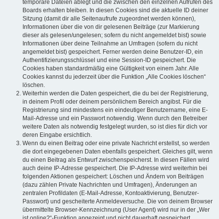
temporäre Dateien ablegt und die zwischen den einzelnen Aufrufen des
Boards erhalten bleiben. In diesen Cookies sind die aktuelle ID deiner
Sitzung (damit dir alle Seitenaufrufe zugeordnet werden können),
Informationen über die von dir gelesenen Beiträge (zur Markierung
dieser als gelesen/ungelesen; sofern du nicht angemeldet bist) sowie
Informationen über deine Teilnahme an Umfragen (sofern du nicht
angemeldet bist) gespeichert. Ferner werden deine Benutzer-ID, ein
Authentifizierungsschlüssel und eine Session-ID gespeichert. Die
Cookies haben standardmäßig eine Gültigkeit von einem Jahr. Alle
Cookies kannst du jederzeit über die Funktion „Alle Cookies löschen“
löschen.
Weiterhin werden die Daten gespeichert, die du bei der Registrierung,
in deinem Profil oder deinem persönlichem Bereich angibst. Für die
Registrierung sind mindestens ein eindeutiger Benutzername, eine E-
Mail-Adresse und ein Passwort notwendig. Wenn durch den Betreiber
weitere Daten als notwendig festgelegt wurden, so ist dies für dich vor
deren Eingabe ersichtlich.
Wenn du einen Beitrag oder eine private Nachricht erstellst, so werden
die dort eingegebenen Daten ebenfalls gespeichert. Gleiches gilt, wenn
du einen Beitrag als Entwurf zwischenspeicherst. In diesen Fällen wird
auch deine IP-Adresse gespeichert. Die IP-Adresse wird weiterhin bei
folgenden Aktionen gespeichert: Löschen und Ändern von Beiträgen
(dazu zählen Private Nachrichten und Umfragen), Änderungen an
zentralen Profildaten (E-Mail-Adresse, Kontoaktivierung, Benutzer-
Passwort) und gescheiterte Anmeldeversuche. Die von deinem Browser
übermittelte Browser-Kennzeichnung (User Agent) wird nur in der „Wer
ist online?“-Funktion angezeigt und nicht dauerhaft gespeichert.