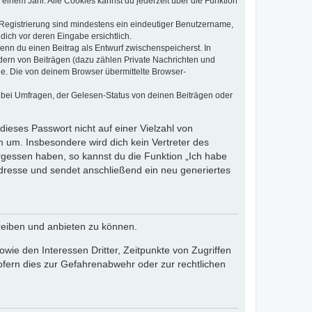
einem Jahr. Alle Cookies kannst du jederzeit über die Funktion
e Registrierung sind mindestens ein eindeutiger Benutzername,
dich vor deren Eingabe ersichtlich.
wenn du einen Beitrag als Entwurf zwischenspeicherst. In
dern von Beiträgen (dazu zählen Private Nachrichten und
e. Die von deinem Browser übermittelte Browser-
 bei Umfragen, der Gelesen-Status von deinen Beiträgen oder
dieses Passwort nicht auf einer Vielzahl von
 um. Insbesondere wird dich kein Vertreter des
ergessen haben, so kannst du die Funktion „Ich habe
resse und sendet anschließend ein neu generiertes
reiben und anbieten zu können.
ie den Interessen Dritter, Zeitpunkte von Zugriffen
fern dies zur Gefahrenabwehr oder zur rechtlichen