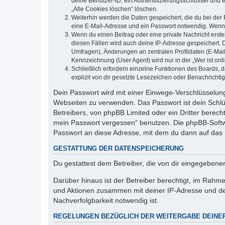
deine Benutzer-ID, ein Authentifizierungsschlüssel und 
„Alle Cookies löschen“ löschen.
Weiterhin werden die Daten gespeichert, die du bei der 
eine E-Mail-Adresse und ein Passwort notwendig. Wenn du
Wenn du einen Beitrag oder eine private Nachricht erste
diesen Fällen wird auch deine IP-Adresse gespeichert. 
Umfragen), Änderungen an zentralen Profildaten (E-Mai
Kennzeichnung (User Agent) wird nur in der „Wer ist onl
Schließlich erfordern einzelne Funktionen des Boards,
explizit von dir gesetzte Lesezeichen oder Benachrichti
Dein Passwort wird mit einer Einwege-Verschlüsselung 
Webseiten zu verwenden. Das Passwort ist dein Schlü
Betreibers, von phpBB Limited oder ein Dritter berec
mein Passwort vergessen“ benutzen. Die phpBB-Softw
Passwort an diese Adresse, mit dem du dann auf das 
GESTATTUNG DER DATENSPEICHERUNG
Du gestattest dem Betreiber, die von dir eingegeben
Darüber hinaus ist der Betreiber berechtigt, im Rahm
und Aktionen zusammen mit deiner IP-Adresse und de
Nachverfolgbarkeit notwendig ist.
REGELUNGEN BEZÜGLICH DER WEITERGABE DEINE