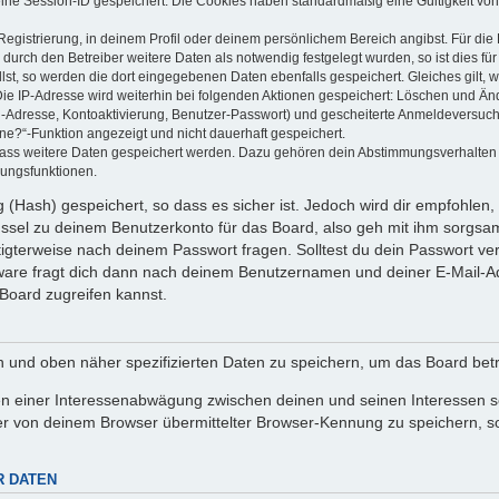
eine Session-ID gespeichert. Die Cookies haben standardmäßig eine Gültigkeit von 
Registrierung, in deinem Profil oder deinem persönlichem Bereich angibst. Für di
rch den Betreiber weitere Daten als notwendig festgelegt wurden, so ist dies für 
llst, so werden die dort eingegebenen Daten ebenfalls gespeichert. Gleiches gilt, 
Die IP-Adresse wird weiterhin bei folgenden Aktionen gespeichert: Löschen und Än
l-Adresse, Kontoaktivierung, Benutzer-Passwort) und gescheiterte Anmeldeversuch
ine?“-Funktion angezeigt und nicht dauerhaft gespeichert.
 dass weitere Daten gespeichert werden. Dazu gehören dein Abstimmungsverhalten
gungsfunktionen.
(Hash) gespeichert, so dass es sicher ist. Jedoch wird dir empfohlen, 
ssel zu deinem Benutzerkonto für das Board, also geh mit ihm sorgsam
htigterweise nach deinem Passwort fragen. Solltest du dein Passwort v
are fragt dich dann nach deinem Benutzernamen und deiner E-Mail-Ad
Board zugreifen kannst.
en und oben näher spezifizierten Daten zu speichern, um das Board bet
en einer Interessenabwägung zwischen deinen und seinen Interessen sow
r von deinem Browser übermittelter Browser-Kennung zu speichern, so
R DATEN