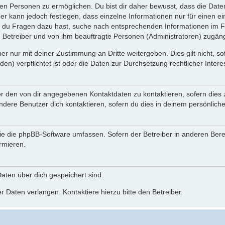
n Personen zu ermöglichen. Du bist dir daher bewusst, dass die Daten d
ber kann jedoch festlegen, dass einzelne Informationen nur für einen ei
n du Fragen dazu hast, suche nach entsprechenden Informationen im Fo
n Betreiber und von ihm beauftragte Personen (Administratoren) zugäng
r nur mit deiner Zustimmung an Dritte weitergeben. Dies gilt nicht, s
n) verpflichtet ist oder die Daten zur Durchsetzung rechtlicher Interes
er den von dir angegebenen Kontaktdaten zu kontaktieren, sofern dies 
andere Benutzer dich kontaktieren, sofern du dies in deinem persönliche
, die die phpBB-Software umfassen. Sofern der Betreiber in anderen Be
ormieren.
 Daten über dich gespeichert sind.
 Daten verlangen. Kontaktiere hierzu bitte den Betreiber.