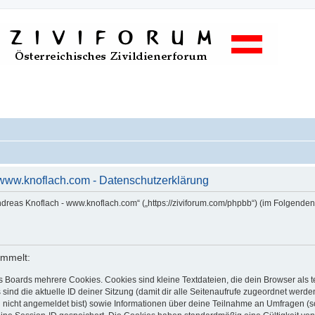
 www.knoflach.com - Datenschutzerklärung
Andreas Knoflach - www.knoflach.com“ („https://ziviforum.com/phpbb“) (im Folgende
ammelt:
s Boards mehrere Cookies. Cookies sind kleine Textdateien, die dein Browser als
 sind die aktuelle ID deiner Sitzung (damit dir alle Seitenaufrufe zugeordnet werd
u nicht angemeldet bist) sowie Informationen über deine Teilnahme an Umfragen (s