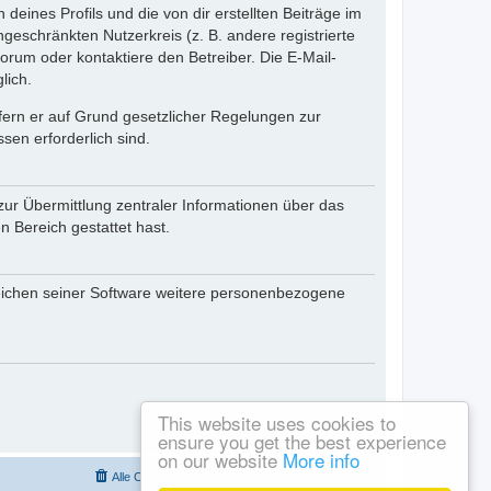
eines Profils und die von dir erstellten Beiträge im
ngeschränkten Nutzerkreis (z. B. andere registrierte
rum oder kontaktiere den Betreiber. Die E-Mail-
lich.
ofern er auf Grund gesetzlicher Regelungen zur
sen erforderlich sind.
zur Übermittlung zentraler Informationen über das
n Bereich gestattet hast.
reichen seiner Software weitere personenbezogene
This website uses cookies to
ensure you get the best experience
on our website
More info
Alle Cookies löschen
Alle Zeiten sind
UTC+01:00