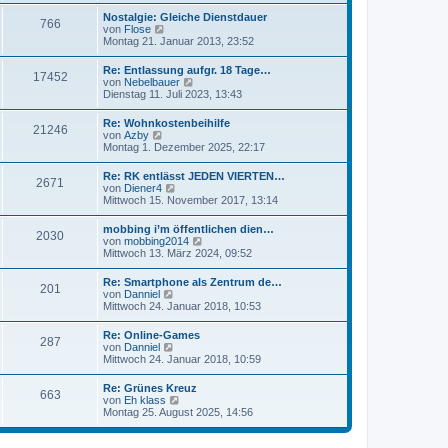
t
r
s
r
Nostalgie: Gleiche Dienstdauer
B
766
t
a
N
von
Flose
e
e
g
e
Montag 21. Januar 2013, 23:52
i
r
u
t
B
e
r
Re: Entlassung aufgr. 18 Tage…
e
17452
s
a
N
von
Nebelbauer
i
t
g
e
Dienstag 11. Juli 2023, 13:43
t
e
u
r
r
e
a
Re: Wohnkostenbeihilfe
B
21246
s
g
N
von
Azby
e
t
e
Montag 1. Dezember 2025, 22:17
i
e
u
t
r
e
r
Re: RK entlässt JEDEN VIERTEN…
B
2671
s
a
N
von
Diener4
e
t
g
e
Mittwoch 15. November 2017, 13:14
i
e
u
t
r
e
r
mobbing i’m öffentlichen dien…
B
2030
s
a
N
von
mobbing2014
e
t
g
e
Mittwoch 13. März 2024, 09:52
i
e
u
t
r
e
r
Re: Smartphone als Zentrum de…
B
201
s
a
N
von
Danniel
e
t
g
e
Mittwoch 24. Januar 2018, 10:53
i
e
u
t
r
e
r
Re: Online-Games
B
287
s
a
N
von
Danniel
e
t
g
e
Mittwoch 24. Januar 2018, 10:59
i
e
u
t
r
e
r
Re: Grünes Kreuz
B
663
s
a
N
von
Eh klass
e
t
g
e
Montag 25. August 2025, 14:56
i
e
u
t
r
e
r
B
s