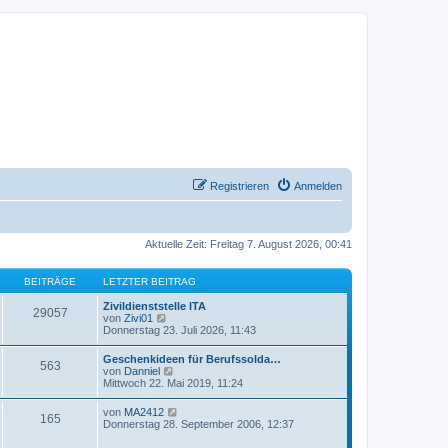
Registrieren
Anmelden
Aktuelle Zeit: Freitag 7. August 2026, 00:41
BEITRÄGE
LETZTER BEITRAG
Zivildienststelle ITA
29057
N
von
Zivi01
e
Donnerstag 23. Juli 2026, 11:43
u
e
Geschenkideen für Berufssolda…
563
s
N
von
Danniel
t
e
Mittwoch 22. Mai 2019, 11:24
e
u
r
e
N
von
MA2412
B
165
s
e
Donnerstag 28. September 2006, 12:37
e
t
u
i
e
e