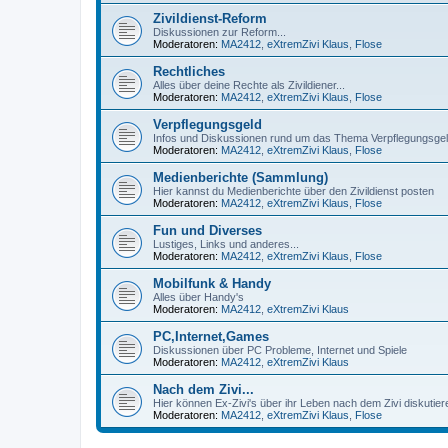
Zivildienst-Reform
Diskussionen zur Reform...
Moderatoren:
MA2412
,
eXtremZivi Klaus
,
Flose
Rechtliches
Alles über deine Rechte als Zivildiener...
Moderatoren:
MA2412
,
eXtremZivi Klaus
,
Flose
Verpflegungsgeld
Infos und Diskussionen rund um das Thema Verpflegungsge
Moderatoren:
MA2412
,
eXtremZivi Klaus
,
Flose
Medienberichte (Sammlung)
Hier kannst du Medienberichte über den Zivildienst posten
Moderatoren:
MA2412
,
eXtremZivi Klaus
,
Flose
Fun und Diverses
Lustiges, Links und anderes...
Moderatoren:
MA2412
,
eXtremZivi Klaus
,
Flose
Mobilfunk & Handy
Alles über Handy's
Moderatoren:
MA2412
,
eXtremZivi Klaus
PC,Internet,Games
Diskussionen über PC Probleme, Internet und Spiele
Moderatoren:
MA2412
,
eXtremZivi Klaus
Nach dem Zivi...
Hier können Ex-Zivi's über ihr Leben nach dem Zivi diskutier
Moderatoren:
MA2412
,
eXtremZivi Klaus
,
Flose