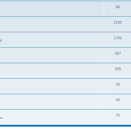
68
2155
1763
ld
407
255
33
45
75
en