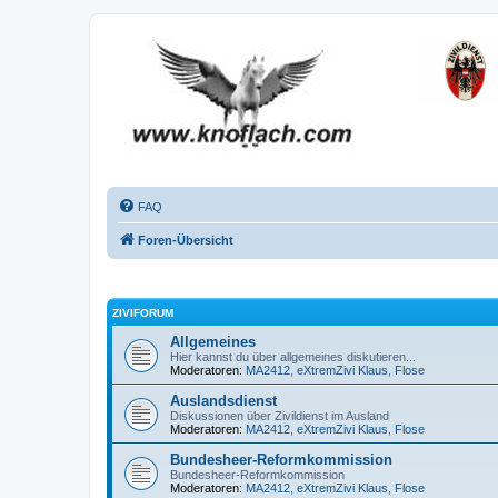
FAQ
Foren-Übersicht
ZIVIFORUM
Allgemeines
Hier kannst du über allgemeines diskutieren...
Moderatoren:
MA2412
,
eXtremZivi Klaus
,
Flose
Auslandsdienst
Diskussionen über Zivildienst im Ausland
Moderatoren:
MA2412
,
eXtremZivi Klaus
,
Flose
Bundesheer-Reformkommission
Bundesheer-Reformkommission
Moderatoren:
MA2412
,
eXtremZivi Klaus
,
Flose