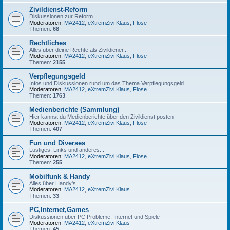
Zivildienst-Reform
Diskussionen zur Reform...
Moderatoren:
MA2412
,
eXtremZivi Klaus
,
Flose
Themen:
68
Rechtliches
Alles über deine Rechte als Zivildiener...
Moderatoren:
MA2412
,
eXtremZivi Klaus
,
Flose
Themen:
2155
Verpflegungsgeld
Infos und Diskussionen rund um das Thema Verpflegungsgeld
Moderatoren:
MA2412
,
eXtremZivi Klaus
,
Flose
Themen:
1763
Medienberichte (Sammlung)
Hier kannst du Medienberichte über den Zivildienst posten
Moderatoren:
MA2412
,
eXtremZivi Klaus
,
Flose
Themen:
407
Fun und Diverses
Lustiges, Links und anderes...
Moderatoren:
MA2412
,
eXtremZivi Klaus
,
Flose
Themen:
255
Mobilfunk & Handy
Alles über Handy's
Moderatoren:
MA2412
,
eXtremZivi Klaus
Themen:
33
PC,Internet,Games
Diskussionen über PC Probleme, Internet und Spiele
Moderatoren:
MA2412
,
eXtremZivi Klaus
Themen:
45