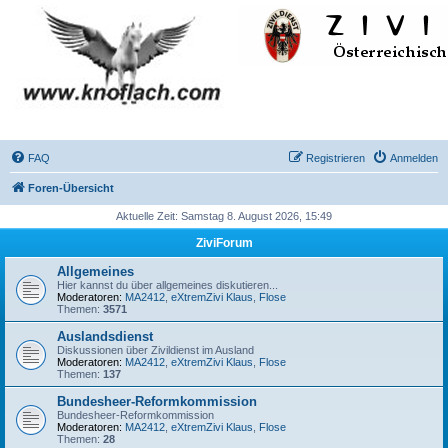
FAQ
Registrieren
Anmelden
Foren-Übersicht
Aktuelle Zeit: Samstag 8. August 2026, 15:49
ZiviForum
Allgemeines
Hier kannst du über allgemeines diskutieren...
Moderatoren:
MA2412
,
eXtremZivi Klaus
,
Flose
Themen:
3571
Auslandsdienst
Diskussionen über Zivildienst im Ausland
Moderatoren:
MA2412
,
eXtremZivi Klaus
,
Flose
Themen:
137
Bundesheer-Reformkommission
Bundesheer-Reformkommission
Moderatoren:
MA2412
,
eXtremZivi Klaus
,
Flose
Themen:
28