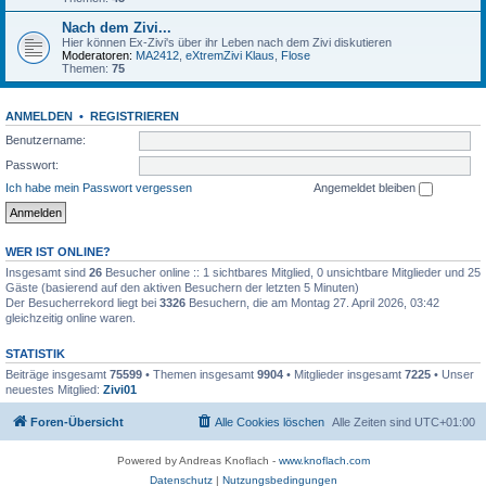
Nach dem Zivi...
Hier können Ex-Zivi's über ihr Leben nach dem Zivi diskutieren
Moderatoren:
MA2412
,
eXtremZivi Klaus
,
Flose
Themen:
75
ANMELDEN
•
REGISTRIEREN
Benutzername:
Passwort:
Ich habe mein Passwort vergessen
Angemeldet bleiben
WER IST ONLINE?
Insgesamt sind
26
Besucher online :: 1 sichtbares Mitglied, 0 unsichtbare Mitglieder und 25
Gäste (basierend auf den aktiven Besuchern der letzten 5 Minuten)
Der Besucherrekord liegt bei
3326
Besuchern, die am Montag 27. April 2026, 03:42
gleichzeitig online waren.
STATISTIK
Beiträge insgesamt
75599
• Themen insgesamt
9904
• Mitglieder insgesamt
7225
• Unser
neuestes Mitglied:
Zivi01
Foren-Übersicht
Alle Cookies löschen
Alle Zeiten sind
UTC+01:00
Powered by Andreas Knoflach -
www.knoflach.com
Datenschutz
|
Nutzungsbedingungen