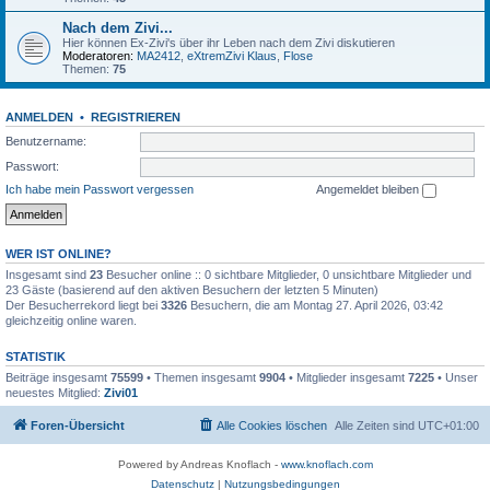
Nach dem Zivi...
Hier können Ex-Zivi's über ihr Leben nach dem Zivi diskutieren
Moderatoren:
MA2412
,
eXtremZivi Klaus
,
Flose
Themen:
75
ANMELDEN
•
REGISTRIEREN
Benutzername:
Passwort:
Ich habe mein Passwort vergessen
Angemeldet bleiben
WER IST ONLINE?
Insgesamt sind
23
Besucher online :: 0 sichtbare Mitglieder, 0 unsichtbare Mitglieder und
23 Gäste (basierend auf den aktiven Besuchern der letzten 5 Minuten)
Der Besucherrekord liegt bei
3326
Besuchern, die am Montag 27. April 2026, 03:42
gleichzeitig online waren.
STATISTIK
Beiträge insgesamt
75599
• Themen insgesamt
9904
• Mitglieder insgesamt
7225
• Unser
neuestes Mitglied:
Zivi01
Foren-Übersicht
Alle Cookies löschen
Alle Zeiten sind
UTC+01:00
Powered by Andreas Knoflach -
www.knoflach.com
Datenschutz
|
Nutzungsbedingungen