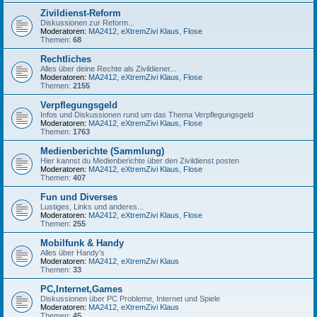
Zivildienst-Reform
Diskussionen zur Reform...
Moderatoren:
MA2412
,
eXtremZivi Klaus
,
Flose
Themen:
68
Rechtliches
Alles über deine Rechte als Zivildiener...
Moderatoren:
MA2412
,
eXtremZivi Klaus
,
Flose
Themen:
2155
Verpflegungsgeld
Infos und Diskussionen rund um das Thema Verpflegungsgeld
Moderatoren:
MA2412
,
eXtremZivi Klaus
,
Flose
Themen:
1763
Medienberichte (Sammlung)
Hier kannst du Medienberichte über den Zivildienst posten
Moderatoren:
MA2412
,
eXtremZivi Klaus
,
Flose
Themen:
407
Fun und Diverses
Lustiges, Links und anderes...
Moderatoren:
MA2412
,
eXtremZivi Klaus
,
Flose
Themen:
255
Mobilfunk & Handy
Alles über Handy's
Moderatoren:
MA2412
,
eXtremZivi Klaus
Themen:
33
PC,Internet,Games
Diskussionen über PC Probleme, Internet und Spiele
Moderatoren:
MA2412
,
eXtremZivi Klaus
Themen:
45