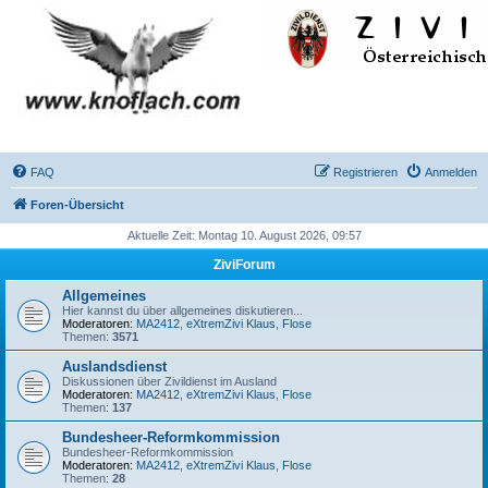
FAQ
Registrieren
Anmelden
Foren-Übersicht
Aktuelle Zeit: Montag 10. August 2026, 09:57
ZiviForum
Allgemeines
Hier kannst du über allgemeines diskutieren...
Moderatoren:
MA2412
,
eXtremZivi Klaus
,
Flose
Themen:
3571
Auslandsdienst
Diskussionen über Zivildienst im Ausland
Moderatoren:
MA2412
,
eXtremZivi Klaus
,
Flose
Themen:
137
Bundesheer-Reformkommission
Bundesheer-Reformkommission
Moderatoren:
MA2412
,
eXtremZivi Klaus
,
Flose
Themen:
28