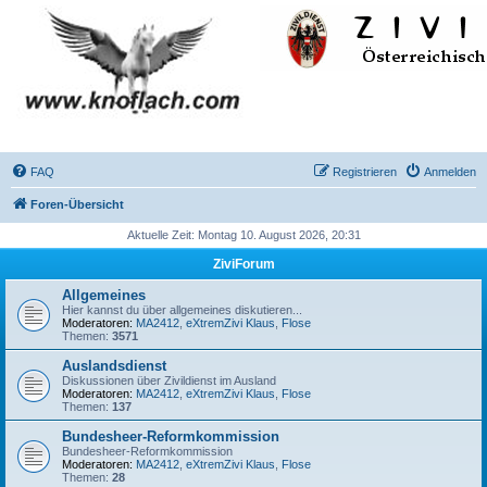
FAQ
Registrieren
Anmelden
Foren-Übersicht
Aktuelle Zeit: Montag 10. August 2026, 20:31
ZiviForum
Allgemeines
Hier kannst du über allgemeines diskutieren...
Moderatoren:
MA2412
,
eXtremZivi Klaus
,
Flose
Themen:
3571
Auslandsdienst
Diskussionen über Zivildienst im Ausland
Moderatoren:
MA2412
,
eXtremZivi Klaus
,
Flose
Themen:
137
Bundesheer-Reformkommission
Bundesheer-Reformkommission
Moderatoren:
MA2412
,
eXtremZivi Klaus
,
Flose
Themen:
28