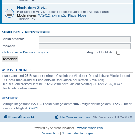
Nach dem Zivi...
Hier können Ex-Zivi's über ihr Leben nach dem Zivi diskutieren
Moderatoren:
MA2412
,
eXtremZivi Klaus
,
Flose
Themen:
75
ANMELDEN
•
REGISTRIEREN
Benutzername:
Passwort:
Ich habe mein Passwort vergessen
Angemeldet bleiben
WER IST ONLINE?
Insgesamt sind
27
Besucher online :: 0 sichtbare Mitglieder, 0 unsichtbare Mitglieder und
27 Gäste (basierend auf den aktiven Besuchern der letzten 5 Minuten)
Der Besucherrekord liegt bei
3326
Besuchern, die am Montag 27. April 2026, 03:42
gleichzeitig online waren.
STATISTIK
Beiträge insgesamt
75599
• Themen insgesamt
9904
• Mitglieder insgesamt
7225
• Unser
neuestes Mitglied:
Zivi01
Foren-Übersicht
Alle Cookies löschen
Alle Zeiten sind
UTC+01:00
Powered by Andreas Knoflach -
www.knoflach.com
Datenschutz
|
Nutzungsbedingungen