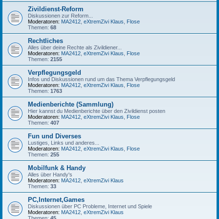
Zivildienst-Reform
Diskussionen zur Reform...
Moderatoren:
MA2412
,
eXtremZivi Klaus
,
Flose
Themen:
68
Rechtliches
Alles über deine Rechte als Zivildiener...
Moderatoren:
MA2412
,
eXtremZivi Klaus
,
Flose
Themen:
2155
Verpflegungsgeld
Infos und Diskussionen rund um das Thema Verpflegungsgeld
Moderatoren:
MA2412
,
eXtremZivi Klaus
,
Flose
Themen:
1763
Medienberichte (Sammlung)
Hier kannst du Medienberichte über den Zivildienst posten
Moderatoren:
MA2412
,
eXtremZivi Klaus
,
Flose
Themen:
407
Fun und Diverses
Lustiges, Links und anderes...
Moderatoren:
MA2412
,
eXtremZivi Klaus
,
Flose
Themen:
255
Mobilfunk & Handy
Alles über Handy's
Moderatoren:
MA2412
,
eXtremZivi Klaus
Themen:
33
PC,Internet,Games
Diskussionen über PC Probleme, Internet und Spiele
Moderatoren:
MA2412
,
eXtremZivi Klaus
Themen:
45