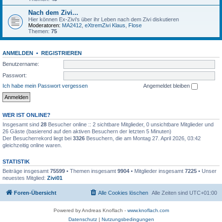
Nach dem Zivi...
Hier können Ex-Zivi's über ihr Leben nach dem Zivi diskutieren
Moderatoren:
MA2412
,
eXtremZivi Klaus
,
Flose
Themen:
75
ANMELDEN
•
REGISTRIEREN
Benutzername:
Passwort:
Ich habe mein Passwort vergessen
Angemeldet bleiben
WER IST ONLINE?
Insgesamt sind
28
Besucher online :: 2 sichtbare Mitglieder, 0 unsichtbare Mitglieder und
26 Gäste (basierend auf den aktiven Besuchern der letzten 5 Minuten)
Der Besucherrekord liegt bei
3326
Besuchern, die am Montag 27. April 2026, 03:42
gleichzeitig online waren.
STATISTIK
Beiträge insgesamt
75599
• Themen insgesamt
9904
• Mitglieder insgesamt
7225
• Unser
neuestes Mitglied:
Zivi01
Foren-Übersicht
Alle Cookies löschen
Alle Zeiten sind
UTC+01:00
Powered by Andreas Knoflach -
www.knoflach.com
Datenschutz
|
Nutzungsbedingungen