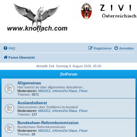
FAQ
Registrieren
Anmelden
Foren-Übersicht
Aktuelle Zeit: Sonntag 9. August 2026, 05:50
ZiviForum
Allgemeines
Hier kannst du über allgemeines diskutieren...
Moderatoren:
MA2412
,
eXtremZivi Klaus
,
Flose
Themen:
3571
Auslandsdienst
Diskussionen über Zivildienst im Ausland
Moderatoren:
MA2412
,
eXtremZivi Klaus
,
Flose
Themen:
137
Bundesheer-Reformkommission
Bundesheer-Reformkommission
Moderatoren:
MA2412
,
eXtremZivi Klaus
,
Flose
Themen:
28