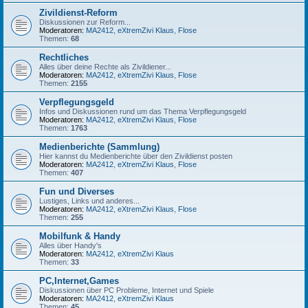
Zivildienst-Reform
Diskussionen zur Reform...
Moderatoren:
MA2412
,
eXtremZivi Klaus
,
Flose
Themen:
68
Rechtliches
Alles über deine Rechte als Zivildiener...
Moderatoren:
MA2412
,
eXtremZivi Klaus
,
Flose
Themen:
2155
Verpflegungsgeld
Infos und Diskussionen rund um das Thema Verpflegungsgeld
Moderatoren:
MA2412
,
eXtremZivi Klaus
,
Flose
Themen:
1763
Medienberichte (Sammlung)
Hier kannst du Medienberichte über den Zivildienst posten
Moderatoren:
MA2412
,
eXtremZivi Klaus
,
Flose
Themen:
407
Fun und Diverses
Lustiges, Links und anderes...
Moderatoren:
MA2412
,
eXtremZivi Klaus
,
Flose
Themen:
255
Mobilfunk & Handy
Alles über Handy's
Moderatoren:
MA2412
,
eXtremZivi Klaus
Themen:
33
PC,Internet,Games
Diskussionen über PC Probleme, Internet und Spiele
Moderatoren:
MA2412
,
eXtremZivi Klaus
Themen:
45