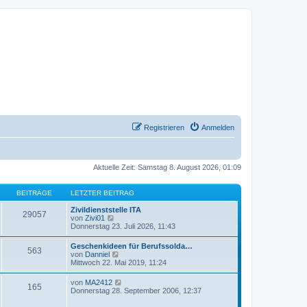
Registrieren
Anmelden
Aktuelle Zeit: Samstag 8. August 2026, 01:09
BEITRÄGE
LETZTER BEITRAG
Zivildienststelle ITA
29057
N
von
Zivi01
e
Donnerstag 23. Juli 2026, 11:43
u
e
Geschenkideen für Berufssolda…
563
s
N
von
Danniel
t
e
Mittwoch 22. Mai 2019, 11:24
e
u
r
e
N
von
MA2412
B
165
s
e
Donnerstag 28. September 2006, 12:37
e
t
u
i
e
e