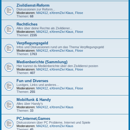
Zivildienst-Reform
Diskussionen zur Reform...
Moderatoren:
MA2412
,
eXtremZivi Klaus
,
Flose
Themen:
68
Rechtliches
Alles über deine Rechte als Zivildiener...
Moderatoren:
MA2412
,
eXtremZivi Klaus
,
Flose
Themen:
2155
Verpflegungsgeld
Infos und Diskussionen rund um das Thema Verpflegungsgeld
Moderatoren:
MA2412
,
eXtremZivi Klaus
,
Flose
Themen:
1763
Medienberichte (Sammlung)
Hier kannst du Medienberichte über den Zivildienst posten
Moderatoren:
MA2412
,
eXtremZivi Klaus
,
Flose
Themen:
407
Fun und Diverses
Lustiges, Links und anderes...
Moderatoren:
MA2412
,
eXtremZivi Klaus
,
Flose
Themen:
255
Mobilfunk & Handy
Alles über Handy's
Moderatoren:
MA2412
,
eXtremZivi Klaus
Themen:
33
PC,Internet,Games
Diskussionen über PC Probleme, Internet und Spiele
Moderatoren:
MA2412
,
eXtremZivi Klaus
Themen:
45