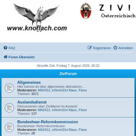
FAQ
Registrieren
Anmelden
Foren-Übersicht
Aktuelle Zeit: Freitag 7. August 2026, 00:22
ZiviForum
Allgemeines
Hier kannst du über allgemeines diskutieren...
Moderatoren:
MA2412
,
eXtremZivi Klaus
,
Flose
Themen:
3571
Auslandsdienst
Diskussionen über Zivildienst im Ausland
Moderatoren:
MA2412
,
eXtremZivi Klaus
,
Flose
Themen:
137
Bundesheer-Reformkommission
Bundesheer-Reformkommission
Moderatoren:
MA2412
,
eXtremZivi Klaus
,
Flose
Themen:
28