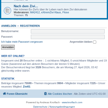
Nach dem Zivi...
Hier können Ex-Zivi's über ihr Leben nach dem Zivi diskutieren
Moderatoren:
MA2412
,
eXtremZivi Klaus
,
Flose
Themen:
75
ANMELDEN
•
REGISTRIEREN
Benutzername:
Passwort:
Ich habe mein Passwort vergessen
Angemeldet bleiben
WER IST ONLINE?
Insgesamt sind
20
Besucher online :: 1 sichtbares Mitglied, 0 unsichtbare Mitglieder und 19
Gäste (basierend auf den aktiven Besuchern der letzten 5 Minuten)
Der Besucherrekord liegt bei
3326
Besuchern, die am Montag 27. April 2026, 03:42
gleichzeitig online waren.
STATISTIK
Beiträge insgesamt
75599
• Themen insgesamt
9904
• Mitglieder insgesamt
7225
• Unser
neuestes Mitglied:
Zivi01
Foren-Übersicht
Alle Cookies löschen
Alle Zeiten sind
UTC+01:00
Powered by Andreas Knoflach -
www.knoflach.com
Datenschutz
|
Nutzungsbedingungen