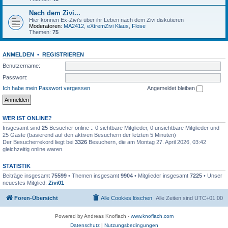
Nach dem Zivi...
Hier können Ex-Zivi's über ihr Leben nach dem Zivi diskutieren
Moderatoren:
MA2412
,
eXtremZivi Klaus
,
Flose
Themen:
75
ANMELDEN
•
REGISTRIEREN
Benutzername:
Passwort:
Ich habe mein Passwort vergessen
Angemeldet bleiben
WER IST ONLINE?
Insgesamt sind
25
Besucher online :: 0 sichtbare Mitglieder, 0 unsichtbare Mitglieder und
25 Gäste (basierend auf den aktiven Besuchern der letzten 5 Minuten)
Der Besucherrekord liegt bei
3326
Besuchern, die am Montag 27. April 2026, 03:42
gleichzeitig online waren.
STATISTIK
Beiträge insgesamt
75599
• Themen insgesamt
9904
• Mitglieder insgesamt
7225
• Unser
neuestes Mitglied:
Zivi01
Foren-Übersicht
Alle Cookies löschen
Alle Zeiten sind
UTC+01:00
Powered by Andreas Knoflach -
www.knoflach.com
Datenschutz
|
Nutzungsbedingungen