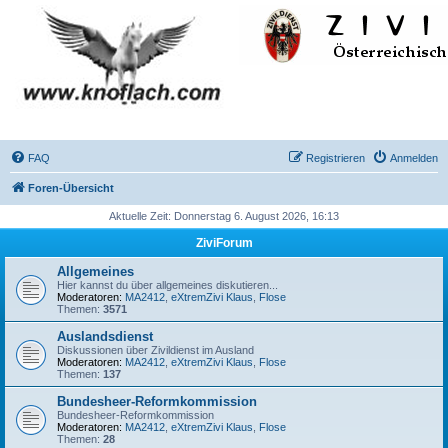
FAQ
Registrieren
Anmelden
Foren-Übersicht
Aktuelle Zeit: Donnerstag 6. August 2026, 16:13
ZiviForum
Allgemeines
Hier kannst du über allgemeines diskutieren...
Moderatoren:
MA2412
,
eXtremZivi Klaus
,
Flose
Themen:
3571
Auslandsdienst
Diskussionen über Zivildienst im Ausland
Moderatoren:
MA2412
,
eXtremZivi Klaus
,
Flose
Themen:
137
Bundesheer-Reformkommission
Bundesheer-Reformkommission
Moderatoren:
MA2412
,
eXtremZivi Klaus
,
Flose
Themen:
28