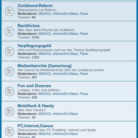
Zivildienst-Reform
Diskussionen zur Reform...
Moderatoren:
MA2412
,
eXtremZivi Klaus
,
Flose
Themen:
68
Rechtliches
Alles über deine Rechte als Zivildiener...
Moderatoren:
MA2412
,
eXtremZivi Klaus
,
Flose
Themen:
2155
Verpflegungsgeld
Infos und Diskussionen rund um das Thema Verpflegungsgeld
Moderatoren:
MA2412
,
eXtremZivi Klaus
,
Flose
Themen:
1763
Medienberichte (Sammlung)
Hier kannst du Medienberichte über den Zivildienst posten
Moderatoren:
MA2412
,
eXtremZivi Klaus
,
Flose
Themen:
407
Fun und Diverses
Lustiges, Links und anderes...
Moderatoren:
MA2412
,
eXtremZivi Klaus
,
Flose
Themen:
255
Mobilfunk & Handy
Alles über Handy's
Moderatoren:
MA2412
,
eXtremZivi Klaus
Themen:
33
PC,Internet,Games
Diskussionen über PC Probleme, Internet und Spiele
Moderatoren:
MA2412
,
eXtremZivi Klaus
Themen:
45