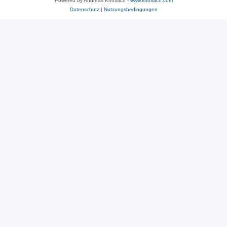
Powered by Andreas Knoflach -
www.knoflach.com
Datenschutz
|
Nutzungsbedingungen