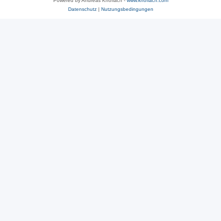
Powered by Andreas Knoflach -
www.knoflach.com
Datenschutz
|
Nutzungsbedingungen