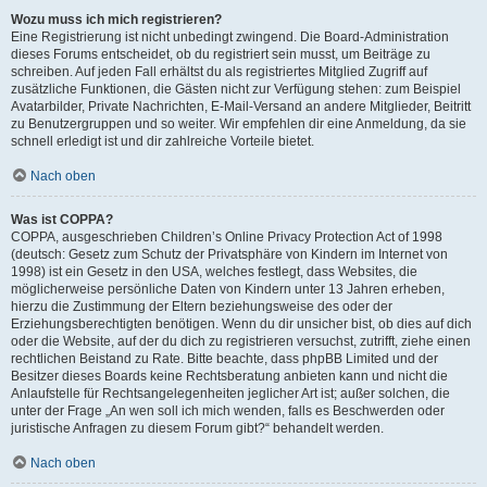
Wozu muss ich mich registrieren?
Eine Registrierung ist nicht unbedingt zwingend. Die Board-Administration
dieses Forums entscheidet, ob du registriert sein musst, um Beiträge zu
schreiben. Auf jeden Fall erhältst du als registriertes Mitglied Zugriff auf
zusätzliche Funktionen, die Gästen nicht zur Verfügung stehen: zum Beispiel
Avatarbilder, Private Nachrichten, E-Mail-Versand an andere Mitglieder, Beitritt
zu Benutzergruppen und so weiter. Wir empfehlen dir eine Anmeldung, da sie
schnell erledigt ist und dir zahlreiche Vorteile bietet.
Nach oben
Was ist COPPA?
COPPA, ausgeschrieben Children’s Online Privacy Protection Act of 1998
(deutsch: Gesetz zum Schutz der Privatsphäre von Kindern im Internet von
1998) ist ein Gesetz in den USA, welches festlegt, dass Websites, die
möglicherweise persönliche Daten von Kindern unter 13 Jahren erheben,
hierzu die Zustimmung der Eltern beziehungsweise des oder der
Erziehungsberechtigten benötigen. Wenn du dir unsicher bist, ob dies auf dich
oder die Website, auf der du dich zu registrieren versuchst, zutrifft, ziehe einen
rechtlichen Beistand zu Rate. Bitte beachte, dass phpBB Limited und der
Besitzer dieses Boards keine Rechtsberatung anbieten kann und nicht die
Anlaufstelle für Rechtsangelegenheiten jeglicher Art ist; außer solchen, die
unter der Frage „An wen soll ich mich wenden, falls es Beschwerden oder
juristische Anfragen zu diesem Forum gibt?“ behandelt werden.
Nach oben