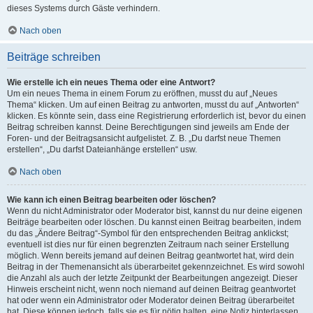
dieses Systems durch Gäste verhindern.
Nach oben
Beiträge schreiben
Wie erstelle ich ein neues Thema oder eine Antwort?
Um ein neues Thema in einem Forum zu eröffnen, musst du auf „Neues
Thema“ klicken. Um auf einen Beitrag zu antworten, musst du auf „Antworten“
klicken. Es könnte sein, dass eine Registrierung erforderlich ist, bevor du einen
Beitrag schreiben kannst. Deine Berechtigungen sind jeweils am Ende der
Foren- und der Beitragsansicht aufgelistet. Z. B. „Du darfst neue Themen
erstellen“, „Du darfst Dateianhänge erstellen“ usw.
Nach oben
Wie kann ich einen Beitrag bearbeiten oder löschen?
Wenn du nicht Administrator oder Moderator bist, kannst du nur deine eigenen
Beiträge bearbeiten oder löschen. Du kannst einen Beitrag bearbeiten, indem
du das „Ändere Beitrag“-Symbol für den entsprechenden Beitrag anklickst;
eventuell ist dies nur für einen begrenzten Zeitraum nach seiner Erstellung
möglich. Wenn bereits jemand auf deinen Beitrag geantwortet hat, wird dein
Beitrag in der Themenansicht als überarbeitet gekennzeichnet. Es wird sowohl
die Anzahl als auch der letzte Zeitpunkt der Bearbeitungen angezeigt. Dieser
Hinweis erscheint nicht, wenn noch niemand auf deinen Beitrag geantwortet
hat oder wenn ein Administrator oder Moderator deinen Beitrag überarbeitet
hat. Diese können jedoch, falls sie es für nötig halten, eine Notiz hinterlassen,