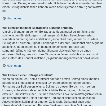
warum dein Beitrag überarbeitet wurde. Bitte beachte, dass normale Benutzer
einen Beitrag nicht löschen können, wenn bereits jemand darauf geantwortet
hat.
Nach oben
Wie kann ich meinem Beitrag eine Signatur anfügen?
Um eine Signatur an deinen Beitrag anzufügen, musst du zunächst eine
solche in den Einstellungen in deinem persönlichen Bereich entwerfen.
Nachdem du die Signatur erstellt und gespeichert hast, kannst du in jedem
Beitrag das Kästchen „Signatur anhängen“ aktivieren. Du kannst eine Signatur
auch hinzufügen, indem du in deinem persönlichen Bereich das
standardmäßige Anhängen deiner Signatur aktivierst. Wenn du einen
einzelnen Beitrag dennoch ohne Signatur verfassen möchtest, so kannst du
dort einfach das Kontrollkästchen „Signatur anhängen“ wieder deaktivieren.
Nach oben
Wie kann ich eine Umfrage erstellen?
Wenn du ein neues Thema eröffnest oder den ersten Beitrag eines Themas
bearbeitest, findest du ein Register „Umfrage erstellen“ unterhalb des
Formulars zur Beitragserstellung. Solltest du diesen Bereich nicht sehen
können, so hast du wahrscheinlich nicht die Berechtigung, Umfragen zu
erstellen. Du solltest einen Titel und mindestens zwei Antwortmöglichkeiten in
die entsprechenden Felder eingeben und dabei sicherstellen, dass jede
Antwortmöglichkeit in einer eigenen Zeile steht. Du kannst auch unter
„Auswahlmöglichkeiten pro Benutzer“ festlegen, wie viele Optionen ein