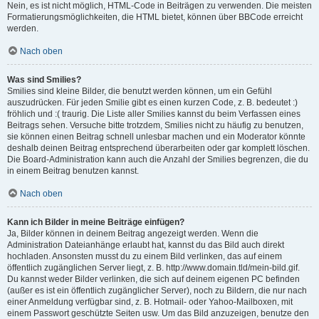
Nein, es ist nicht möglich, HTML-Code in Beiträgen zu verwenden. Die meisten
Formatierungsmöglichkeiten, die HTML bietet, können über BBCode erreicht
werden.
Nach oben
Was sind Smilies?
Smilies sind kleine Bilder, die benutzt werden können, um ein Gefühl
auszudrücken. Für jeden Smilie gibt es einen kurzen Code, z. B. bedeutet :)
fröhlich und :( traurig. Die Liste aller Smilies kannst du beim Verfassen eines
Beitrags sehen. Versuche bitte trotzdem, Smilies nicht zu häufig zu benutzen,
sie können einen Beitrag schnell unlesbar machen und ein Moderator könnte
deshalb deinen Beitrag entsprechend überarbeiten oder gar komplett löschen.
Die Board-Administration kann auch die Anzahl der Smilies begrenzen, die du
in einem Beitrag benutzen kannst.
Nach oben
Kann ich Bilder in meine Beiträge einfügen?
Ja, Bilder können in deinem Beitrag angezeigt werden. Wenn die
Administration Dateianhänge erlaubt hat, kannst du das Bild auch direkt
hochladen. Ansonsten musst du zu einem Bild verlinken, das auf einem
öffentlich zugänglichen Server liegt, z. B. http://www.domain.tld/mein-bild.gif.
Du kannst weder Bilder verlinken, die sich auf deinem eigenen PC befinden
(außer es ist ein öffentlich zugänglicher Server), noch zu Bildern, die nur nach
einer Anmeldung verfügbar sind, z. B. Hotmail- oder Yahoo-Mailboxen, mit
einem Passwort geschützte Seiten usw. Um das Bild anzuzeigen, benutze den