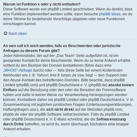
Warum ist Funktion x oder y nicht enthalten?
Diese Software wurde von phpBB Limited geschrieben. Wenn du denkst, dass
eine Funktion implementiert werden sollte, dann besuche
phpBB Ideas
, wo du
deine Stimme für bestehende Vorschläge abgeben oder neue Funktionen
vorschlagen kannst.
Nach oben
An wen soll ich mich wenden, falls es Beschwerden oder juristische
Anfragen zu diesem Forum gibt?
Jeder Administrator, der auf der „Das Team“-Seite aufgeführt ist, ist ein
geeigneter Kontakt für deine Beschwerde. Wenn du so keine Antwort erhältst,
solltest du den Besitzer der Domain kontaktieren (führe dazu eine
„WHOIS“-Abfrage
durch) oder — falls diese Seite bei einem kostenlosen
Webhoster wie z. B. Yahoo!, free.fr, funpic.de usw. liegt — den Support oder
den Abuse-Kontakt des betreffenden Dienstes. Bitte beachte, dass phpBB
Limited (phpBB.com) und phpBB Deutschland e. V. (phpBB.de)
absolut keinen
Einfluss
auf die Benutzung oder den oder die Benutzer der Forensoftware
haben und dafür in keiner Weise zur Verantwortung herangezogen werden
können. Kontaktiere daher nie phpBB Limited oder phpBB Deutschland e. V. in
Zusammenhang mit jeglichen juristischen Fragen (Unterlassungserklärungen,
Haftungsfragen usw.), die
sich nicht direkt
auf die Websiten phpbb.com,
phpbb.de oder die phpBB-Software selbst beziehen. Falls du phpBB Limited
oder phpBB Deutschland e. V. E-Mails schreibst, die die
Softwarenutzung
durch Dritte
betreffen, so wirst du, wenn überhaupt, höchstens eine knappe
Antwort erhalten.