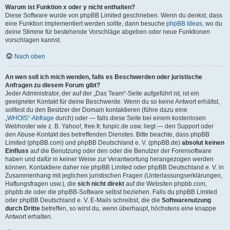
Warum ist Funktion x oder y nicht enthalten?
Diese Software wurde von phpBB Limited geschrieben. Wenn du denkst, dass
eine Funktion implementiert werden sollte, dann besuche
phpBB Ideas
, wo du
deine Stimme für bestehende Vorschläge abgeben oder neue Funktionen
vorschlagen kannst.
Nach oben
An wen soll ich mich wenden, falls es Beschwerden oder juristische
Anfragen zu diesem Forum gibt?
Jeder Administrator, der auf der „Das Team“-Seite aufgeführt ist, ist ein
geeigneter Kontakt für deine Beschwerde. Wenn du so keine Antwort erhältst,
solltest du den Besitzer der Domain kontaktieren (führe dazu eine
„WHOIS“-Abfrage
durch) oder — falls diese Seite bei einem kostenlosen
Webhoster wie z. B. Yahoo!, free.fr, funpic.de usw. liegt — den Support oder
den Abuse-Kontakt des betreffenden Dienstes. Bitte beachte, dass phpBB
Limited (phpBB.com) und phpBB Deutschland e. V. (phpBB.de)
absolut keinen
Einfluss
auf die Benutzung oder den oder die Benutzer der Forensoftware
haben und dafür in keiner Weise zur Verantwortung herangezogen werden
können. Kontaktiere daher nie phpBB Limited oder phpBB Deutschland e. V. in
Zusammenhang mit jeglichen juristischen Fragen (Unterlassungserklärungen,
Haftungsfragen usw.), die
sich nicht direkt
auf die Websiten phpbb.com,
phpbb.de oder die phpBB-Software selbst beziehen. Falls du phpBB Limited
oder phpBB Deutschland e. V. E-Mails schreibst, die die
Softwarenutzung
durch Dritte
betreffen, so wirst du, wenn überhaupt, höchstens eine knappe
Antwort erhalten.