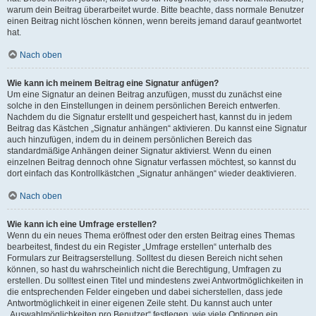
warum dein Beitrag überarbeitet wurde. Bitte beachte, dass normale Benutzer
einen Beitrag nicht löschen können, wenn bereits jemand darauf geantwortet
hat.
Nach oben
Wie kann ich meinem Beitrag eine Signatur anfügen?
Um eine Signatur an deinen Beitrag anzufügen, musst du zunächst eine
solche in den Einstellungen in deinem persönlichen Bereich entwerfen.
Nachdem du die Signatur erstellt und gespeichert hast, kannst du in jedem
Beitrag das Kästchen „Signatur anhängen“ aktivieren. Du kannst eine Signatur
auch hinzufügen, indem du in deinem persönlichen Bereich das
standardmäßige Anhängen deiner Signatur aktivierst. Wenn du einen
einzelnen Beitrag dennoch ohne Signatur verfassen möchtest, so kannst du
dort einfach das Kontrollkästchen „Signatur anhängen“ wieder deaktivieren.
Nach oben
Wie kann ich eine Umfrage erstellen?
Wenn du ein neues Thema eröffnest oder den ersten Beitrag eines Themas
bearbeitest, findest du ein Register „Umfrage erstellen“ unterhalb des
Formulars zur Beitragserstellung. Solltest du diesen Bereich nicht sehen
können, so hast du wahrscheinlich nicht die Berechtigung, Umfragen zu
erstellen. Du solltest einen Titel und mindestens zwei Antwortmöglichkeiten in
die entsprechenden Felder eingeben und dabei sicherstellen, dass jede
Antwortmöglichkeit in einer eigenen Zeile steht. Du kannst auch unter
„Auswahlmöglichkeiten pro Benutzer“ festlegen, wie viele Optionen ein