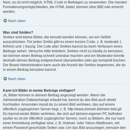
Nein, es ist nicht möglich, HTML-Code in Beiträgen zu verwenden. Die meisten
Formatierungsmöglichkeiten, die HTML bietet, können über BBCode erreicht
werden.
Nach oben
Was sind Smilies?
Smilies sind kleine Bilder, die benutzt werden können, um ein Gefühl
auszudrücken. Für jeden Smilie gibt es einen kurzen Code, z. B. bedeutet :)
fröhlich und :( traurig. Die Liste aller Smilies kannst du beim Verfassen eines
Beitrags sehen. Versuche bitte trotzdem, Smilies nicht zu häufig zu benutzen,
sie können einen Beitrag schnell unlesbar machen und ein Moderator könnte
deshalb deinen Beitrag entsprechend überarbeiten oder gar komplett löschen.
Die Board-Administration kann auch die Anzahl der Smilies begrenzen, die du
in einem Beitrag benutzen kannst.
Nach oben
Kann ich Bilder in meine Beiträge einfügen?
Ja, Bilder können in deinem Beitrag angezeigt werden. Wenn die
Administration Dateianhänge erlaubt hat, kannst du das Bild auch direkt
hochladen. Ansonsten musst du zu einem Bild verlinken, das auf einem
öffentlich zugänglichen Server liegt, z. B. http://www.domain.tld/mein-bild.gif.
Du kannst weder Bilder verlinken, die sich auf deinem eigenen PC befinden
(außer es ist ein öffentlich zugänglicher Server), noch zu Bildern, die nur nach
einer Anmeldung verfügbar sind, z. B. Hotmail- oder Yahoo-Mailboxen, mit
einem Passwort geschützte Seiten usw. Um das Bild anzuzeigen, benutze den