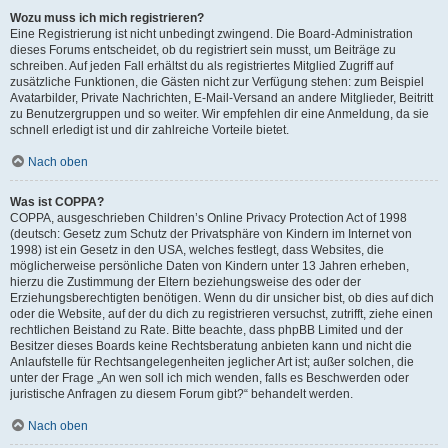
Wozu muss ich mich registrieren?
Eine Registrierung ist nicht unbedingt zwingend. Die Board-Administration
dieses Forums entscheidet, ob du registriert sein musst, um Beiträge zu
schreiben. Auf jeden Fall erhältst du als registriertes Mitglied Zugriff auf
zusätzliche Funktionen, die Gästen nicht zur Verfügung stehen: zum Beispiel
Avatarbilder, Private Nachrichten, E-Mail-Versand an andere Mitglieder, Beitritt
zu Benutzergruppen und so weiter. Wir empfehlen dir eine Anmeldung, da sie
schnell erledigt ist und dir zahlreiche Vorteile bietet.
Nach oben
Was ist COPPA?
COPPA, ausgeschrieben Children’s Online Privacy Protection Act of 1998
(deutsch: Gesetz zum Schutz der Privatsphäre von Kindern im Internet von
1998) ist ein Gesetz in den USA, welches festlegt, dass Websites, die
möglicherweise persönliche Daten von Kindern unter 13 Jahren erheben,
hierzu die Zustimmung der Eltern beziehungsweise des oder der
Erziehungsberechtigten benötigen. Wenn du dir unsicher bist, ob dies auf dich
oder die Website, auf der du dich zu registrieren versuchst, zutrifft, ziehe einen
rechtlichen Beistand zu Rate. Bitte beachte, dass phpBB Limited und der
Besitzer dieses Boards keine Rechtsberatung anbieten kann und nicht die
Anlaufstelle für Rechtsangelegenheiten jeglicher Art ist; außer solchen, die
unter der Frage „An wen soll ich mich wenden, falls es Beschwerden oder
juristische Anfragen zu diesem Forum gibt?“ behandelt werden.
Nach oben