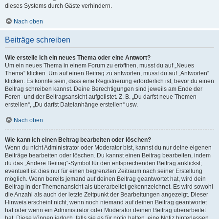
dieses Systems durch Gäste verhindern.
Nach oben
Beiträge schreiben
Wie erstelle ich ein neues Thema oder eine Antwort?
Um ein neues Thema in einem Forum zu eröffnen, musst du auf „Neues
Thema“ klicken. Um auf einen Beitrag zu antworten, musst du auf „Antworten“
klicken. Es könnte sein, dass eine Registrierung erforderlich ist, bevor du einen
Beitrag schreiben kannst. Deine Berechtigungen sind jeweils am Ende der
Foren- und der Beitragsansicht aufgelistet. Z. B. „Du darfst neue Themen
erstellen“, „Du darfst Dateianhänge erstellen“ usw.
Nach oben
Wie kann ich einen Beitrag bearbeiten oder löschen?
Wenn du nicht Administrator oder Moderator bist, kannst du nur deine eigenen
Beiträge bearbeiten oder löschen. Du kannst einen Beitrag bearbeiten, indem
du das „Ändere Beitrag“-Symbol für den entsprechenden Beitrag anklickst;
eventuell ist dies nur für einen begrenzten Zeitraum nach seiner Erstellung
möglich. Wenn bereits jemand auf deinen Beitrag geantwortet hat, wird dein
Beitrag in der Themenansicht als überarbeitet gekennzeichnet. Es wird sowohl
die Anzahl als auch der letzte Zeitpunkt der Bearbeitungen angezeigt. Dieser
Hinweis erscheint nicht, wenn noch niemand auf deinen Beitrag geantwortet
hat oder wenn ein Administrator oder Moderator deinen Beitrag überarbeitet
hat. Diese können jedoch, falls sie es für nötig halten, eine Notiz hinterlassen,