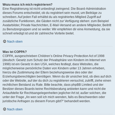
Wozu muss ich mich registrieren?
Eine Registrierung ist nicht unbedingt zwingend. Die Board-Administration
dieses Forums entscheidet, ob du registriert sein musst, um Beiträge zu
schreiben. Auf jeden Fall erhältst du als registriertes Mitglied Zugriff auf
zusätzliche Funktionen, die Gästen nicht zur Verfügung stehen: zum Beispiel
Avatarbilder, Private Nachrichten, E-Mail-Versand an andere Mitglieder, Beitritt
zu Benutzergruppen und so weiter. Wir empfehlen dir eine Anmeldung, da sie
schnell erledigt ist und dir zahlreiche Vorteile bietet.
Nach oben
Was ist COPPA?
COPPA, ausgeschrieben Children’s Online Privacy Protection Act of 1998
(deutsch: Gesetz zum Schutz der Privatsphäre von Kindern im Internet von
1998) ist ein Gesetz in den USA, welches festlegt, dass Websites, die
möglicherweise persönliche Daten von Kindern unter 13 Jahren erheben,
hierzu die Zustimmung der Eltern beziehungsweise des oder der
Erziehungsberechtigten benötigen. Wenn du dir unsicher bist, ob dies auf dich
oder die Website, auf der du dich zu registrieren versuchst, zutrifft, ziehe einen
rechtlichen Beistand zu Rate. Bitte beachte, dass phpBB Limited und der
Besitzer dieses Boards keine Rechtsberatung anbieten kann und nicht die
Anlaufstelle für Rechtsangelegenheiten jeglicher Art ist; außer solchen, die
unter der Frage „An wen soll ich mich wenden, falls es Beschwerden oder
juristische Anfragen zu diesem Forum gibt?“ behandelt werden.
Nach oben