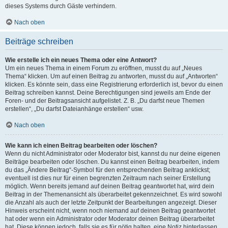
dieses Systems durch Gäste verhindern.
Nach oben
Beiträge schreiben
Wie erstelle ich ein neues Thema oder eine Antwort?
Um ein neues Thema in einem Forum zu eröffnen, musst du auf „Neues
Thema“ klicken. Um auf einen Beitrag zu antworten, musst du auf „Antworten“
klicken. Es könnte sein, dass eine Registrierung erforderlich ist, bevor du einen
Beitrag schreiben kannst. Deine Berechtigungen sind jeweils am Ende der
Foren- und der Beitragsansicht aufgelistet. Z. B. „Du darfst neue Themen
erstellen“, „Du darfst Dateianhänge erstellen“ usw.
Nach oben
Wie kann ich einen Beitrag bearbeiten oder löschen?
Wenn du nicht Administrator oder Moderator bist, kannst du nur deine eigenen
Beiträge bearbeiten oder löschen. Du kannst einen Beitrag bearbeiten, indem
du das „Ändere Beitrag“-Symbol für den entsprechenden Beitrag anklickst;
eventuell ist dies nur für einen begrenzten Zeitraum nach seiner Erstellung
möglich. Wenn bereits jemand auf deinen Beitrag geantwortet hat, wird dein
Beitrag in der Themenansicht als überarbeitet gekennzeichnet. Es wird sowohl
die Anzahl als auch der letzte Zeitpunkt der Bearbeitungen angezeigt. Dieser
Hinweis erscheint nicht, wenn noch niemand auf deinen Beitrag geantwortet
hat oder wenn ein Administrator oder Moderator deinen Beitrag überarbeitet
hat. Diese können jedoch, falls sie es für nötig halten, eine Notiz hinterlassen,