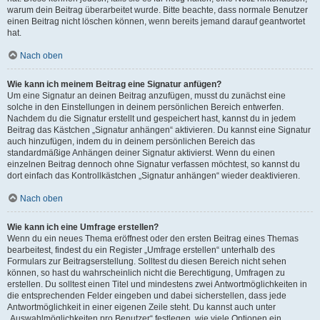
warum dein Beitrag überarbeitet wurde. Bitte beachte, dass normale Benutzer
einen Beitrag nicht löschen können, wenn bereits jemand darauf geantwortet
hat.
Nach oben
Wie kann ich meinem Beitrag eine Signatur anfügen?
Um eine Signatur an deinen Beitrag anzufügen, musst du zunächst eine
solche in den Einstellungen in deinem persönlichen Bereich entwerfen.
Nachdem du die Signatur erstellt und gespeichert hast, kannst du in jedem
Beitrag das Kästchen „Signatur anhängen“ aktivieren. Du kannst eine Signatur
auch hinzufügen, indem du in deinem persönlichen Bereich das
standardmäßige Anhängen deiner Signatur aktivierst. Wenn du einen
einzelnen Beitrag dennoch ohne Signatur verfassen möchtest, so kannst du
dort einfach das Kontrollkästchen „Signatur anhängen“ wieder deaktivieren.
Nach oben
Wie kann ich eine Umfrage erstellen?
Wenn du ein neues Thema eröffnest oder den ersten Beitrag eines Themas
bearbeitest, findest du ein Register „Umfrage erstellen“ unterhalb des
Formulars zur Beitragserstellung. Solltest du diesen Bereich nicht sehen
können, so hast du wahrscheinlich nicht die Berechtigung, Umfragen zu
erstellen. Du solltest einen Titel und mindestens zwei Antwortmöglichkeiten in
die entsprechenden Felder eingeben und dabei sicherstellen, dass jede
Antwortmöglichkeit in einer eigenen Zeile steht. Du kannst auch unter
„Auswahlmöglichkeiten pro Benutzer“ festlegen, wie viele Optionen ein