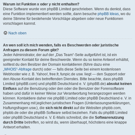
Warum ist Funktion x oder y nicht enthalten?
Diese Software wurde von phpBB Limited geschrieben. Wenn du denkst, dass
eine Funktion implementiert werden sollte, dann besuche
phpBB Ideas
, wo du
deine Stimme für bestehende Vorschläge abgeben oder neue Funktionen
vorschlagen kannst.
Nach oben
An wen soll ich mich wenden, falls es Beschwerden oder juristische
Anfragen zu diesem Forum gibt?
Jeder Administrator, der auf der „Das Team“-Seite aufgeführt ist, ist ein
geeigneter Kontakt für deine Beschwerde. Wenn du so keine Antwort erhältst,
solltest du den Besitzer der Domain kontaktieren (führe dazu eine
„WHOIS“-Abfrage
durch) oder — falls diese Seite bei einem kostenlosen
Webhoster wie z. B. Yahoo!, free.fr, funpic.de usw. liegt — den Support oder
den Abuse-Kontakt des betreffenden Dienstes. Bitte beachte, dass phpBB
Limited (phpBB.com) und phpBB Deutschland e. V. (phpBB.de)
absolut keinen
Einfluss
auf die Benutzung oder den oder die Benutzer der Forensoftware
haben und dafür in keiner Weise zur Verantwortung herangezogen werden
können. Kontaktiere daher nie phpBB Limited oder phpBB Deutschland e. V. in
Zusammenhang mit jeglichen juristischen Fragen (Unterlassungserklärungen,
Haftungsfragen usw.), die
sich nicht direkt
auf die Websiten phpbb.com,
phpbb.de oder die phpBB-Software selbst beziehen. Falls du phpBB Limited
oder phpBB Deutschland e. V. E-Mails schreibst, die die
Softwarenutzung
durch Dritte
betreffen, so wirst du, wenn überhaupt, höchstens eine knappe
Antwort erhalten.