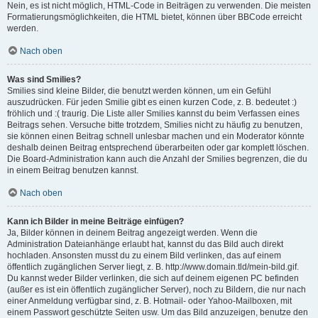
Nein, es ist nicht möglich, HTML-Code in Beiträgen zu verwenden. Die meisten
Formatierungsmöglichkeiten, die HTML bietet, können über BBCode erreicht
werden.
Nach oben
Was sind Smilies?
Smilies sind kleine Bilder, die benutzt werden können, um ein Gefühl
auszudrücken. Für jeden Smilie gibt es einen kurzen Code, z. B. bedeutet :)
fröhlich und :( traurig. Die Liste aller Smilies kannst du beim Verfassen eines
Beitrags sehen. Versuche bitte trotzdem, Smilies nicht zu häufig zu benutzen,
sie können einen Beitrag schnell unlesbar machen und ein Moderator könnte
deshalb deinen Beitrag entsprechend überarbeiten oder gar komplett löschen.
Die Board-Administration kann auch die Anzahl der Smilies begrenzen, die du
in einem Beitrag benutzen kannst.
Nach oben
Kann ich Bilder in meine Beiträge einfügen?
Ja, Bilder können in deinem Beitrag angezeigt werden. Wenn die
Administration Dateianhänge erlaubt hat, kannst du das Bild auch direkt
hochladen. Ansonsten musst du zu einem Bild verlinken, das auf einem
öffentlich zugänglichen Server liegt, z. B. http://www.domain.tld/mein-bild.gif.
Du kannst weder Bilder verlinken, die sich auf deinem eigenen PC befinden
(außer es ist ein öffentlich zugänglicher Server), noch zu Bildern, die nur nach
einer Anmeldung verfügbar sind, z. B. Hotmail- oder Yahoo-Mailboxen, mit
einem Passwort geschützte Seiten usw. Um das Bild anzuzeigen, benutze den