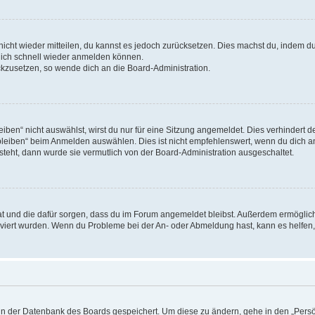
 nicht wieder mitteilen, du kannst es jedoch zurücksetzen. Dies machst du, indem 
 dich schnell wieder anmelden können.
ückzusetzen, so wende dich an die Board-Administration.
en“ nicht auswählst, wirst du nur für eine Sitzung angemeldet. Dies verhindert 
leiben“ beim Anmelden auswählen. Dies ist nicht empfehlenswert, wenn du dich an
 steht, dann wurde sie vermutlich von der Board-Administration ausgeschaltet.
 hat und die dafür sorgen, dass du im Forum angemeldet bleibst. Außerdem ermögli
tiviert wurden. Wenn du Probleme bei der An- oder Abmeldung hast, kann es helfen
n in der Datenbank des Boards gespeichert. Um diese zu ändern, gehe in den „Persö