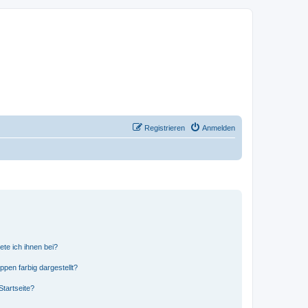
Registrieren
Anmelden
ete ich ihnen bei?
en farbig dargestellt?
tartseite?