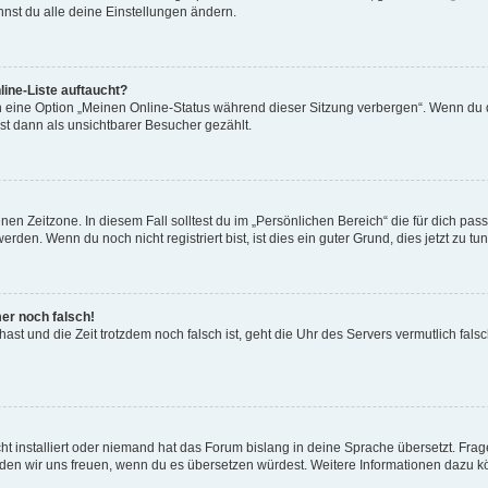
nst du alle deine Einstellungen ändern.
ine-Liste auftaucht?
n eine Option „Meinen Online-Status während dieser Sitzung verbergen“. Wenn du d
st dann als unsichtbarer Besucher gezählt.
en Zeitzone. In diesem Fall solltest du im „Persönlichen Bereich“ die für dich passe
den. Wenn du noch nicht registriert bist, ist dies ein guter Grund, dies jetzt zu tun
mer noch falsch!
t hast und die Zeit trotzdem noch falsch ist, geht die Uhr des Servers vermutlich fal
t installiert oder niemand hat das Forum bislang in deine Sprache übersetzt. Frag
, würden wir uns freuen, wenn du es übersetzen würdest. Weitere Informationen dazu