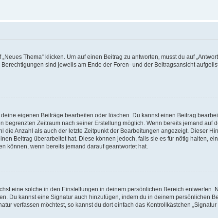
„Neues Thema“ klicken. Um auf einen Beitrag zu antworten, musst du auf „Antworte
e Berechtigungen sind jeweils am Ende der Foren- und der Beitragsansicht aufgeliste
r deine eigenen Beiträge bearbeiten oder löschen. Du kannst einen Beitrag bearbe
inen begrenzten Zeitraum nach seiner Erstellung möglich. Wenn bereits jemand auf de
 die Anzahl als auch der letzte Zeitpunkt der Bearbeitungen angezeigt. Dieser Hi
en Beitrag überarbeitet hat. Diese können jedoch, falls sie es für nötig halten, ei
hen können, wenn bereits jemand darauf geantwortet hat.
st eine solche in den Einstellungen in deinem persönlichen Bereich entwerfen. Na
eren. Du kannst eine Signatur auch hinzufügen, indem du in deinem persönlichen 
atur verfassen möchtest, so kannst du dort einfach das Kontrollkästchen „Signatu