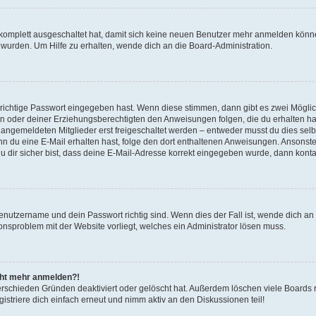
g komplett ausgeschaltet hat, damit sich keine neuen Benutzer mehr anmelden könn
 wurden. Um Hilfe zu erhalten, wende dich an die Board-Administration.
 richtige Passwort eingegeben hast. Wenn diese stimmen, dann gibt es zwei Mögl
tern oder deiner Erziehungsberechtigten den Anweisungen folgen, die du erhalten ha
u angemeldeten Mitglieder erst freigeschaltet werden – entweder musst du dies selbs
. Wenn du eine E-Mail erhalten hast, folge den dort enthaltenen Anweisungen. Ansons
 dir sicher bist, dass deine E-Mail-Adresse korrekt eingegeben wurde, dann kontak
Benutzername und dein Passwort richtig sind. Wenn dies der Fall ist, wende dich a
ionsproblem mit der Website vorliegt, welches ein Administrator lösen muss.
icht mehr anmelden?!
erschieden Gründen deaktiviert oder gelöscht hat. Außerdem löschen viele Boards r
triere dich einfach erneut und nimm aktiv an den Diskussionen teil!