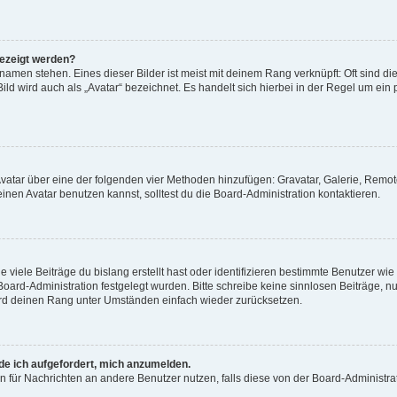
gezeigt werden?
amen stehen. Eines dieser Bilder ist meist mit deinem Rang verknüpft: Oft sind di
ld wird auch als „Avatar“ bezeichnet. Es handelt sich hierbei in der Regel um ein
 Avatar über eine der folgenden vier Methoden hinzufügen: Gravatar, Galerie, Rem
en Avatar benutzen kannst, solltest du die Board-Administration kontaktieren.
viele Beiträge du bislang erstellt hast oder identifizieren bestimmte Benutzer w
 Board-Administration festgelegt wurden. Bitte schreibe keine sinnlosen Beiträge
wird deinen Rang unter Umständen einfach wieder zurücksetzen.
rde ich aufgefordert, mich anzumelden.
ion für Nachrichten an andere Benutzer nutzen, falls diese von der Board-Administ