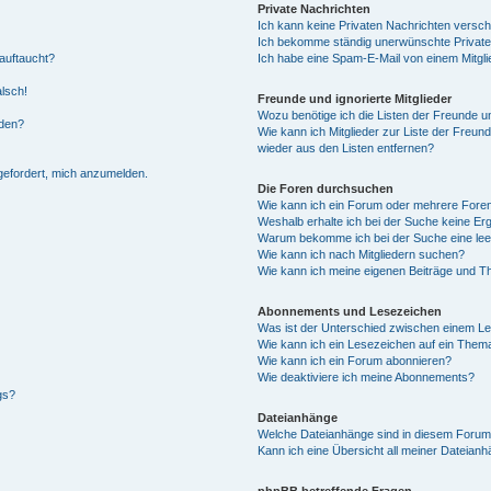
Private Nachrichten
Ich kann keine Privaten Nachrichten versch
Ich bekomme ständig unerwünschte Private
auftaucht?
Ich habe eine Spam-E-Mail von einem Mitgli
alsch!
Freunde und ignorierte Mitglieder
Wozu benötige ich die Listen der Freunde un
rden?
Wie kann ich Mitglieder zur Liste der Freund
wieder aus den Listen entfernen?
fgefordert, mich anzumelden.
Die Foren durchsuchen
Wie kann ich ein Forum oder mehrere For
Weshalb erhalte ich bei der Suche keine Er
Warum bekomme ich bei der Suche eine lee
Wie kann ich nach Mitgliedern suchen?
Wie kann ich meine eigenen Beiträge und T
Abonnements und Lesezeichen
Was ist der Unterschied zwischen einem L
Wie kann ich ein Lesezeichen auf ein Them
Wie kann ich ein Forum abonnieren?
Wie deaktiviere ich meine Abonnements?
gs?
Dateianhänge
Welche Dateianhänge sind in diesem Forum
Kann ich eine Übersicht all meiner Dateian