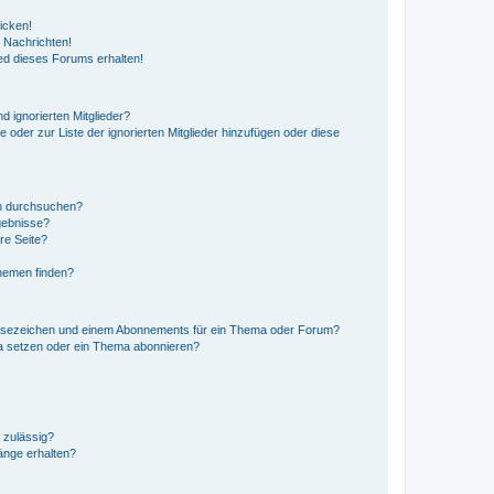
icken!
 Nachrichten!
ed dieses Forums erhalten!
d ignorierten Mitglieder?
e oder zur Liste der ignorierten Mitglieder hinzufügen oder diese
en durchsuchen?
gebnisse?
re Seite?
hemen finden?
esezeichen und einem Abonnements für ein Thema oder Forum?
a setzen oder ein Thema abonnieren?
 zulässig?
hänge erhalten?