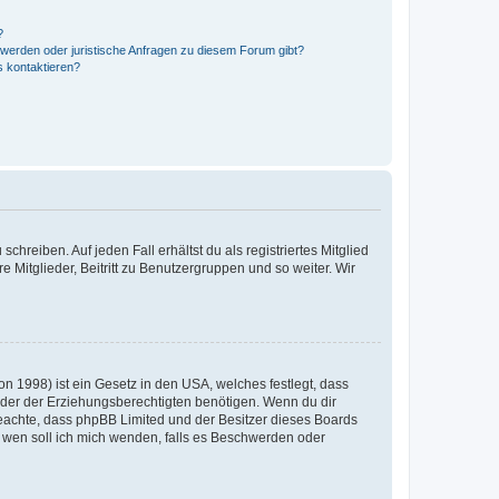
?
hwerden oder juristische Anfragen zu diesem Forum gibt?
s kontaktieren?
chreiben. Auf jeden Fall erhältst du als registriertes Mitglied
e Mitglieder, Beitritt zu Benutzergruppen und so weiter. Wir
n 1998) ist ein Gesetz in den USA, welches festlegt, dass
der der Erziehungsberechtigten benötigen. Wenn du dir
te beachte, dass phpBB Limited und der Besitzer dieses Boards
An wen soll ich mich wenden, falls es Beschwerden oder