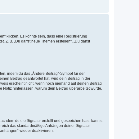
n“ klicken. Es könnte sein, dass eine Registrierung
t. Z. B. „Du darfst neue Themen erstellen“, „Du darfst
iten, indem du das „Ändere Beitrag“-Symbol für den
inen Beitrag geantwortet hat, wird dein Beitrag in der
nweis erscheint nicht, wenn noch niemand auf deinen Beitrag
ne Notiz hinterlassen, warum dein Beitrag überarbeitet wurde.
chdem du die Signatur erstellt und gespeichert hast, kannst
Bereich das standardmäßige Anhängen deiner Signatur
r anhängen“ wieder deaktivieren.