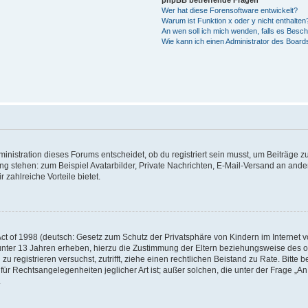
phpBB betreffende Fragen
Wer hat diese Forensoftware entwickelt?
Warum ist Funktion x oder y nicht enthalten
An wen soll ich mich wenden, falls es Besc
Wie kann ich einen Administrator des Board
istration dieses Forums entscheidet, ob du registriert sein musst, um Beiträge zu s
ung stehen: zum Beispiel Avatarbilder, Private Nachrichten, E-Mail-Versand an ander
 zahlreiche Vorteile bietet.
t of 1998 (deutsch: Gesetz zum Schutz der Privatsphäre von Kindern im Internet vo
unter 13 Jahren erheben, hierzu die Zustimmung der Eltern beziehungsweise des o
h zu registrieren versuchst, zutrifft, ziehe einen rechtlichen Beistand zu Rate. Bit
für Rechtsangelegenheiten jeglicher Art ist; außer solchen, die unter der Frage „
.