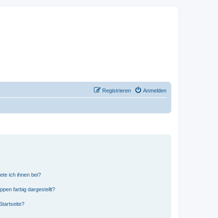
Registrieren
Anmelden
ete ich ihnen bei?
en farbig dargestellt?
tartseite?