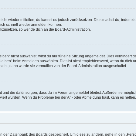
 nicht wieder mitteilen, du kannst es jedoch zurücksetzen. Dies machst du, indem 
 dich schnell wieder anmelden können.
ückzusetzen, so wende dich an die Board-Administration.
en“ nicht auswählst, wirst du nur für eine Sitzung angemeldet. Dies verhindert 
leiben“ beim Anmelden auswählen. Dies ist nicht empfehlenswert, wenn du dich an
 steht, dann wurde sie vermutlich von der Board-Administration ausgeschaltet.
 hat und die dafür sorgen, dass du im Forum angemeldet bleibst. Außerdem ermögli
tiviert wurden. Wenn du Probleme bei der An- oder Abmeldung hast, kann es helfen
n in der Datenbank des Boards gespeichert. Um diese zu ändern, gehe in den „Persö