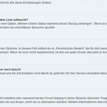
nst du alle deine Einstellungen ändern.
ine-Liste auftaucht?
n eine Option „Meinen Online-Status während dieser Sitzung verbergen“. Wenn du d
st dann als unsichtbarer Besucher gezählt.
en Zeitzone. In diesem Fall solltest du im „Persönlichen Bereich“ die für dich passe
den. Wenn du noch nicht registriert bist, ist dies ein guter Grund, dies jetzt zu tun
mer noch falsch!
t hast und die Zeit trotzdem noch falsch ist, geht die Uhr des Servers vermutlich fal
t installiert oder niemand hat das Forum bislang in deine Sprache übersetzt. Frag
, würden wir uns freuen, wenn du es übersetzen würdest. Weitere Informationen dazu