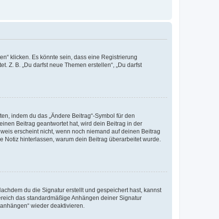
n“ klicken. Es könnte sein, dass eine Registrierung
t. Z. B. „Du darfst neue Themen erstellen“, „Du darfst
iten, indem du das „Ändere Beitrag“-Symbol für den
inen Beitrag geantwortet hat, wird dein Beitrag in der
nweis erscheint nicht, wenn noch niemand auf deinen Beitrag
ne Notiz hinterlassen, warum dein Beitrag überarbeitet wurde.
chdem du die Signatur erstellt und gespeichert hast, kannst
Bereich das standardmäßige Anhängen deiner Signatur
r anhängen“ wieder deaktivieren.