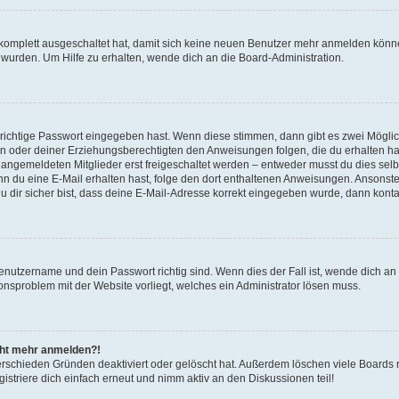
g komplett ausgeschaltet hat, damit sich keine neuen Benutzer mehr anmelden könn
 wurden. Um Hilfe zu erhalten, wende dich an die Board-Administration.
 richtige Passwort eingegeben hast. Wenn diese stimmen, dann gibt es zwei Mögl
tern oder deiner Erziehungsberechtigten den Anweisungen folgen, die du erhalten ha
u angemeldeten Mitglieder erst freigeschaltet werden – entweder musst du dies selbs
. Wenn du eine E-Mail erhalten hast, folge den dort enthaltenen Anweisungen. Ansons
 dir sicher bist, dass deine E-Mail-Adresse korrekt eingegeben wurde, dann kontak
Benutzername und dein Passwort richtig sind. Wenn dies der Fall ist, wende dich a
ionsproblem mit der Website vorliegt, welches ein Administrator lösen muss.
icht mehr anmelden?!
erschieden Gründen deaktiviert oder gelöscht hat. Außerdem löschen viele Boards r
triere dich einfach erneut und nimm aktiv an den Diskussionen teil!