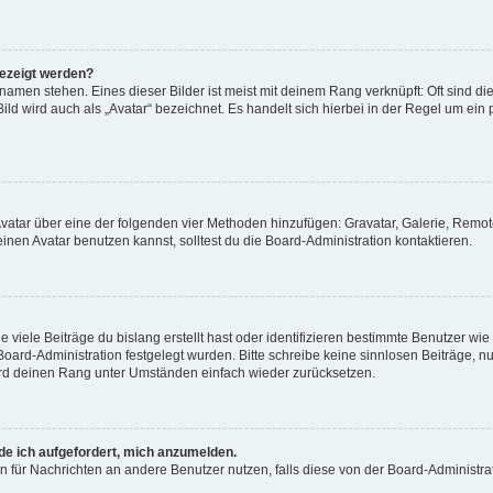
gezeigt werden?
amen stehen. Eines dieser Bilder ist meist mit deinem Rang verknüpft: Oft sind di
ld wird auch als „Avatar“ bezeichnet. Es handelt sich hierbei in der Regel um ein
 Avatar über eine der folgenden vier Methoden hinzufügen: Gravatar, Galerie, Rem
en Avatar benutzen kannst, solltest du die Board-Administration kontaktieren.
viele Beiträge du bislang erstellt hast oder identifizieren bestimmte Benutzer w
 Board-Administration festgelegt wurden. Bitte schreibe keine sinnlosen Beiträge
wird deinen Rang unter Umständen einfach wieder zurücksetzen.
rde ich aufgefordert, mich anzumelden.
ion für Nachrichten an andere Benutzer nutzen, falls diese von der Board-Administ