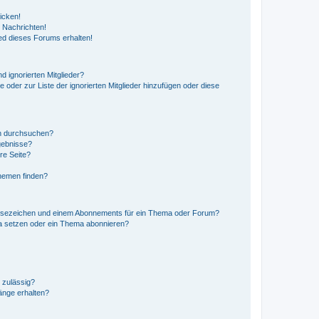
icken!
 Nachrichten!
ed dieses Forums erhalten!
d ignorierten Mitglieder?
e oder zur Liste der ignorierten Mitglieder hinzufügen oder diese
en durchsuchen?
gebnisse?
re Seite?
hemen finden?
esezeichen und einem Abonnements für ein Thema oder Forum?
a setzen oder ein Thema abonnieren?
 zulässig?
hänge erhalten?