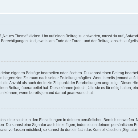
„Neues Thema“ klicken. Um auf einen Beitrag zu antworten, musst du auf „Antworte
e Berechtigungen sind jeweils am Ende der Foren- und der Beitragsansicht aufgeliste
r deine eigenen Beiträge bearbeiten oder löschen. Du kannst einen Beitrag bearbe
inen begrenzten Zeitraum nach seiner Erstellung möglich. Wenn bereits jemand auf de
 die Anzahl als auch der letzte Zeitpunkt der Bearbeitungen angezeigt. Dieser Hi
en Beitrag überarbeitet hat. Diese können jedoch, falls sie es für nötig halten, ei
hen können, wenn bereits jemand darauf geantwortet hat.
st eine solche in den Einstellungen in deinem persönlichen Bereich entwerfen. Na
eren. Du kannst eine Signatur auch hinzufügen, indem du in deinem persönlichen 
atur verfassen möchtest, so kannst du dort einfach das Kontrollkästchen „Signatu