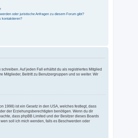
?
hwerden oder juristische Anfragen zu diesem Forum gibt?
s kontaktieren?
chreiben. Auf jeden Fall erhältst du als registriertes Mitglied
e Mitglieder, Beitritt zu Benutzergruppen und so weiter. Wir
n 1998) ist ein Gesetz in den USA, welches festlegt, dass
der der Erziehungsberechtigten benötigen. Wenn du dir
te beachte, dass phpBB Limited und der Besitzer dieses Boards
An wen soll ich mich wenden, falls es Beschwerden oder