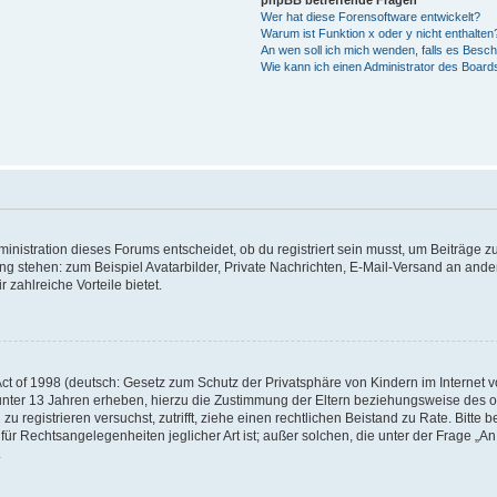
phpBB betreffende Fragen
Wer hat diese Forensoftware entwickelt?
Warum ist Funktion x oder y nicht enthalten
An wen soll ich mich wenden, falls es Besc
Wie kann ich einen Administrator des Board
istration dieses Forums entscheidet, ob du registriert sein musst, um Beiträge zu s
ung stehen: zum Beispiel Avatarbilder, Private Nachrichten, E-Mail-Versand an ander
 zahlreiche Vorteile bietet.
t of 1998 (deutsch: Gesetz zum Schutz der Privatsphäre von Kindern im Internet vo
unter 13 Jahren erheben, hierzu die Zustimmung der Eltern beziehungsweise des o
h zu registrieren versuchst, zutrifft, ziehe einen rechtlichen Beistand zu Rate. Bit
für Rechtsangelegenheiten jeglicher Art ist; außer solchen, die unter der Frage „
.