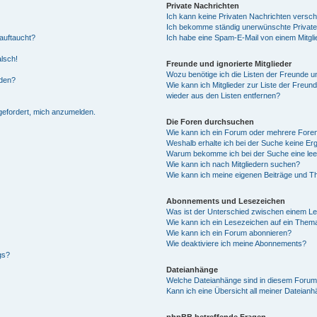
Private Nachrichten
Ich kann keine Privaten Nachrichten versch
Ich bekomme ständig unerwünschte Private
auftaucht?
Ich habe eine Spam-E-Mail von einem Mitgli
alsch!
Freunde und ignorierte Mitglieder
Wozu benötige ich die Listen der Freunde un
rden?
Wie kann ich Mitglieder zur Liste der Freund
wieder aus den Listen entfernen?
fgefordert, mich anzumelden.
Die Foren durchsuchen
Wie kann ich ein Forum oder mehrere For
Weshalb erhalte ich bei der Suche keine Er
Warum bekomme ich bei der Suche eine lee
Wie kann ich nach Mitgliedern suchen?
Wie kann ich meine eigenen Beiträge und T
Abonnements und Lesezeichen
Was ist der Unterschied zwischen einem L
Wie kann ich ein Lesezeichen auf ein Them
Wie kann ich ein Forum abonnieren?
Wie deaktiviere ich meine Abonnements?
gs?
Dateianhänge
Welche Dateianhänge sind in diesem Forum
Kann ich eine Übersicht all meiner Dateian