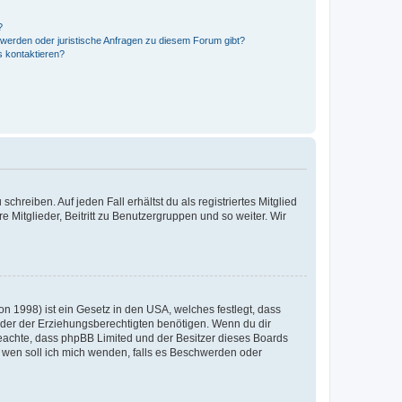
?
hwerden oder juristische Anfragen zu diesem Forum gibt?
s kontaktieren?
chreiben. Auf jeden Fall erhältst du als registriertes Mitglied
e Mitglieder, Beitritt zu Benutzergruppen und so weiter. Wir
n 1998) ist ein Gesetz in den USA, welches festlegt, dass
der der Erziehungsberechtigten benötigen. Wenn du dir
te beachte, dass phpBB Limited und der Besitzer dieses Boards
An wen soll ich mich wenden, falls es Beschwerden oder