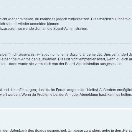
 nicht wieder mitteilen, du kannst es jedoch zurücksetzen. Dies machst du, indem 
 dich schnell wieder anmelden können.
ückzusetzen, so wende dich an die Board-Administration.
en“ nicht auswählst, wirst du nur für eine Sitzung angemeldet. Dies verhindert 
leiben“ beim Anmelden auswählen. Dies ist nicht empfehlenswert, wenn du dich an
 steht, dann wurde sie vermutlich von der Board-Administration ausgeschaltet.
 hat und die dafür sorgen, dass du im Forum angemeldet bleibst. Außerdem ermögli
tiviert wurden. Wenn du Probleme bei der An- oder Abmeldung hast, kann es helfen
n in der Datenbank des Boards gespeichert. Um diese zu ändern, gehe in den „Persö