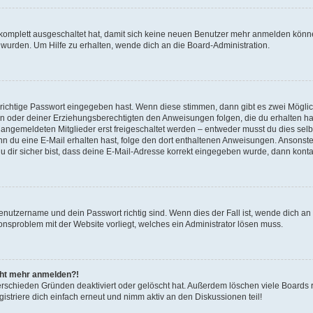
g komplett ausgeschaltet hat, damit sich keine neuen Benutzer mehr anmelden könn
 wurden. Um Hilfe zu erhalten, wende dich an die Board-Administration.
 richtige Passwort eingegeben hast. Wenn diese stimmen, dann gibt es zwei Mögl
tern oder deiner Erziehungsberechtigten den Anweisungen folgen, die du erhalten ha
u angemeldeten Mitglieder erst freigeschaltet werden – entweder musst du dies selbs
. Wenn du eine E-Mail erhalten hast, folge den dort enthaltenen Anweisungen. Ansons
 dir sicher bist, dass deine E-Mail-Adresse korrekt eingegeben wurde, dann kontak
Benutzername und dein Passwort richtig sind. Wenn dies der Fall ist, wende dich a
ionsproblem mit der Website vorliegt, welches ein Administrator lösen muss.
icht mehr anmelden?!
erschieden Gründen deaktiviert oder gelöscht hat. Außerdem löschen viele Boards r
triere dich einfach erneut und nimm aktiv an den Diskussionen teil!