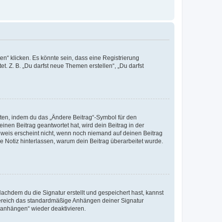
n“ klicken. Es könnte sein, dass eine Registrierung
t. Z. B. „Du darfst neue Themen erstellen“, „Du darfst
iten, indem du das „Ändere Beitrag“-Symbol für den
inen Beitrag geantwortet hat, wird dein Beitrag in der
nweis erscheint nicht, wenn noch niemand auf deinen Beitrag
ne Notiz hinterlassen, warum dein Beitrag überarbeitet wurde.
chdem du die Signatur erstellt und gespeichert hast, kannst
Bereich das standardmäßige Anhängen deiner Signatur
r anhängen“ wieder deaktivieren.