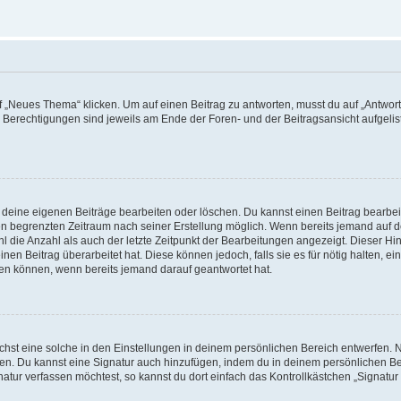
„Neues Thema“ klicken. Um auf einen Beitrag zu antworten, musst du auf „Antworte
e Berechtigungen sind jeweils am Ende der Foren- und der Beitragsansicht aufgeliste
r deine eigenen Beiträge bearbeiten oder löschen. Du kannst einen Beitrag bearbe
inen begrenzten Zeitraum nach seiner Erstellung möglich. Wenn bereits jemand auf de
 die Anzahl als auch der letzte Zeitpunkt der Bearbeitungen angezeigt. Dieser Hi
en Beitrag überarbeitet hat. Diese können jedoch, falls sie es für nötig halten, ei
hen können, wenn bereits jemand darauf geantwortet hat.
st eine solche in den Einstellungen in deinem persönlichen Bereich entwerfen. Na
eren. Du kannst eine Signatur auch hinzufügen, indem du in deinem persönlichen 
atur verfassen möchtest, so kannst du dort einfach das Kontrollkästchen „Signatu