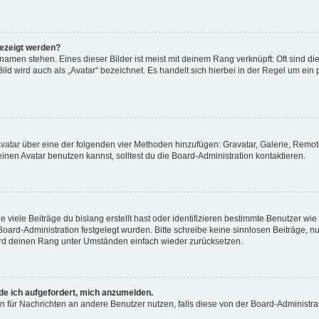
gezeigt werden?
amen stehen. Eines dieser Bilder ist meist mit deinem Rang verknüpft: Oft sind di
ld wird auch als „Avatar“ bezeichnet. Es handelt sich hierbei in der Regel um ein
 Avatar über eine der folgenden vier Methoden hinzufügen: Gravatar, Galerie, Rem
en Avatar benutzen kannst, solltest du die Board-Administration kontaktieren.
viele Beiträge du bislang erstellt hast oder identifizieren bestimmte Benutzer w
 Board-Administration festgelegt wurden. Bitte schreibe keine sinnlosen Beiträge
wird deinen Rang unter Umständen einfach wieder zurücksetzen.
rde ich aufgefordert, mich anzumelden.
ion für Nachrichten an andere Benutzer nutzen, falls diese von der Board-Administ