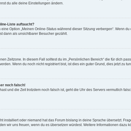
nst du alle deine Einstellungen ändern.
ine-Liste auftaucht?
n eine Option „Meinen Online-Status während dieser Sitzung verbergen“. Wenn du d
st dann als unsichtbarer Besucher gezählt.
en Zeitzone. In diesem Fall solltest du im „Persönlichen Bereich“ die für dich passe
den. Wenn du noch nicht registriert bist, ist dies ein guter Grund, dies jetzt zu tun
mer noch falsch!
t hast und die Zeit trotzdem noch falsch ist, geht die Uhr des Servers vermutlich fal
t installiert oder niemand hat das Forum bislang in deine Sprache übersetzt. Frag
, würden wir uns freuen, wenn du es übersetzen würdest. Weitere Informationen dazu