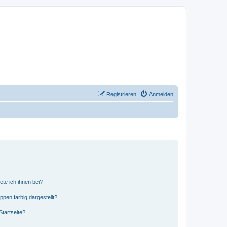
Registrieren
Anmelden
ete ich ihnen bei?
en farbig dargestellt?
tartseite?