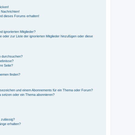
icken!
 Nachrichten!
ed dieses Forums erhalten!
d ignorierten Mitglieder?
e oder zur Liste der ignorierten Mitglieder hinzufügen oder diese
en durchsuchen?
gebnisse?
re Seite?
hemen finden?
esezeichen und einem Abonnements für ein Thema oder Forum?
a setzen oder ein Thema abonnieren?
 zulässig?
hänge erhalten?