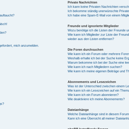
Private Nachrichten
Ich kann keine Privaten Nachrichten versch
Ich bekomme ständig unerwünschte Private
auftaucht?
Ich habe eine Spam-E-Mail von einem Mitgli
alsch!
Freunde und ignorierte Mitglieder
Wozu benötige ich die Listen der Freunde un
rden?
Wie kann ich Mitglieder zur Liste der Freund
wieder aus den Listen entfernen?
fgefordert, mich anzumelden.
Die Foren durchsuchen
Wie kann ich ein Forum oder mehrere For
Weshalb erhalte ich bei der Suche keine Er
Warum bekomme ich bei der Suche eine lee
Wie kann ich nach Mitgliedern suchen?
Wie kann ich meine eigenen Beiträge und T
Abonnements und Lesezeichen
Was ist der Unterschied zwischen einem L
Wie kann ich ein Lesezeichen auf ein Them
Wie kann ich ein Forum abonnieren?
Wie deaktiviere ich meine Abonnements?
gs?
Dateianhänge
Welche Dateianhänge sind in diesem Forum
Kann ich eine Übersicht all meiner Dateian