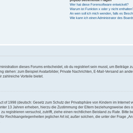
phpBB betreffende Fragen
Wer hat diese Forensoftware entwickelt?
Warum ist Funktion x oder y nicht enthalten
An wen soll ich mich wenden, falls es Besc
Wie kann ich einen Administrator des Board
istration dieses Forums entscheidet, ob du registriert sein musst, um Beiträge zu s
ung stehen: zum Beispiel Avatarbilder, Private Nachrichten, E-Mail-Versand an ander
 zahlreiche Vorteile bietet.
t of 1998 (deutsch: Gesetz zum Schutz der Privatsphäre von Kindern im Internet vo
unter 13 Jahren erheben, hierzu die Zustimmung der Eltern beziehungsweise des o
h zu registrieren versuchst, zutrifft, ziehe einen rechtlichen Beistand zu Rate. Bit
für Rechtsangelegenheiten jeglicher Art ist; außer solchen, die unter der Frage „
.