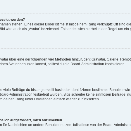
gezeigt werden?
amen stehen. Eines dieser Bilder ist meist mit deinem Rang verknüpft: Oft sind di
ld wird auch als „Avatar“ bezeichnet. Es handelt sich hierbei in der Regel um ein
 Avatar über eine der folgenden vier Methoden hinzufügen: Gravatar, Galerie, Rem
en Avatar benutzen kannst, solltest du die Board-Administration kontaktieren.
viele Beiträge du bislang erstellt hast oder identifizieren bestimmte Benutzer w
 Board-Administration festgelegt wurden. Bitte schreibe keine sinnlosen Beiträge
wird deinen Rang unter Umständen einfach wieder zurücksetzen.
rde ich aufgefordert, mich anzumelden.
ion für Nachrichten an andere Benutzer nutzen, falls diese von der Board-Administ