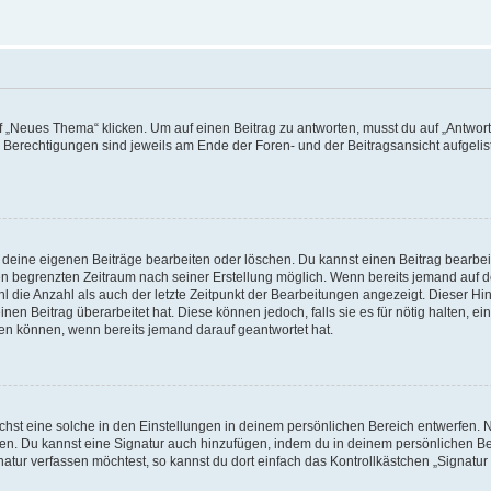
„Neues Thema“ klicken. Um auf einen Beitrag zu antworten, musst du auf „Antworte
e Berechtigungen sind jeweils am Ende der Foren- und der Beitragsansicht aufgeliste
r deine eigenen Beiträge bearbeiten oder löschen. Du kannst einen Beitrag bearbe
inen begrenzten Zeitraum nach seiner Erstellung möglich. Wenn bereits jemand auf de
 die Anzahl als auch der letzte Zeitpunkt der Bearbeitungen angezeigt. Dieser Hi
en Beitrag überarbeitet hat. Diese können jedoch, falls sie es für nötig halten, ei
hen können, wenn bereits jemand darauf geantwortet hat.
st eine solche in den Einstellungen in deinem persönlichen Bereich entwerfen. Na
eren. Du kannst eine Signatur auch hinzufügen, indem du in deinem persönlichen 
atur verfassen möchtest, so kannst du dort einfach das Kontrollkästchen „Signatu