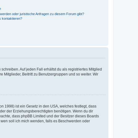
?
hwerden oder juristische Anfragen zu diesem Forum gibt?
s kontaktieren?
chreiben. Auf jeden Fall erhältst du als registriertes Mitglied
e Mitglieder, Beitritt zu Benutzergruppen und so weiter. Wir
n 1998) ist ein Gesetz in den USA, welches festlegt, dass
der der Erziehungsberechtigten benötigen. Wenn du dir
te beachte, dass phpBB Limited und der Besitzer dieses Boards
An wen soll ich mich wenden, falls es Beschwerden oder