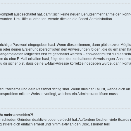
g komplett ausgeschaltet hat, damit sich keine neuen Benutzer mehr anmelden könn
 wurden. Um Hilfe zu erhalten, wende dich an die Board-Administration.
 richtige Passwort eingegeben hast. Wenn diese stimmen, dann gibt es zwei Mögl
tern oder deiner Erziehungsberechtigten den Anweisungen folgen, die du erhalten ha
u angemeldeten Mitglieder erst freigeschaltet werden – entweder musst du dies selbs
. Wenn du eine E-Mail erhalten hast, folge den dort enthaltenen Anweisungen. Ansons
 dir sicher bist, dass deine E-Mail-Adresse korrekt eingegeben wurde, dann kontak
Benutzername und dein Passwort richtig sind. Wenn dies der Fall ist, wende dich a
ionsproblem mit der Website vorliegt, welches ein Administrator lösen muss.
icht mehr anmelden?!
erschieden Gründen deaktiviert oder gelöscht hat. Außerdem löschen viele Boards r
triere dich einfach erneut und nimm aktiv an den Diskussionen teil!