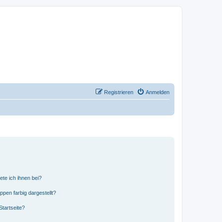
Registrieren
Anmelden
ete ich ihnen bei?
en farbig dargestellt?
tartseite?