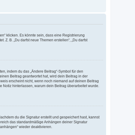
n“ klicken. Es könnte sein, dass eine Registrierung
t. Z. B. „Du darfst neue Themen erstellen“, „Du darfst
iten, indem du das „Ändere Beitrag“-Symbol für den
inen Beitrag geantwortet hat, wird dein Beitrag in der
nweis erscheint nicht, wenn noch niemand auf deinen Beitrag
ne Notiz hinterlassen, warum dein Beitrag überarbeitet wurde.
chdem du die Signatur erstellt und gespeichert hast, kannst
Bereich das standardmäßige Anhängen deiner Signatur
r anhängen“ wieder deaktivieren.