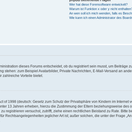
phpBB betreffende Fragen
Wer hat diese Forensoftware entwickelt?
Warum ist Funktion x oder y nicht enthalten
An wen soll ich mich wenden, falls es Besc
Wie kann ich einen Administrator des Board
istration dieses Forums entscheidet, ob du registriert sein musst, um Beiträge zu s
ung stehen: zum Beispiel Avatarbilder, Private Nachrichten, E-Mail-Versand an ander
 zahlreiche Vorteile bietet.
t of 1998 (deutsch: Gesetz zum Schutz der Privatsphäre von Kindern im Internet vo
unter 13 Jahren erheben, hierzu die Zustimmung der Eltern beziehungsweise des o
h zu registrieren versuchst, zutrifft, ziehe einen rechtlichen Beistand zu Rate. Bit
für Rechtsangelegenheiten jeglicher Art ist; außer solchen, die unter der Frage „
.