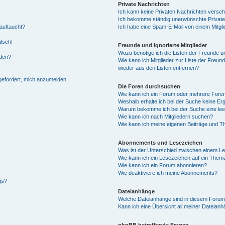
Private Nachrichten
Ich kann keine Privaten Nachrichten versch
Ich bekomme ständig unerwünschte Private
auftaucht?
Ich habe eine Spam-E-Mail von einem Mitgli
alsch!
Freunde und ignorierte Mitglieder
Wozu benötige ich die Listen der Freunde un
rden?
Wie kann ich Mitglieder zur Liste der Freund
wieder aus den Listen entfernen?
fgefordert, mich anzumelden.
Die Foren durchsuchen
Wie kann ich ein Forum oder mehrere For
Weshalb erhalte ich bei der Suche keine Er
Warum bekomme ich bei der Suche eine lee
Wie kann ich nach Mitgliedern suchen?
Wie kann ich meine eigenen Beiträge und T
Abonnements und Lesezeichen
Was ist der Unterschied zwischen einem L
Wie kann ich ein Lesezeichen auf ein Them
Wie kann ich ein Forum abonnieren?
Wie deaktiviere ich meine Abonnements?
gs?
Dateianhänge
Welche Dateianhänge sind in diesem Forum
Kann ich eine Übersicht all meiner Dateian