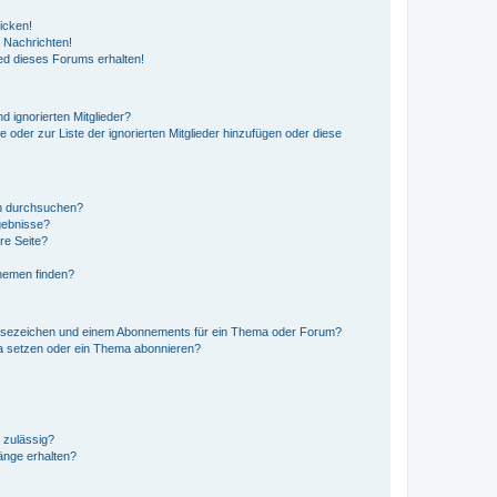
icken!
 Nachrichten!
ed dieses Forums erhalten!
d ignorierten Mitglieder?
e oder zur Liste der ignorierten Mitglieder hinzufügen oder diese
en durchsuchen?
gebnisse?
re Seite?
hemen finden?
esezeichen und einem Abonnements für ein Thema oder Forum?
a setzen oder ein Thema abonnieren?
 zulässig?
hänge erhalten?