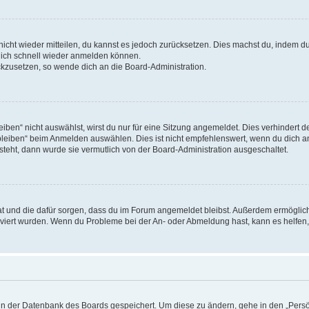
 nicht wieder mitteilen, du kannst es jedoch zurücksetzen. Dies machst du, indem 
 dich schnell wieder anmelden können.
ückzusetzen, so wende dich an die Board-Administration.
en“ nicht auswählst, wirst du nur für eine Sitzung angemeldet. Dies verhindert 
leiben“ beim Anmelden auswählen. Dies ist nicht empfehlenswert, wenn du dich an
 steht, dann wurde sie vermutlich von der Board-Administration ausgeschaltet.
 hat und die dafür sorgen, dass du im Forum angemeldet bleibst. Außerdem ermögli
tiviert wurden. Wenn du Probleme bei der An- oder Abmeldung hast, kann es helfen
n in der Datenbank des Boards gespeichert. Um diese zu ändern, gehe in den „Persö