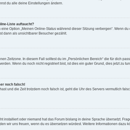
nst du alle deine Einstellungen ändern.
ine-Liste auftaucht?
n eine Option „Meinen Online-Status während dieser Sitzung verbergen“. Wenn du d
st dann als unsichtbarer Besucher gezählt.
en Zeitzone. In diesem Fall solltest du im „Persönlichen Bereich“ die für dich passe
den. Wenn du noch nicht registriert bist, ist dies ein guter Grund, dies jetzt zu tun
mer noch falsch!
t hast und die Zeit trotzdem noch falsch ist, geht die Uhr des Servers vermutlich fal
t installiert oder niemand hat das Forum bislang in deine Sprache übersetzt. Frag
, würden wir uns freuen, wenn du es übersetzen würdest. Weitere Informationen dazu