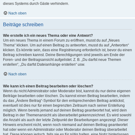
dieses Systems durch Gäste verhindern.
Nach oben
Beiträge schreiben
Wie erstelle ich ein neues Thema oder eine Antwort?
Um ein neues Thema in einem Forum zu eröffnen, musst du auf „Neues
Thema“ klicken. Um auf einen Beitrag zu antworten, musst du auf „Antworten“
klicken. Es könnte sein, dass eine Registrierung erforderlich ist, bevor du einen
Beitrag schreiben kannst. Deine Berechtigungen sind jeweils am Ende der
Foren- und der Beitragsansicht aufgelistet. Z. B. „Du darfst neue Themen
erstellen“, „Du darfst Dateianhänge erstellen“ usw.
Nach oben
Wie kann ich einen Beitrag bearbeiten oder löschen?
Wenn du nicht Administrator oder Moderator bist, kannst du nur deine eigenen
Beiträge bearbeiten oder löschen. Du kannst einen Beitrag bearbeiten, indem
du das „Ändere Beitrag“-Symbol für den entsprechenden Beitrag anklickst;
eventuell ist dies nur für einen begrenzten Zeitraum nach seiner Erstellung
möglich. Wenn bereits jemand auf deinen Beitrag geantwortet hat, wird dein
Beitrag in der Themenansicht als überarbeitet gekennzeichnet. Es wird sowohl
die Anzahl als auch der letzte Zeitpunkt der Bearbeitungen angezeigt. Dieser
Hinweis erscheint nicht, wenn noch niemand auf deinen Beitrag geantwortet
hat oder wenn ein Administrator oder Moderator deinen Beitrag überarbeitet
hat. Diese können jedoch, falls sie es für nötig halten, eine Notiz hinterlassen,