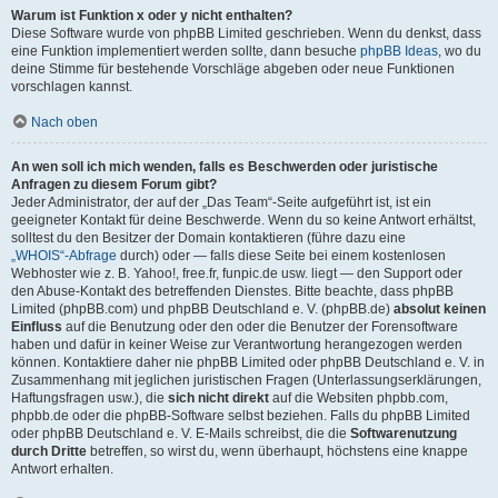
Warum ist Funktion x oder y nicht enthalten?
Diese Software wurde von phpBB Limited geschrieben. Wenn du denkst, dass
eine Funktion implementiert werden sollte, dann besuche
phpBB Ideas
, wo du
deine Stimme für bestehende Vorschläge abgeben oder neue Funktionen
vorschlagen kannst.
Nach oben
An wen soll ich mich wenden, falls es Beschwerden oder juristische
Anfragen zu diesem Forum gibt?
Jeder Administrator, der auf der „Das Team“-Seite aufgeführt ist, ist ein
geeigneter Kontakt für deine Beschwerde. Wenn du so keine Antwort erhältst,
solltest du den Besitzer der Domain kontaktieren (führe dazu eine
„WHOIS“-Abfrage
durch) oder — falls diese Seite bei einem kostenlosen
Webhoster wie z. B. Yahoo!, free.fr, funpic.de usw. liegt — den Support oder
den Abuse-Kontakt des betreffenden Dienstes. Bitte beachte, dass phpBB
Limited (phpBB.com) und phpBB Deutschland e. V. (phpBB.de)
absolut keinen
Einfluss
auf die Benutzung oder den oder die Benutzer der Forensoftware
haben und dafür in keiner Weise zur Verantwortung herangezogen werden
können. Kontaktiere daher nie phpBB Limited oder phpBB Deutschland e. V. in
Zusammenhang mit jeglichen juristischen Fragen (Unterlassungserklärungen,
Haftungsfragen usw.), die
sich nicht direkt
auf die Websiten phpbb.com,
phpbb.de oder die phpBB-Software selbst beziehen. Falls du phpBB Limited
oder phpBB Deutschland e. V. E-Mails schreibst, die die
Softwarenutzung
durch Dritte
betreffen, so wirst du, wenn überhaupt, höchstens eine knappe
Antwort erhalten.