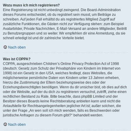
Wozu muss ich mich registrieren?
Eine Registrierung ist nicht unbedingt zwingend. Die Board-Administration
dieses Forums entscheidet, ob du registriert sein musst, um Beiträge zu
schreiben. Auf jeden Fall erhältst du als registriertes Mitglied Zugriff auf
zusätzliche Funktionen, die Gästen nicht zur Verfügung stehen: zum Beispiel
Avatarbilder, Private Nachrichten, E-Mail-Versand an andere Mitglieder, Beitritt
zu Benutzergruppen und so weiter. Wir empfehlen dir eine Anmeldung, da sie
schnell erledigt ist und dir zahlreiche Vorteile bietet.
Nach oben
Was ist COPPA?
COPPA, ausgeschrieben Children’s Online Privacy Protection Act of 1998
(deutsch: Gesetz zum Schutz der Privatsphäre von Kindern im Internet von
1998) ist ein Gesetz in den USA, welches festlegt, dass Websites, die
möglicherweise persönliche Daten von Kindern unter 13 Jahren erheben,
hierzu die Zustimmung der Eltern beziehungsweise des oder der
Erziehungsberechtigten benötigen. Wenn du dir unsicher bist, ob dies auf dich
oder die Website, auf der du dich zu registrieren versuchst, zutrifft, ziehe einen
rechtlichen Beistand zu Rate. Bitte beachte, dass phpBB Limited und der
Besitzer dieses Boards keine Rechtsberatung anbieten kann und nicht die
Anlaufstelle für Rechtsangelegenheiten jeglicher Art ist; außer solchen, die
unter der Frage „An wen soll ich mich wenden, falls es Beschwerden oder
juristische Anfragen zu diesem Forum gibt?“ behandelt werden.
Nach oben