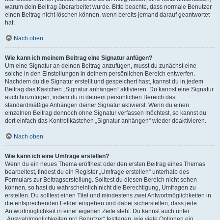
warum dein Beitrag überarbeitet wurde. Bitte beachte, dass normale Benutzer
einen Beitrag nicht löschen können, wenn bereits jemand darauf geantwortet
hat.
Nach oben
Wie kann ich meinem Beitrag eine Signatur anfügen?
Um eine Signatur an deinen Beitrag anzufügen, musst du zunächst eine
solche in den Einstellungen in deinem persönlichen Bereich entwerfen.
Nachdem du die Signatur erstellt und gespeichert hast, kannst du in jedem
Beitrag das Kästchen „Signatur anhängen“ aktivieren. Du kannst eine Signatur
auch hinzufügen, indem du in deinem persönlichen Bereich das
standardmäßige Anhängen deiner Signatur aktivierst. Wenn du einen
einzelnen Beitrag dennoch ohne Signatur verfassen möchtest, so kannst du
dort einfach das Kontrollkästchen „Signatur anhängen“ wieder deaktivieren.
Nach oben
Wie kann ich eine Umfrage erstellen?
Wenn du ein neues Thema eröffnest oder den ersten Beitrag eines Themas
bearbeitest, findest du ein Register „Umfrage erstellen“ unterhalb des
Formulars zur Beitragserstellung. Solltest du diesen Bereich nicht sehen
können, so hast du wahrscheinlich nicht die Berechtigung, Umfragen zu
erstellen. Du solltest einen Titel und mindestens zwei Antwortmöglichkeiten in
die entsprechenden Felder eingeben und dabei sicherstellen, dass jede
Antwortmöglichkeit in einer eigenen Zeile steht. Du kannst auch unter
„Auswahlmöglichkeiten pro Benutzer“ festlegen, wie viele Optionen ein