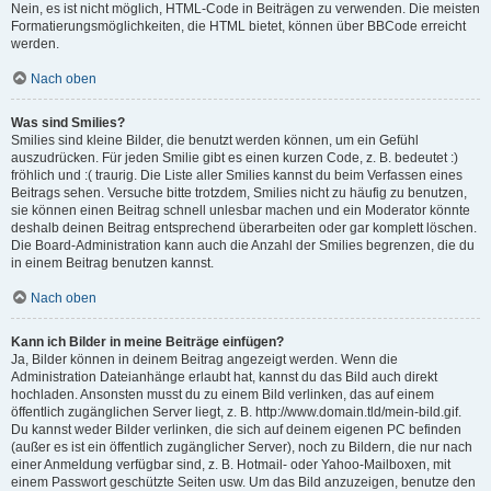
Nein, es ist nicht möglich, HTML-Code in Beiträgen zu verwenden. Die meisten
Formatierungsmöglichkeiten, die HTML bietet, können über BBCode erreicht
werden.
Nach oben
Was sind Smilies?
Smilies sind kleine Bilder, die benutzt werden können, um ein Gefühl
auszudrücken. Für jeden Smilie gibt es einen kurzen Code, z. B. bedeutet :)
fröhlich und :( traurig. Die Liste aller Smilies kannst du beim Verfassen eines
Beitrags sehen. Versuche bitte trotzdem, Smilies nicht zu häufig zu benutzen,
sie können einen Beitrag schnell unlesbar machen und ein Moderator könnte
deshalb deinen Beitrag entsprechend überarbeiten oder gar komplett löschen.
Die Board-Administration kann auch die Anzahl der Smilies begrenzen, die du
in einem Beitrag benutzen kannst.
Nach oben
Kann ich Bilder in meine Beiträge einfügen?
Ja, Bilder können in deinem Beitrag angezeigt werden. Wenn die
Administration Dateianhänge erlaubt hat, kannst du das Bild auch direkt
hochladen. Ansonsten musst du zu einem Bild verlinken, das auf einem
öffentlich zugänglichen Server liegt, z. B. http://www.domain.tld/mein-bild.gif.
Du kannst weder Bilder verlinken, die sich auf deinem eigenen PC befinden
(außer es ist ein öffentlich zugänglicher Server), noch zu Bildern, die nur nach
einer Anmeldung verfügbar sind, z. B. Hotmail- oder Yahoo-Mailboxen, mit
einem Passwort geschützte Seiten usw. Um das Bild anzuzeigen, benutze den