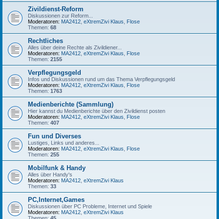
Zivildienst-Reform
Diskussionen zur Reform...
Moderatoren:
MA2412
,
eXtremZivi Klaus
,
Flose
Themen:
68
Rechtliches
Alles über deine Rechte als Zivildiener...
Moderatoren:
MA2412
,
eXtremZivi Klaus
,
Flose
Themen:
2155
Verpflegungsgeld
Infos und Diskussionen rund um das Thema Verpflegungsgeld
Moderatoren:
MA2412
,
eXtremZivi Klaus
,
Flose
Themen:
1763
Medienberichte (Sammlung)
Hier kannst du Medienberichte über den Zivildienst posten
Moderatoren:
MA2412
,
eXtremZivi Klaus
,
Flose
Themen:
407
Fun und Diverses
Lustiges, Links und anderes...
Moderatoren:
MA2412
,
eXtremZivi Klaus
,
Flose
Themen:
255
Mobilfunk & Handy
Alles über Handy's
Moderatoren:
MA2412
,
eXtremZivi Klaus
Themen:
33
PC,Internet,Games
Diskussionen über PC Probleme, Internet und Spiele
Moderatoren:
MA2412
,
eXtremZivi Klaus
Themen:
45