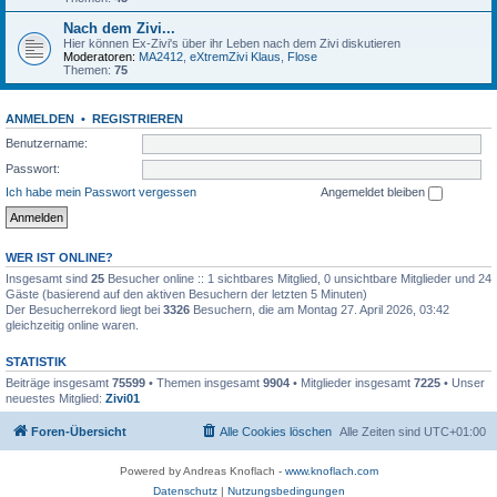
Nach dem Zivi...
Hier können Ex-Zivi's über ihr Leben nach dem Zivi diskutieren
Moderatoren:
MA2412
,
eXtremZivi Klaus
,
Flose
Themen:
75
ANMELDEN
•
REGISTRIEREN
Benutzername:
Passwort:
Ich habe mein Passwort vergessen
Angemeldet bleiben
WER IST ONLINE?
Insgesamt sind
25
Besucher online :: 1 sichtbares Mitglied, 0 unsichtbare Mitglieder und 24
Gäste (basierend auf den aktiven Besuchern der letzten 5 Minuten)
Der Besucherrekord liegt bei
3326
Besuchern, die am Montag 27. April 2026, 03:42
gleichzeitig online waren.
STATISTIK
Beiträge insgesamt
75599
• Themen insgesamt
9904
• Mitglieder insgesamt
7225
• Unser
neuestes Mitglied:
Zivi01
Foren-Übersicht
Alle Cookies löschen
Alle Zeiten sind
UTC+01:00
Powered by Andreas Knoflach -
www.knoflach.com
Datenschutz
|
Nutzungsbedingungen