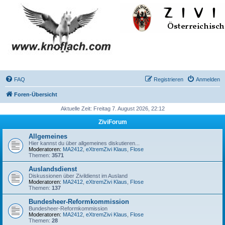
FAQ
Registrieren
Anmelden
Foren-Übersicht
Aktuelle Zeit: Freitag 7. August 2026, 22:12
ZiviForum
Allgemeines
Hier kannst du über allgemeines diskutieren...
Moderatoren:
MA2412
,
eXtremZivi Klaus
,
Flose
Themen:
3571
Auslandsdienst
Diskussionen über Zivildienst im Ausland
Moderatoren:
MA2412
,
eXtremZivi Klaus
,
Flose
Themen:
137
Bundesheer-Reformkommission
Bundesheer-Reformkommission
Moderatoren:
MA2412
,
eXtremZivi Klaus
,
Flose
Themen:
28